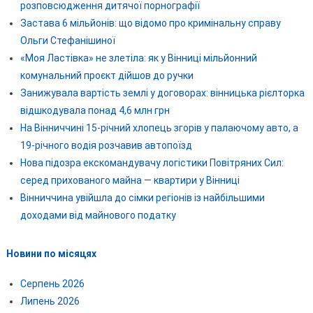
розповсюдження дитячої порнографії
Застава 6 мільйонів: що відомо про кримінальну справу
Ольги Стефанішиної
«Моя Ластівка» не злетіла: як у Вінниці мільйонний
комунальний проєкт дійшов до ручки
Занижувала вартість землі у договорах: вінницька рієлторка
відшкодувала понад 4,6 млн грн
На Вінниччині 15-річний хлопець згорів у палаючому авто, а
19-річного водія розчавив автопоїзд
Нова підозра екскомандувачу логістики Повітряних Сил:
серед прихованого майна — квартири у Вінниці
Вінниччина увійшла до сімки регіонів із найбільшими
доходами від майнового податку
Новини по місяцях
Серпень 2026
Липень 2026