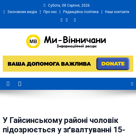
Skip
Субота, 08 Серпня, 2026
to
Засновник медіа
Про нас
Редакційна політика
Наші контакти
content
Ми Вінничани
Незалежний інформаційний портал Вінничини
У Гайсинському районі чоловік
підозрюється у зґвалтуванні 15-