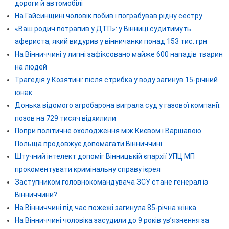
дороги й автомобілі
На Гайсинщині чоловік побив і пограбував рідну сестру
«Ваш родич потрапив у ДТП»: у Вінниці судитимуть
афериста, який видурив у вінничанки понад 153 тис. грн
На Вінниччині у липні зафіксовано майже 600 нападів тварин
на людей
Трагедія у Козятині: після стрибка у воду загинув 15-річний
юнак
Донька відомого агробарона виграла суд у газової компанії:
позов на 729 тисяч відхилили
Попри політичне охолодження між Києвом і Варшавою
Польща продовжує допомагати Вінниччині
Штучний інтелект допоміг Вінницькій єпархії УПЦ МП
прокоментувати кримінальну справу ієрея
Заступником головнокомандувача ЗСУ стане генерал із
Вінниччини?
На Вінниччині під час пожежі загинула 85-річна жінка
На Вінниччині чоловіка засудили до 9 років ув’язнення за