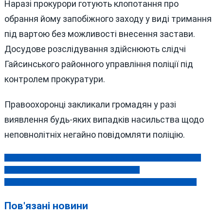
Наразі прокурори готують клопотання про
обрання йому запобіжного заходу у виді тримання
під вартою без можливості внесення застави.
Досудове розслідування здійснюють слідчі
Гайсинського районного управління поліції під
контролем прокуратури.
Правоохоронці закликали громадян у разі
виявлення будь-яких випадків насильства щодо
неповнолітніх негайно повідомляти поліцію.
Подільниця колишнього багаторічного керівника вінницьких
Навігація
надзвичайників теж стала підозрюваною
записів
Нескорений вінничанин: Іван Лавренюк знову на п’єдесталі
Пов'язані новини