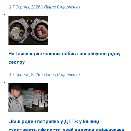
7 Серпня, 2026
Павло Сидорченко
На Гайсинщині чоловік побив і пограбував рідну
сестру
7 Серпня, 2026
Павло Сидорченко
«Ваш родич потрапив у ДТП»: у Вінниці
судитимуть афериста, який видурив у вінничанки