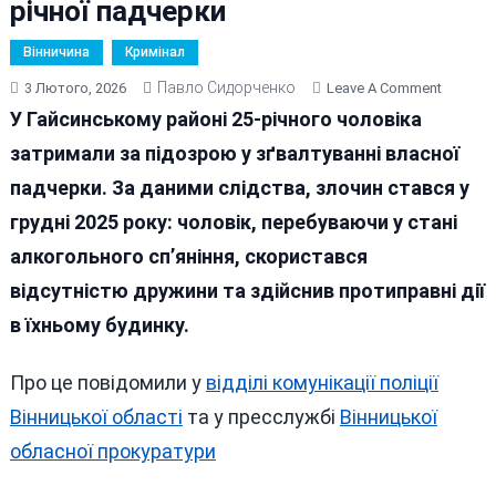
річної падчерки
Вінничина
Кримінал
Павло Сидорченко
On
3 Лютого, 2026
Leave A Comment
У
У Гайсинському районі 25-річного чоловіка
Гайсинс
затримали за підозрою у зґвалтуванні власної
Районі
падчерки. За даними слідства, злочин стався у
Чолові
Підозр
грудні 2025 року: чоловік, перебуваючи у стані
У
алкогольного сп’яніння, скористався
Зґвалту
відсутністю дружини та здійснив протиправні дії
15-
Річної
в їхньому будинку.
Падчер
Про це повідомили у
відділі комунікації поліції
Вінницької області
та у пресслужбі
Вінницької
обласної прокуратури