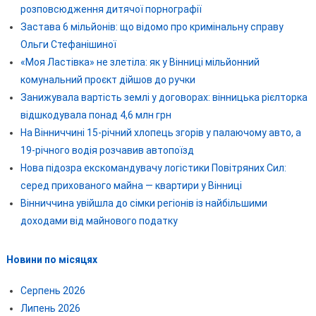
розповсюдження дитячої порнографії
Застава 6 мільйонів: що відомо про кримінальну справу
Ольги Стефанішиної
«Моя Ластівка» не злетіла: як у Вінниці мільйонний
комунальний проєкт дійшов до ручки
Занижувала вартість землі у договорах: вінницька рієлторка
відшкодувала понад 4,6 млн грн
На Вінниччині 15-річний хлопець згорів у палаючому авто, а
19-річного водія розчавив автопоїзд
Нова підозра екскомандувачу логістики Повітряних Сил:
серед прихованого майна — квартири у Вінниці
Вінниччина увійшла до сімки регіонів із найбільшими
доходами від майнового податку
Новини по місяцях
Серпень 2026
Липень 2026