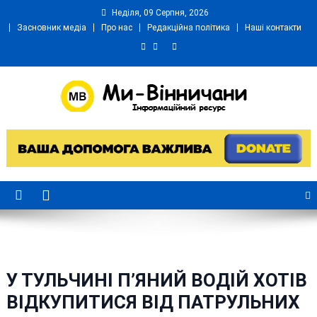
Skip
Неділя, 09 Серпня, 2026
to
Засновник медіа
Про нас
Редакційна політика
Наші контакти
content
Ми Вінничани
Незалежний інформаційний портал Вінничини
У ТУЛЬЧИНІ П’ЯНИЙ ВОДІЙ ХОТІВ
ВІДКУПИТИСЯ ВІД ПАТРУЛЬНИХ