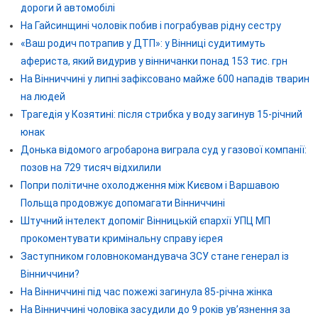
дороги й автомобілі
На Гайсинщині чоловік побив і пограбував рідну сестру
«Ваш родич потрапив у ДТП»: у Вінниці судитимуть
афериста, який видурив у вінничанки понад 153 тис. грн
На Вінниччині у липні зафіксовано майже 600 нападів тварин
на людей
Трагедія у Козятині: після стрибка у воду загинув 15-річний
юнак
Донька відомого агробарона виграла суд у газової компанії:
позов на 729 тисяч відхилили
Попри політичне охолодження між Києвом і Варшавою
Польща продовжує допомагати Вінниччині
Штучний інтелект допоміг Вінницькій єпархії УПЦ МП
прокоментувати кримінальну справу ієрея
Заступником головнокомандувача ЗСУ стане генерал із
Вінниччини?
На Вінниччині під час пожежі загинула 85-річна жінка
На Вінниччині чоловіка засудили до 9 років ув’язнення за