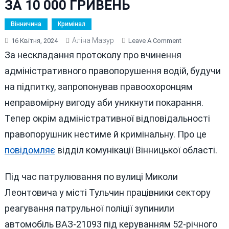
ЗА 10 000 ГРИВЕНЬ
Вінничина
Кримінал
Аліна Мазур
On
16 Квітня, 2024
Leave A Comment
У
За нескладання протоколу про вчинення
ТУЛЬЧИНІ
адміністративного правопорушення водій, будучи
П’ЯНИЙ
на підпитку, запропонував правоохоронцям
ВОДІЙ
ХОТІВ
неправомірну вигоду аби уникнути покарання.
ВІДКУПИТИСЯ
Тепер окрім адміністративної відповідальності
ВІД
правопорушник нестиме й кримінальну. Про це
ПАТРУЛЬНИХ
ЗА
повідомляє
відділ комунікації Вінницької області.
10
000
Під час патрулювання по вулиці Миколи
ГРИВЕНЬ
Леонтовича у місті Тульчин працівники сектору
реагування патрульної поліції зупинили
автомобіль ВАЗ-21093 під керуванням 52-річного