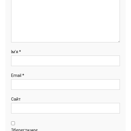
Ім'я
*
Email
*
Сайт
Зберегти моє