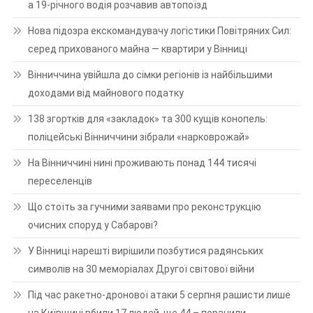
а 19-річного водія розчавив автопоїзд
Нова підозра екскомандувачу логістики Повітряних Сил:
серед прихованого майна — квартири у Вінниці
Вінниччина увійшла до сімки регіонів із найбільшими
доходами від майнового податку
138 згортків для «закладок» та 300 кущів конопель:
поліцейські Вінниччини зібрали «нарковрожай»
На Вінниччині нині проживають понад 144 тисячі
переселенців
Що стоїть за гучними заявами про реконструкцію
очисних споруд у Сабарові?
У Вінниці нарешті вирішили позбутися радянських
символів на 30 меморіалах Другої світової війни
Під час ракетно-дронової атаки 5 серпня рашисти лише
на Київщині вбили 17 людей, ще 44 – поранили