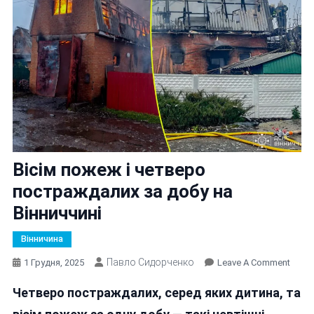
Вісім пожеж і четверо
постраждалих за добу на
Вінниччині
Вінничина
Павло Сидорченко
On
1 Грудня, 2025
Leave A Comment
Вісім
Четверо постраждалих, серед яких дитина, та
Пож
І