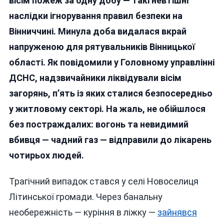
вісім пожеж за одну добу — такі невтішні
Четв
наслідки ігнорування правил безпеки на
Пост
Вінниччині. Минула доба видалася вкрай
За
Добу
напруженою для рятувальників Вінницької
На
області. Як повідомили у Головному управлінні
Вінни
ДСНС, надзвичайники ліквідували вісім
загорянь, п’ять із яких сталися безпосередньо
у житловому секторі. На жаль, не обійшлося
без постраждалих: вогонь та невидимий
вбивця — чадний газ — відправили до лікарень
чотирьох людей.
Трагічний випадок стався у селі Новоселиця
Літинської громади. Через банальну
необережність — куріння в ліжку —
зайнявся