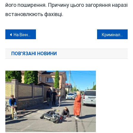
його поширення. Причину цього загоряння наразі
встановлюють фахівці.
Навігація
На Вінниччині чоловік стріляв у дружину з пістолета
Кримінальні хроніки: розбій у Вінниці, крадіжка в Козятині та братовбивство в Гнівані
записів
ПОВ'ЯЗАНІ НОВИНИ