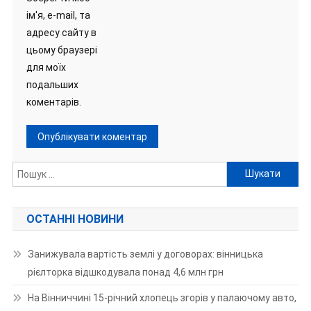
ім'я, e-mail, та
адресу сайту в
цьому браузері
для моїх
подальших
коментарів.
Пошук:
ОСТАННІ НОВИНИ
Занижувала вартість землі у договорах: вінницька
рієлторка відшкодувала понад 4,6 млн грн
На Вінниччині 15-річний хлопець згорів у палаючому авто,