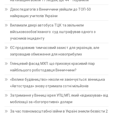
Двоє педагогів з Вінниччини увійшли до ТОП-50
найкращих учителів України
Виламали двері автобуса ТЦК та звільнили
військовозобов’язаного: суд оштрафував одного з
учасників інциденту
ЄС продовжив тимчасовий захист для українців, але
запровадив обмеження для новоприбулих
Глянцевий фасад МХП: що приховує красивий піар
найбільшого роботодавця Вінниччини?
«Велике будівництво» ніколи не закінчується: вінницька
«Автострада» знову отримала сотні мільйонів
Затримання у Вінниці ієрея УПЦ МП, який «відмазував» від
мобілізації за «богопротивні» долари
За час повномасштабної війни в Україні зникли безвісти 2