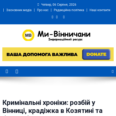
Skip
Четвер, 06 Серпня, 2026
to
Засновник медіа
Про нас
Редакційна політика
Наші контакти
content
Ми Вінничани
Незалежний інформаційний портал Вінничини
Кримінальні хроніки: розбій у
Вінниці, крадіжка в Козятині та