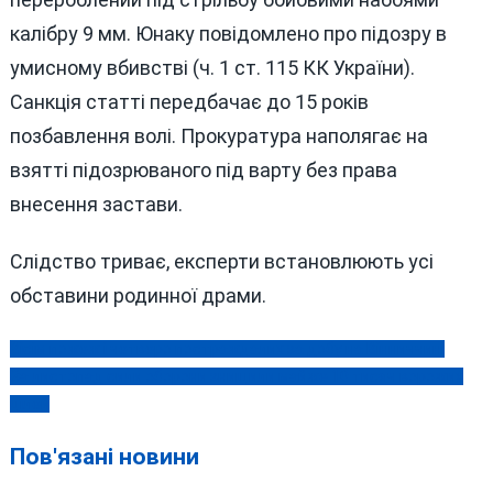
калібру 9 мм. Юнаку повідомлено про підозру в
умисному вбивстві (ч. 1 ст. 115 КК України).
Санкція статті передбачає до 15 років
позбавлення волі. Прокуратура наполягає на
взятті підозрюваного під варту без права
внесення застави.
Слідство триває, експерти встановлюють усі
обставини родинної драми.
Вісім пожеж і четверо постраждалих за добу на Вінниччині
Навігація
За листопад сили оборони знищили майже 10 тисяч ворожих
записів
цілей
Пов'язані новини