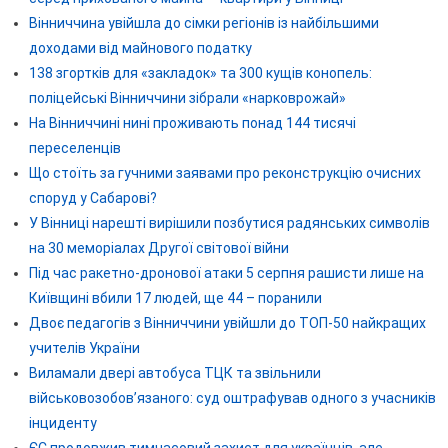
Вінниччина увійшла до сімки регіонів із найбільшими
доходами від майнового податку
138 згортків для «закладок» та 300 кущів конопель:
поліцейські Вінниччини зібрали «нарковрожай»
На Вінниччині нині проживають понад 144 тисячі
переселенців
Що стоїть за гучними заявами про реконструкцію очисних
споруд у Сабарові?
У Вінниці нарешті вирішили позбутися радянських символів
на 30 меморіалах Другої світової війни
Під час ракетно-дронової атаки 5 серпня рашисти лише на
Київщині вбили 17 людей, ще 44 – поранили
Двоє педагогів з Вінниччини увійшли до ТОП-50 найкращих
учителів України
Виламали двері автобуса ТЦК та звільнили
військовозобов’язаного: суд оштрафував одного з учасників
інциденту
ЄС продовжив тимчасовий захист для українців, але