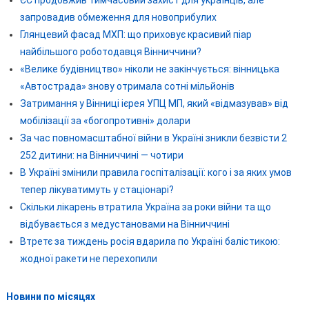
запровадив обмеження для новоприбулих
Глянцевий фасад МХП: що приховує красивий піар
найбільшого роботодавця Вінниччини?
«Велике будівництво» ніколи не закінчується: вінницька
«Автострада» знову отримала сотні мільйонів
Затримання у Вінниці ієрея УПЦ МП, який «відмазував» від
мобілізації за «богопротивні» долари
За час повномасштабної війни в Україні зникли безвісти 2
252 дитини: на Вінниччині — чотири
В Україні змінили правила госпіталізації: кого і за яких умов
тепер лікуватимуть у стаціонарі?
Скільки лікарень втратила Україна за роки війни та що
відбувається з медустановами на Вінниччині
Втретє за тиждень росія вдарила по Україні балістикою:
жодної ракети не перехопили
Новини по місяцях