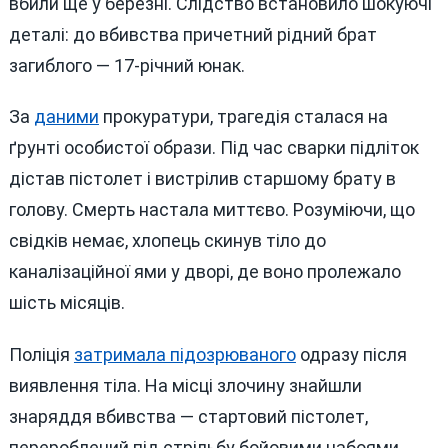
вбили ще у березні. Слідство встановило шокуючі
деталі: до вбивства причетний рідний брат
загиблого — 17-річний юнак.
За
даними
прокуратури, трагедія сталася на
ґрунті особистої образи. Під час сварки підліток
дістав пістолет і вистрілив старшому брату в
голову. Смерть настала миттєво. Розуміючи, що
свідків немає, хлопець скинув тіло до
каналізаційної ями у дворі, де воно пролежало
шість місяців.
Поліція
затримала підозрюваного
одразу після
виявлення тіла. На місці злочину знайшли
знаряддя вбивства — стартовий пістолет,
перероблений під стрільбу бойовими набоями