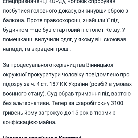
спецпризначенці КОРДу, чоловік спробував
позбутися головного доказу, викинувши зброю з
балкона. Проте правоохоронці знайшли її під
будинком — це був стартовий пістолет Retay. У
помешканні вилучили одяг, у якому він скоював
напади, та вкрадені гроші.
За процесуального керівництва Вінницької
окружної прокуратури чоловіку повідомлено про
підозру за ч. 4 ст. 187 КК України (розбій в умовах
воєнного стану). Суд обрав тримання під вартою
без альтернативи. Тепер за «заробіток» у 3100
гривень йому загрожує до 15 років тюрми з
конфіскацією майна.