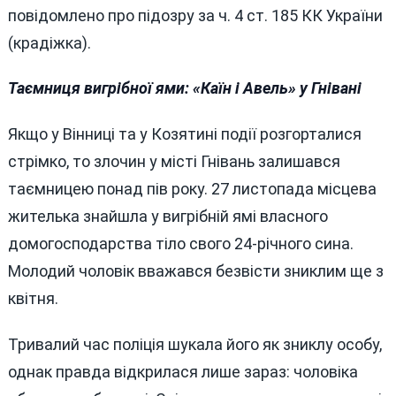
повідомлено про підозру за ч. 4 ст. 185 КК України
(крадіжка).
Таємниця вигрібної ями: «Каїн і Авель» у Гнівані
Якщо у Вінниці та у Козятині події розгорталися
стрімко, то злочин у місті Гнівань залишався
таємницею понад пів року. 27 листопада місцева
жителька знайшла у вигрібній ямі власного
домогосподарства тіло свого 24-річного сина.
Молодий чоловік вважався безвісти зниклим ще з
квітня.
Тривалий час поліція шукала його як зниклу особу,
однак правда відкрилася лише зараз: чоловіка