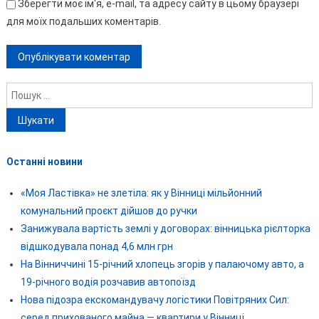
Зберегти моє ім'я, e-mail, та адресу сайту в цьому браузері
для моїх подальших коментарів.
Пошук:
Останні новини
«Моя Ластівка» не злетіла: як у Вінниці мільйонний
комунальний проєкт дійшов до ручки
Занижувала вартість землі у договорах: вінницька рієлторка
відшкодувала понад 4,6 млн грн
На Вінниччині 15-річний хлопець згорів у палаючому авто, а
19-річного водія розчавив автопоїзд
Нова підозра екскомандувачу логістики Повітряних Сил:
серед прихованого майна — квартири у Вінниці