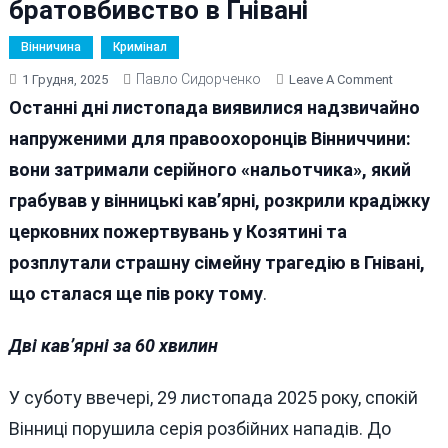
братовбивство в Гнівані
Вінничина
Кримінал
Павло Сидорченко
On
1 Грудня, 2025
Leave A Comment
Кримінал
Останні дні листопада виявилися надзвичайно
Хроніки:
напруженими для правоохоронців Вінниччини:
Розбій
вони затримали серійного «нальотчика», який
У
Вінниці,
грабував у вінницькі кав’ярні, розкрили крадіжку
Крадіжк
церковних пожертвувань у Козятині та
В
розплутали страшну сімейну трагедію в Гнівані,
Козятині
Та
що сталася ще пів року тому
.
Братовб
В
Дві кав’ярні за 60 хвилин
Гнівані
У суботу ввечері, 29 листопада 2025 року, спокій
Вінниці порушила серія розбійних нападів. До