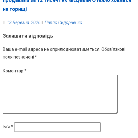
продавали за 12 тисяч і як місцевий Отелло ховався
на горищі
13 Березня, 2026
Павло Сидорченко
Залишити відповідь
Ваша e-mail адреса не оприлюднюватиметься.
Обов’язкові
поля позначені
*
Коментар
*
Ім'я
*