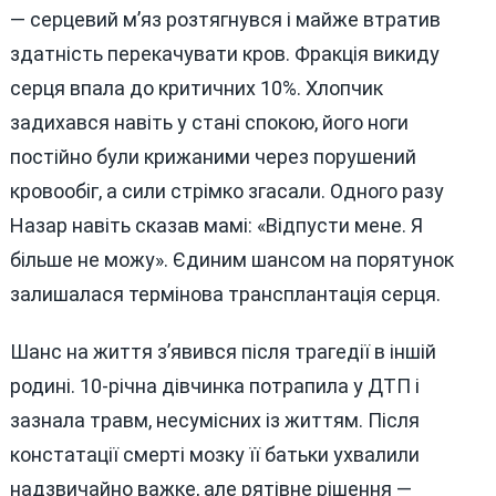
— серцевий м’яз розтягнувся і майже втратив
здатність перекачувати кров. Фракція викиду
серця впала до критичних 10%. Хлопчик
задихався навіть у стані спокою, його ноги
постійно були крижаними через порушений
кровообіг, а сили стрімко згасали. Одного разу
Назар навіть сказав мамі: «Відпусти мене. Я
більше не можу». Єдиним шансом на порятунок
залишалася термінова трансплантація серця.
Шанс на життя з’явився після трагедії в іншій
родині. 10-річна дівчинка потрапила у ДТП і
зазнала травм, несумісних із життям. Після
констатації смерті мозку її батьки ухвалили
надзвичайно важке, але рятівне рішення —