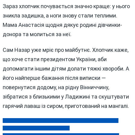
Зараз хлопчик почувається значно краще: у нього
зникла задишка, а ноги знову стали теплими.
Мама Анастасія щодня дякує родині дівчинки-
донора та молиться за неї.
Сам Назар уже мріє про майбутнє. Хлопчик каже,
що хоче стати президентом України, аби
допомагати іншим дітям долати тяжкі хвороби. А
його найперше бажання після виписки —
повернутися додому, на рідну Вінниччину,
зібратися з близькими у Ладижині та скуштувати
гарячий лаваш із сиром, приготований на мангалі.
Начальник ЦНАПу Яришівської громади отримав умовний
Навігація
термін за смертельну автотрощу
записів