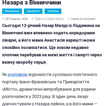
Назара з Вінниччини
Вінничина
Здоров'я
Україна
Павло Сидорченко
On
28 Травня, 2026
Leave A Comment
Як
Сьогодні 12-річний Назар Мазур із Ладижина на
Донорс
Вінниччині вже впевнено ходить коридорами
Серце
лікарні, а його мама Анастасія нарешті може
10-
Річної
спокійно посміхатися. Ще зовсім недавно
Дівчин
хлопчик перебував на межі життя і смерті через
Врятув
важку хворобу серця.
12-
Річного
Назара
Як
розповіли
журналісти суспільно-політичного
З
порталу Івано-Франківська та Прикарпаття
Віннич
«Місто», драматичні випробування для родини
розпочалися у 2023 році. В один день лікарі
діагностували у Назара лейкоз, а в його мами —