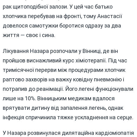
рак щитоподібної залози. У цей час батько
хлопчика перебував на фронті, тому Анастасії
довелося самотужки боротися одразу за два
життя — своє і сина.
Лікування Назара розпочали у Вінниці, де він
пройшов виснажливий курс хіміотерапії. Під час
тримісячної перерви між процедурами хлопчик
раптово захворів на важку ковідну пневмонію і
потрапив до реанімації. Його легені функціонували
лише на 10%. Вінницьким медикам вдалося
врятувати дитину від запалення легень, однак
інфекція спричинила тяжке ускладнення на серце.
У Назара розвинулася дилятаційна кардіоміопатія