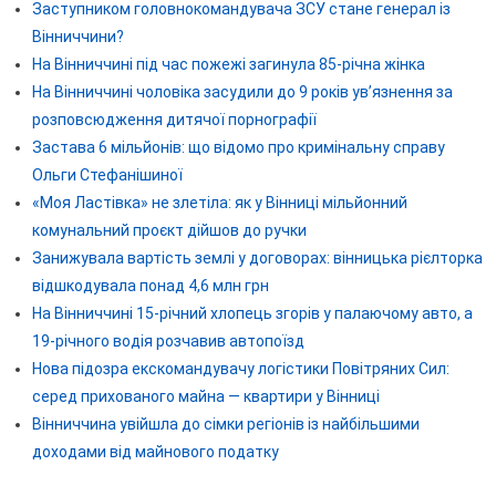
Заступником головнокомандувача ЗСУ стане генерал із
Вінниччини?
На Вінниччині під час пожежі загинула 85-річна жінка
На Вінниччині чоловіка засудили до 9 років ув’язнення за
розповсюдження дитячої порнографії
Застава 6 мільйонів: що відомо про кримінальну справу
Ольги Стефанішиної
«Моя Ластівка» не злетіла: як у Вінниці мільйонний
комунальний проєкт дійшов до ручки
Занижувала вартість землі у договорах: вінницька рієлторка
відшкодувала понад 4,6 млн грн
На Вінниччині 15-річний хлопець згорів у палаючому авто, а
19-річного водія розчавив автопоїзд
Нова підозра екскомандувачу логістики Повітряних Сил:
серед прихованого майна — квартири у Вінниці
Вінниччина увійшла до сімки регіонів із найбільшими
доходами від майнового податку