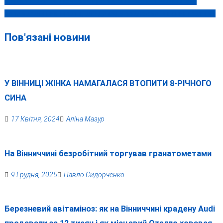
Держпродспоживслужба про підозри своїм працівникам:
допомагали викривати, але до суду вважаємо їх невинуватими
Пов'язані новини
У ВІННИЦІ ЖІНКА НАМАГАЛАСЯ ВТОПИТИ 8-РІЧНОГО
СИНА
17 Квітня, 2024
Аліна Мазур
На Вінниччині безробітний торгував гранатометами
9 Грудня, 2025
Павло Сидорченко
Березневий авітаміноз: як на Вінниччині крадену Audi