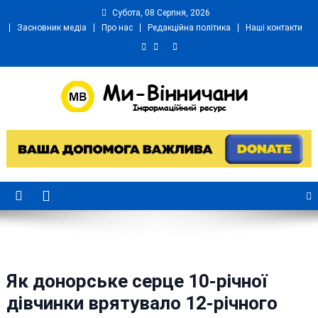
Skip
Субота, 08 Серпня, 2026
to
Засновник медіа
Про нас
Редакційна політика
Наші контакти
content
Ми Вінничани
Незалежний інформаційний портал Вінничини
Як донорське серце 10-річної
дівчинки врятувало 12-річного