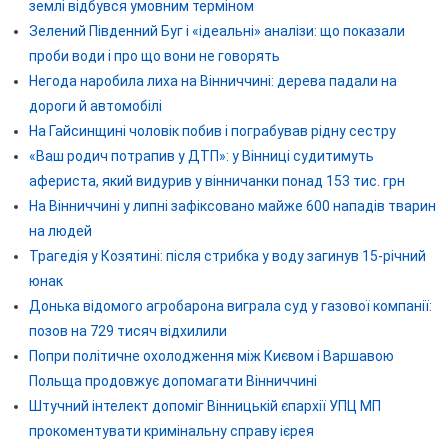
землі відбувся умовним терміном
Зелений Південний Буг і «ідеальні» аналізи: що показали
проби води і про що вони не говорять
Негода наробила лиха на Вінниччині: дерева падали на
дороги й автомобілі
На Гайсинщині чоловік побив і пограбував рідну сестру
«Ваш родич потрапив у ДТП»: у Вінниці судитимуть
афериста, який видурив у вінничанки понад 153 тис. грн
На Вінниччині у липні зафіксовано майже 600 нападів тварин
на людей
Трагедія у Козятині: після стрибка у воду загинув 15-річний
юнак
Донька відомого агробарона виграла суд у газової компанії:
позов на 729 тисяч відхилили
Попри політичне охолодження між Києвом і Варшавою
Польща продовжує допомагати Вінниччині
Штучний інтелект допоміг Вінницькій єпархії УПЦ МП
прокоментувати кримінальну справу ієрея