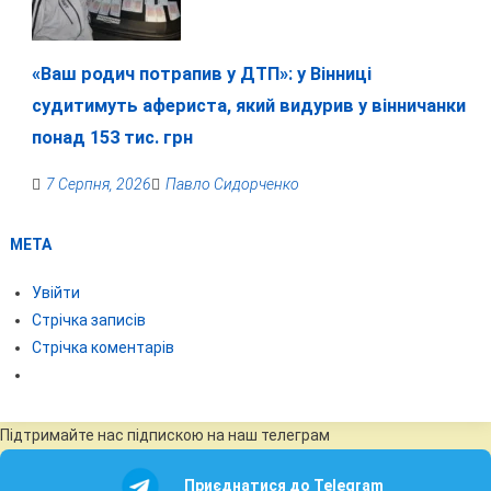
«Ваш родич потрапив у ДТП»: у Вінниці
судитимуть афериста, який видурив у вінничанки
понад 153 тис. грн
7 Серпня, 2026
Павло Сидорченко
МЕТА
Увійти
Стрічка записів
Стрічка коментарів
Підтримайте нас підпискою на наш телеграм
Приєднатися до Telegram