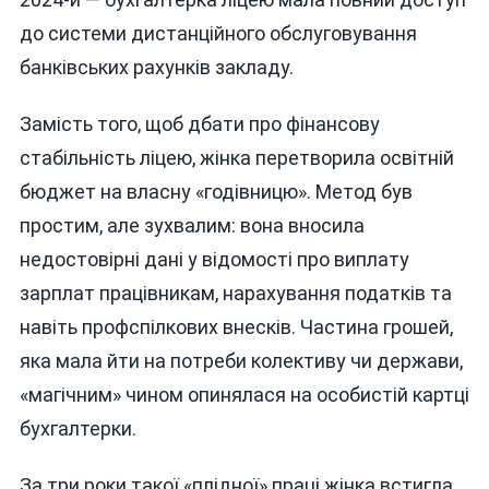
до системи дистанційного обслуговування
банківських рахунків закладу.
Замість того, щоб дбати про фінансову
стабільність ліцею, жінка перетворила освітній
бюджет на власну «годівницю». Метод був
простим, але зухвалим: вона вносила
недостовірні дані у відомості про виплату
зарплат працівникам, нарахування податків та
навіть профспілкових внесків. Частина грошей,
яка мала йти на потреби колективу чи держави,
«магічним» чином опинялася на особистій картці
бухгалтерки.
За три роки такої «плідної» праці жінка встигла