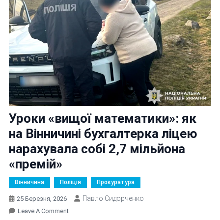
Уроки «вищої математики»: як
на Вінничині бухгалтерка ліцею
нарахувала собі 2,7 мільйона
«премій»
Вінничина
Поліція
Прокуратура
Павло Сидорченко
25 Березня, 2026
On
Leave A Comment