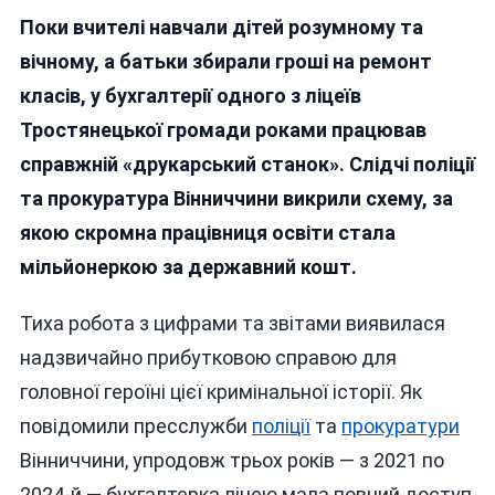
Уроки
Поки вчителі навчали дітей розумному та
«вищої
Математики»:
вічному, а батьки
збирали гроші
на ремонт
Як
класів, у бухгалтерії одного з ліцеїв
На
Тростянецької громади роками працював
Вінничині
Бухгалтерка
справжній «друкарський станок». Слідчі поліції
Ліцею
та прокуратура Вінниччини викрили схему, за
Нарахувала
якою скромна працівниця освіти стала
Собі
2,7
мільйонеркою за державний кошт.
Мільйона
«премій»
Тиха робота з цифрами та звітами виявилася
надзвичайно прибутковою справою для
головної героїні цієї кримінальної історії. Як
повідомили пресслужби
поліції
та
прокуратури
Вінниччини, упродовж трьох років — з 2021 по
2024-й — бухгалтерка ліцею мала повний доступ