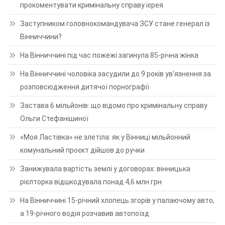
прокоментувати кримінальну справу ієрея
Заступником головнокомандувача ЗСУ стане генерал із
Вінниччини?
На Вінниччині під час пожежі загинула 85-річна жінка
На Вінниччині чоловіка засудили до 9 років ув’язнення за
розповсюдження дитячої порнографії
Застава 6 мільйонів: що відомо про кримінальну справу
Ольги Стефанішиної
«Моя Ластівка» не злетіла: як у Вінниці мільйонний
комунальний проєкт дійшов до ручки
Занижувала вартість землі у договорах: вінницька
рієлторка відшкодувала понад 4,6 млн грн
На Вінниччині 15-річний хлопець згорів у палаючому авто,
а 19-річного водія розчавив автопоїзд