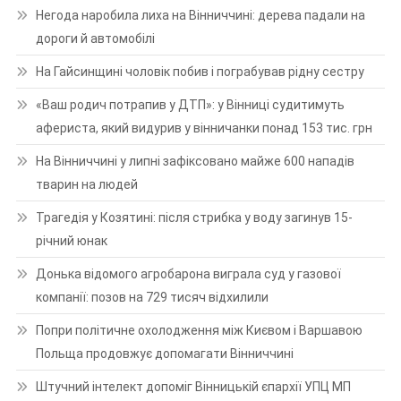
Негода наробила лиха на Вінниччині: дерева падали на
дороги й автомобілі
На Гайсинщині чоловік побив і пограбував рідну сестру
«Ваш родич потрапив у ДТП»: у Вінниці судитимуть
афериста, який видурив у вінничанки понад 153 тис. грн
На Вінниччині у липні зафіксовано майже 600 нападів
тварин на людей
Трагедія у Козятині: після стрибка у воду загинув 15-
річний юнак
Донька відомого агробарона виграла суд у газової
компанії: позов на 729 тисяч відхилили
Попри політичне охолодження між Києвом і Варшавою
Польща продовжує допомагати Вінниччині
Штучний інтелект допоміг Вінницькій єпархії УПЦ МП