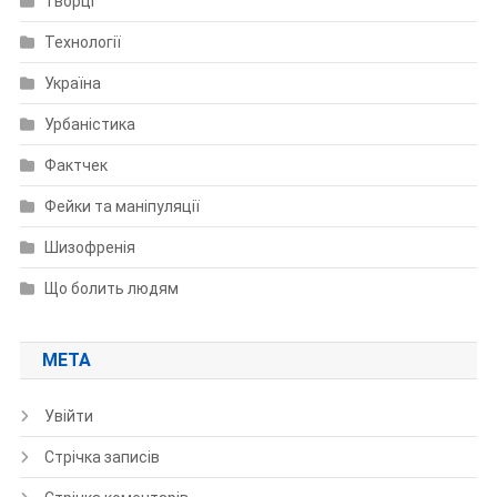
Творці
Технології
Україна
Урбаністика
Фактчек
Фейки та маніпуляції
Шизофренія
Що болить людям
МЕТА
Увійти
Стрічка записів