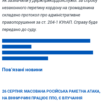
Як зазначили у Держприкордонслужбі. за спробу
незаконного перетину кордону на громадянина
складено протокол про адміністративне
правопорушення за ст. 204-1 КУпАП. Справу буде
передано до суду.
Улюбленому рятівнику «стратегів» Гройсмана вчетверо
Навігація
зменшили заставу
записів
Черговий воєнний злочин: російські окупанти розстріляли
п’ятьох полонених бійців ЗСУ
Пов'язані новини
26 СЕРПНЯ: МАСОВАНА РОСІЙСЬКА РАКЕТНА АТАКА,
НА ВІННИЧЧИНІ ПРАЦЮЄ ППО, Є ВЛУЧАННЯ