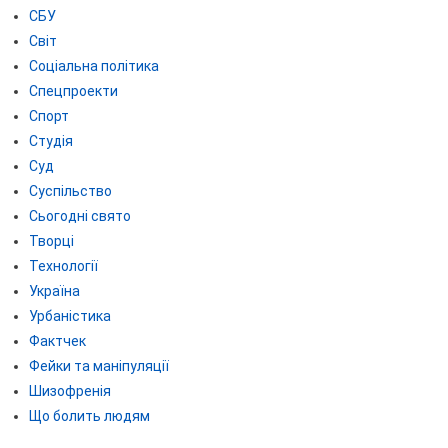
СБУ
Світ
Соціальна політика
Спецпроекти
Спорт
Студія
Суд
Суспільство
Сьогодні свято
Творці
Технології
Україна
Урбаністика
Фактчек
Фейки та маніпуляції
Шизофренія
Що болить людям