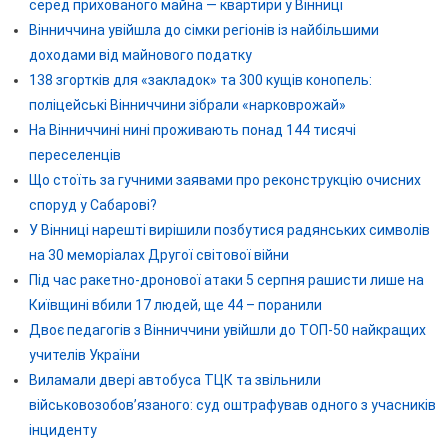
серед прихованого майна — квартири у Вінниці
Вінниччина увійшла до сімки регіонів із найбільшими
доходами від майнового податку
138 згортків для «закладок» та 300 кущів конопель:
поліцейські Вінниччини зібрали «нарковрожай»
На Вінниччині нині проживають понад 144 тисячі
переселенців
Що стоїть за гучними заявами про реконструкцію очисних
споруд у Сабарові?
У Вінниці нарешті вирішили позбутися радянських символів
на 30 меморіалах Другої світової війни
Під час ракетно-дронової атаки 5 серпня рашисти лише на
Київщині вбили 17 людей, ще 44 – поранили
Двоє педагогів з Вінниччини увійшли до ТОП-50 найкращих
учителів України
Виламали двері автобуса ТЦК та звільнили
військовозобов’язаного: суд оштрафував одного з учасників
інциденту