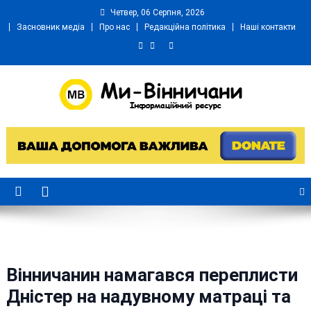
Skip
Четвер, 06 Серпня, 2026
to
Засновник медіа
Про нас
Редакційна політика
Наші контакти
content
Ми Вінничани
Незалежний інформаційний портал Вінничини
Вінничанин намагався переплисти
Дністер на надувному матраці та