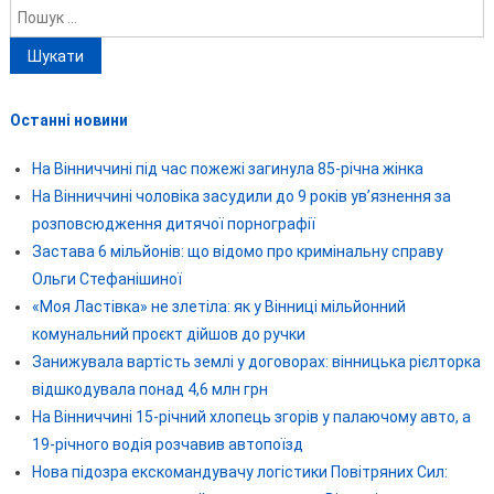
Пошук:
Останні новини
На Вінниччині під час пожежі загинула 85-річна жінка
На Вінниччині чоловіка засудили до 9 років ув’язнення за
розповсюдження дитячої порнографії
Застава 6 мільйонів: що відомо про кримінальну справу
Ольги Стефанішиної
«Моя Ластівка» не злетіла: як у Вінниці мільйонний
комунальний проєкт дійшов до ручки
Занижувала вартість землі у договорах: вінницька рієлторка
відшкодувала понад 4,6 млн грн
На Вінниччині 15-річний хлопець згорів у палаючому авто, а
19-річного водія розчавив автопоїзд
Нова підозра екскомандувачу логістики Повітряних Сил: