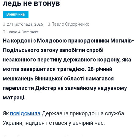
ледь не втонув
Вінничина
Павло Сидорченко
27 Листопада, 2025
On
Leave A Comment
Вінничанин
На кордоні з Молдовою прикордонники Могилів-
Намагався
Подільського загону запобігли спробі
Переплисти
незаконного перетину державного кордону, яка
Дністер
На
могла завершитися трагедією. 28-річний
Надувному
мешканець Вінницької області намагався
Матраці
переплисти Дністер на звичайному надувному
Та
Ледь
матраці.
Не
Втонув
Як
повідомила
Державна прикордонна служба
України, інцидент стався у вечірній час.