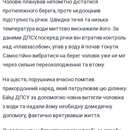
Чоловік планував непомітно дістатися
протилежного берега, проте недооцінив
підступність річки. Швидка течія та низька
температура води миттєво виснажили його. За
даними ДПСУ, посеред річки він втратив контроль
над «плавзасобом», упав у воду й почав тонути.
Самостійно вибратися на берег чоловік уже не міг
через сильне переохолодження та втому.
На щастя, порушника вчасно помітив
прикордонний наряд, який патрулював цю ділянку.
Бійці ДПСУ за допомогою човна витягли чоловіка
з води та надали йому необхідну домедичну
допомогу, фактично врятувавши життя.