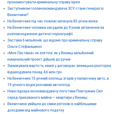
прокоментувати кримінальну справу ієрея
Заступником головнокомандувача ЗСУ стане генерал із
Вінниччини?
На Вінниччині під час пожежі загинула 85-річна жінка
На Вінниччині чоловіка засудили до 9 років ув’язнення за
розповсюдження дитячої порнографії
Застава 6 мільйонів: що відомо про кримінальну справу
Ольги Стефанішиної
«Моя Ластівка» не злетіла: як у Вінниці мільйонний
комунальний проєкт дійшов до ручки
Занижувала вартість землі у договорах: вінницька рієлторка
відшкодувала понад 4,6 млн грн
На Вінниччині 15-річний хлопець згорів у палаючому авто, а
19-річного водія розчавив автопоїзд
Нова підозра екскомандувачу логістики Повітряних Сил:
серед прихованого майна — квартири у Вінниці
Вінниччина увійшла до сімки регіонів із найбільшими
доходами від майнового податку