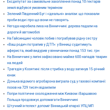
Ексдепутат за самовільне захоплення понад 10 гектарів
землі відбувся умовним терміном
Зелений Південний Буг і «ідеальні» аналізи: що показали
проби води і про що вони не говорять
Негода наробила лиха на Вінниччині: дерева падали на
дороги й автомобілі
На Гайсинщині чоловік побив і пограбував рідну сестру
«Ваш родич потрапив у ДТП»: у Вінниці судитимуть
афериста, який видурив у вінничанки понад 153 тис. грн
На Вінниччині у липні зафіксовано майже 600 нападів тварин
на людей
Трагедія у Козятині: після стрибка у воду загинув 15-річний
юнак
Донька відомого агробарона виграла суд у газової компанії:
позов на 729 тисяч відхилили
Попри політичне охолодження між Києвом і Варшавою
Польща продовжує допомагати Вінниччині
Штучний інтелект допоміг Вінницькій єпархії УПЦ МП