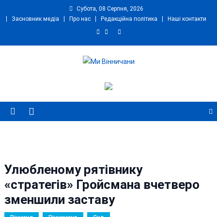
Skip
Субота, 08 Серпня, 2026
to
Засновник медіа
Про нас
Редакційна політика
Наші контакти
content
Ми Вінничани
Незалежний інформаційний портал Вінничини
Улюбленому рятівнику
«стратегів» Гройсмана вчетверо
зменшили заставу