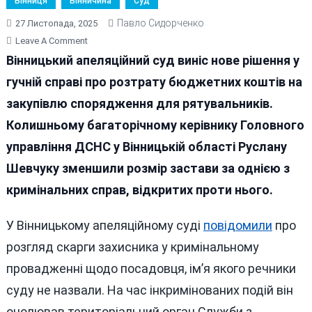
Вінниця
Вінничина
Суд
Павло Сидорченко
27 Листопада, 2025
On
Leave A Comment
Улюбленому
Вінницький апеляційний суд виніс нове рішення у
Рятівнику
гучній справі про розтрату бюджетних коштів на
«стратегів»
закупівлю спорядження для рятувальників.
Гройсмана
Вчетверо
Колишньому багаторічному керівнику Головного
Зменшили
управління ДСНС у Вінницькій області Руслану
Заставу
Шевчуку зменшили розмір застави за однією з
кримінальних справ, відкритих проти нього.
У Вінницькому апеляційному суді
повідомили
про
розгляд скарги захисника у кримінальному
провадженні щодо посадовця, ім’я якого речники
суду не назвали. На час інкримінованих подій він
очолював територіальний орган Служби з