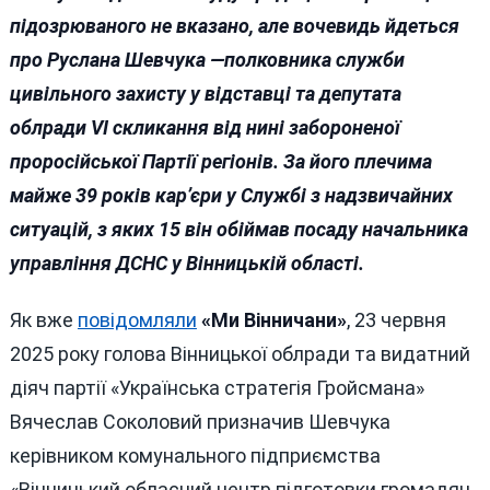
підозрюваного не вказано, але вочевидь йдеться
про Руслана Шевчука —полковника служби
цивільного захисту у відставці та депутата
облради VI скликання від нині забороненої
проросійської Партії регіонів. За його плечима
майже 39 років кар’єри у Службі з надзвичайних
ситуацій, з яких 15 він обіймав посаду начальника
управління ДСНС у Вінницькій області.
Як вже
повідомляли
«Ми Вінничани»
, 23 червня
2025 року голова Вінницької облради та видатний
діяч партії «Українська стратегія Гройсмана»
Вячеслав Соколовий призначив Шевчука
керівником комунального підприємства
«Вінницький обласний центр підготовки громадян