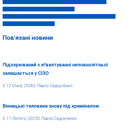
Вінницькі «ментівські війни» остаточно перетворили
Навігація
мобілізацію на ганебний цирк (відео)
записів
Вінничанин намагався переплисти Дністер на надувному
матраці та ледь не втонув
Пов'язані новини
Підозрюваний з зґвалтуванні неповнолітньої
залишається у СІЗО
12 Січня, 2026
Павло Сидорченко
Вінницькі тиловики знову під криміналом
11 Лютого, 2025
Павло Сидорченко