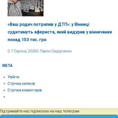
«Ваш родич потрапив у ДТП»: у Вінниці
судитимуть афериста, який видурив у вінничанки
понад 153 тис. грн
7 Серпня, 2026
Павло Сидорченко
МЕТА
Увійти
Стрічка записів
Стрічка коментарів
Підтримайте нас підпискою на наш телеграм