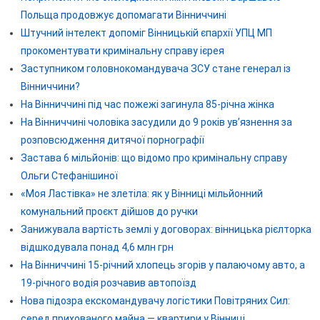
Польща продовжує допомагати Вінниччині
Штучний інтелект допоміг Вінницькій єпархії УПЦ МП
прокоментувати кримінальну справу ієрея
Заступником головнокомандувача ЗСУ стане генерал із
Вінниччини?
На Вінниччині під час пожежі загинула 85-річна жінка
На Вінниччині чоловіка засудили до 9 років ув’язнення за
розповсюдження дитячої порнографії
Застава 6 мільйонів: що відомо про кримінальну справу
Ольги Стефанішиної
«Моя Ластівка» не злетіла: як у Вінниці мільйонний
комунальний проєкт дійшов до ручки
Занижувала вартість землі у договорах: вінницька рієлторка
відшкодувала понад 4,6 млн грн
На Вінниччині 15-річний хлопець згорів у палаючому авто, а
19-річного водія розчавив автопоїзд
Нова підозра екскомандувачу логістики Повітряних Сил:
серед прихованого майна — квартири у Вінниці