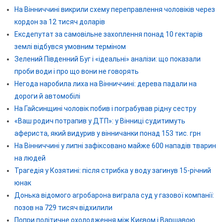
На Вінниччині викрили схему переправлення чоловіків через
кордон за 12 тисяч доларів
Ексдепутат за самовільне захоплення понад 10 гектарів
землі відбувся умовним терміном
Зелений Південний Буг і «ідеальні» аналізи: що показали
проби води і про що вони не говорять
Негода наробила лиха на Вінниччині: дерева падали на
дороги й автомобілі
На Гайсинщині чоловік побив і пограбував рідну сестру
«Ваш родич потрапив у ДТП»: у Вінниці судитимуть
афериста, який видурив у вінничанки понад 153 тис. грн
На Вінниччині у липні зафіксовано майже 600 нападів тварин
на людей
Трагедія у Козятині: після стрибка у воду загинув 15-річний
юнак
Донька відомого агробарона виграла суд у газової компанії:
позов на 729 тисяч відхилили
Попри політичне охолодження між Києвом і Варшавою