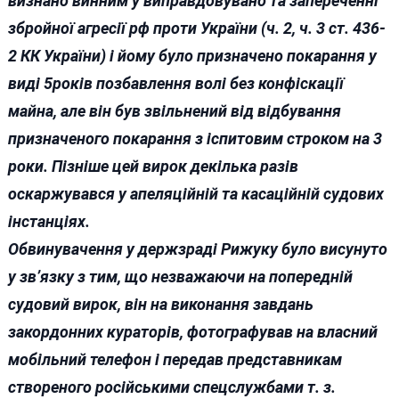
визнано винним у виправдовувано та запереченні
збройної агресії рф проти України (ч. 2, ч. 3 ст. 436-
2 КК України) і йому було призначено покарання у
виді 5років позбавлення волі без конфіскації
майна, але він був звільнений від відбування
призначеного покарання з іспитовим строком на 3
роки. Пізніше цей вирок декілька разів
оскаржувався у апеляційній та касаційній судових
інстанціях.
Обвинувачення у держзраді Рижуку було висунуто
у зв’язку з тим, що незважаючи на попередній
судовий вирок, він на виконання завдань
закордонних кураторів, фотографував на власний
мобільний телефон і передав представникам
створеного російськими спецслужбами т. з.