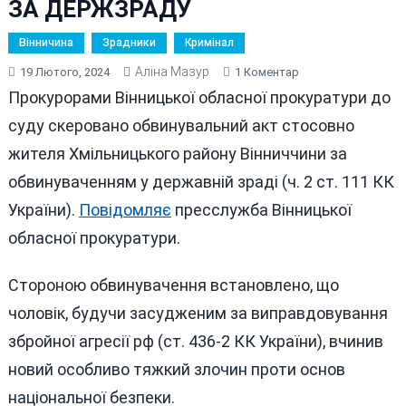
ЗА ДЕРЖЗРАДУ
Вінничина
Зрадники
Кримінал
Аліна Мазур
До
19 Лютого, 2024
1 Коментар
ЖИТЕЛЬ
Прокурорами Вінницької обласної прокуратури до
ВІННИЧЧИНИ
суду скеровано обвинувальний акт стосовно
ОТРИМАЄ
жителя Хмільницького району Вінниччини за
15
РОКІВ
обвинуваченням у державній зраді (ч. 2 ст. 111 КК
ТЮРМИ
України).
Повідомляє
пресслужба Вінницької
АБО
обласної прокуратури.
ДОВІЧНЕ
ЗА
ДЕРЖЗРАДУ
Стороною обвинувачення встановлено, що
чоловік, будучи засудженим за виправдовування
збройної агресії рф (ст. 436-2 КК України), вчинив
новий особливо тяжкий злочин проти основ
національної безпеки.