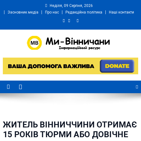
Skip
Неділя, 09 Серпня, 2026
to
Засновник медіа
Про нас
Редакційна політика
Наші контакти
content
Ми Вінничани
Незалежний інформаційний портал Вінничини
ЖИТЕЛЬ ВІННИЧЧИНИ ОТРИМАЄ
15 РОКІВ ТЮРМИ АБО ДОВІЧНЕ