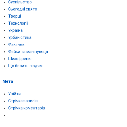
Суспільство
Сьогодні свято
Творці
Технології
Україна
Урбаністика
Фактчек
Фейки та маніпуляції
Шизофренія
Що болить людям
Мета
Увійти
Стрічка записів
Стрічка коментарів