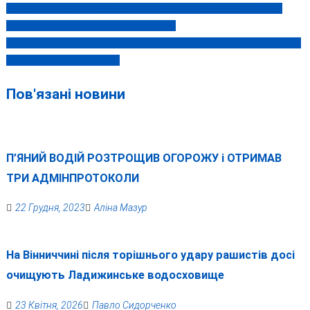
Вінницького стрільця Мотрука можуть випустити на волю?
Навігація
Рішення суду вже наступного тижня
записів
Масована атака рашистів на Київ та регіони: є загиблі, поранені
й масштабні руйнування
Пов'язані новини
П’ЯНИЙ ВОДІЙ РОЗТРОЩИВ ОГОРОЖУ і ОТРИМАВ
ТРИ АДМІНПРОТОКОЛИ
22 Грудня, 2023
Аліна Мазур
На Вінниччині після торішнього удару рашистів досі
очищують Ладижинське водосховище
23 Квітня, 2026
Павло Сидорченко