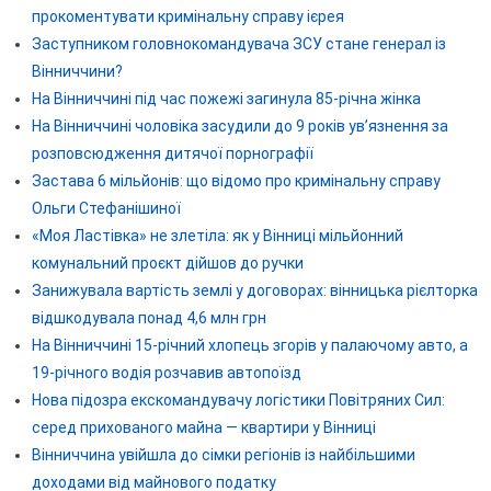
прокоментувати кримінальну справу ієрея
Заступником головнокомандувача ЗСУ стане генерал із
Вінниччини?
На Вінниччині під час пожежі загинула 85-річна жінка
На Вінниччині чоловіка засудили до 9 років ув’язнення за
розповсюдження дитячої порнографії
Застава 6 мільйонів: що відомо про кримінальну справу
Ольги Стефанішиної
«Моя Ластівка» не злетіла: як у Вінниці мільйонний
комунальний проєкт дійшов до ручки
Занижувала вартість землі у договорах: вінницька рієлторка
відшкодувала понад 4,6 млн грн
На Вінниччині 15-річний хлопець згорів у палаючому авто, а
19-річного водія розчавив автопоїзд
Нова підозра екскомандувачу логістики Повітряних Сил:
серед прихованого майна — квартири у Вінниці
Вінниччина увійшла до сімки регіонів із найбільшими
доходами від майнового податку