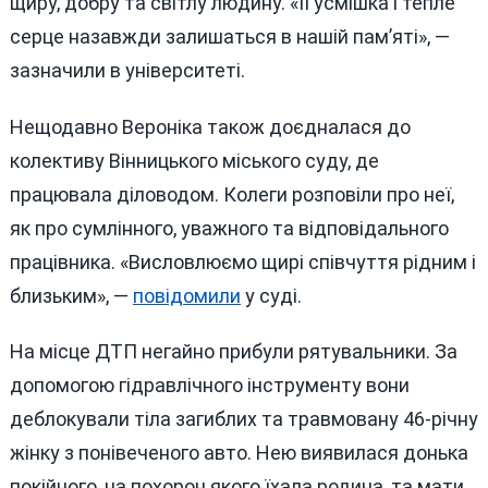
щиру, добру та світлу людину. «Її усмішка і тепле
серце назавжди залишаться в нашій пам’яті», —
зазначили в університеті.
Нещодавно Вероніка також доєдналася до
колективу Вінницького міського суду, де
працювала діловодом. Колеги розповіли про неї,
як про сумлінного, уважного та відповідального
працівника. «Висловлюємо щирі співчуття рідним і
близьким», —
повідомили
у суді.
На місце ДТП негайно прибули рятувальники. За
допомогою гідравлічного інструменту вони
деблокували тіла загиблих та травмовану 46-річну
жінку з понівеченого авто. Нею виявилася донька
покійного, на похорон якого їхала родина, та мати