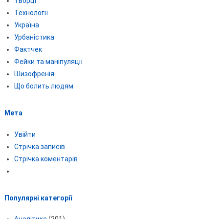
Творці
Технології
Україна
Урбаністика
Фактчек
Фейки та маніпуляції
Шизофренія
Що болить людям
Мета
Увійти
Стрічка записів
Стрічка коментарів
Популярні категорії