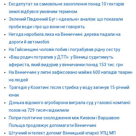
Ексдепутат за самовільне захоплення понад 10 гектарів
землі відбувся умовним терміном
Зелений Південний Буг і «ідеальні» аналізи: що показали
проби води і про що вони не говорять
Негода наробила лиха на Вінниччині: дерева падали на
дороги й автомобілі
На Гайсинщині чоловік побив і пограбував рідну сестру
«Ваш родич потрапив у ДТП»: у Вінниці судитимуть
афериста, який видурив у вінничанки понад 153 тис. грн
На Вінниччині у липні зафіксовано майже 600 нападів тварин
на людей
Трагедія у Козятині: після стрибка у воду загинув 15-річний
юнак
Донька відомого агробарона виграла суд у газової компанії:
позов на 729 тисяч відхилили
Попри політичне охолодження між Києвом і Варшавою
Польща продовжує допомагати Вінниччині
Штучний інтелект допоміг Вінницькій єпархії УПЦ МП