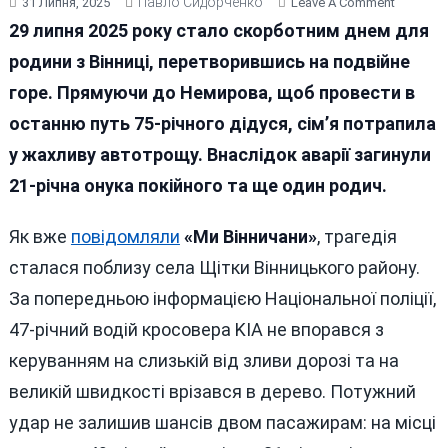
Павло Сидорченко
On
31 Липня, 2025
Leave A Comment
Дорога
29 липня 2025 року стало скорботним днем для
На
родини з Вінниці, перетворившись на подвійне
Похорон
горе. Прямуючи до Немирова, щоб провести в
Обернул
Смерте
останню путь 75-річного дідуся, сім’я потрапила
Автотр
у жахливу автотрощу. Внаслідок аварії загинули
21-річна онука покійного та ще один родич.
Як вже
повідомляли
«Ми Вінничани»
, трагедія
сталася поблизу села Щітки Вінницького району.
За попередньою інформацією Національної поліції,
47-річний водій кросовера KIA не впорався з
керуванням на слизькій від зливи дорозі та на
великій швидкості врізався в дерево. Потужний
удар не залишив шансів двом пасажирам: на місці