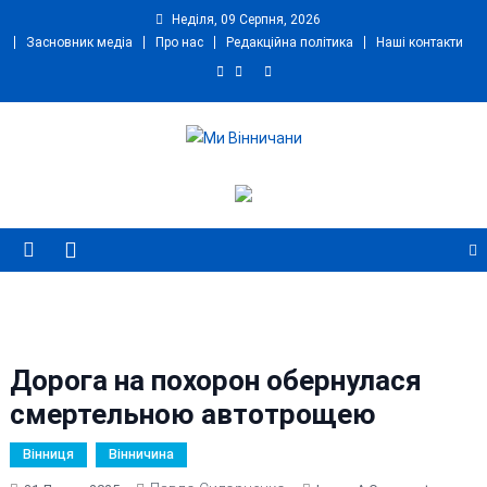
Skip
Неділя, 09 Серпня, 2026
to
Засновник медіа
Про нас
Редакційна політика
Наші контакти
content
Ми Вінничани
Незалежний інформаційний портал Вінничини
Дорога на похорон обернулася
смертельною автотрощею
Вінниця
Вінничина