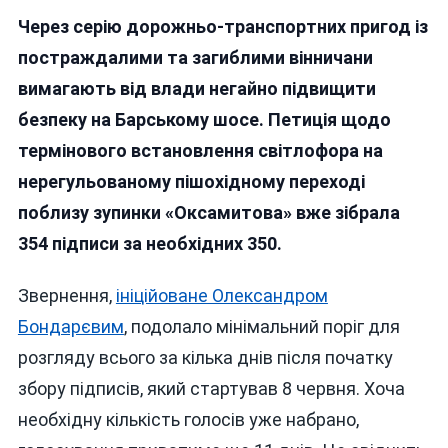
Після
Через серію дорожньо-транспортних пригод із
Низки
Аварій
постраждалими та загиблими вінничани
І
вимагають від влади негайно підвищити
Загибелі
безпеку на Барському шосе. Петиція щодо
Пішохода
Вінничани
термінового встановлення світлофора на
Вимагають
нерегульованому пішохідному переході
Убезпечити
поблизу зупинки «Оксамитова» вже зібрала
Перехід
На
354 підписи за необхідних 350.
Барському
Шосе
Звернення,
ініційоване Олександром
Бондарєвим
, подолало мінімальний поріг для
розгляду всього за кілька днів після початку
збору підписів, який стартував 8 червня. Хоча
необхідну кількість голосів уже набрано,