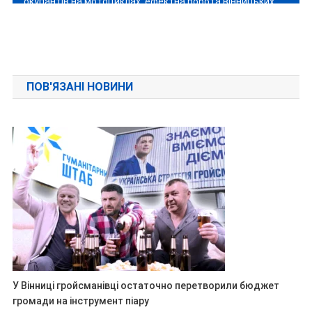
окупантів на мотоциклах: ефектна робота вінницьких
нацгвардійців
ПОВ'ЯЗАНІ НОВИНИ
У Вінниці гройсманівці остаточно перетворили бюджет
громади на інструмент піару