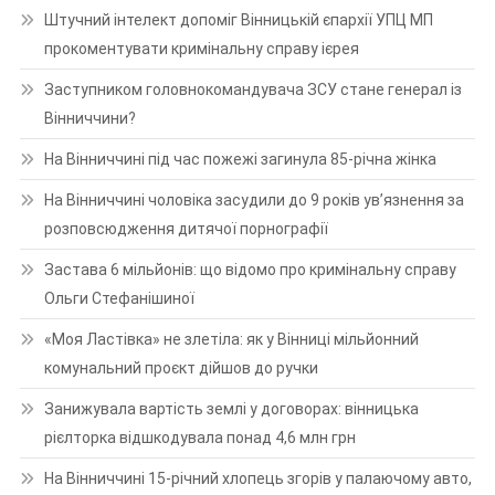
Штучний інтелект допоміг Вінницькій єпархії УПЦ МП
прокоментувати кримінальну справу ієрея
Заступником головнокомандувача ЗСУ стане генерал із
Вінниччини?
На Вінниччині під час пожежі загинула 85-річна жінка
На Вінниччині чоловіка засудили до 9 років ув’язнення за
розповсюдження дитячої порнографії
Застава 6 мільйонів: що відомо про кримінальну справу
Ольги Стефанішиної
«Моя Ластівка» не злетіла: як у Вінниці мільйонний
комунальний проєкт дійшов до ручки
Занижувала вартість землі у договорах: вінницька
рієлторка відшкодувала понад 4,6 млн грн
На Вінниччині 15-річний хлопець згорів у палаючому авто,