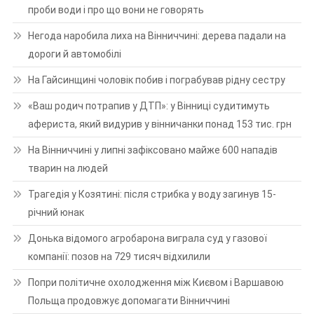
проби води і про що вони не говорять
Негода наробила лиха на Вінниччині: дерева падали на
дороги й автомобілі
На Гайсинщині чоловік побив і пограбував рідну сестру
«Ваш родич потрапив у ДТП»: у Вінниці судитимуть
афериста, який видурив у вінничанки понад 153 тис. грн
На Вінниччині у липні зафіксовано майже 600 нападів
тварин на людей
Трагедія у Козятині: після стрибка у воду загинув 15-
річний юнак
Донька відомого агробарона виграла суд у газової
компанії: позов на 729 тисяч відхилили
Попри політичне охолодження між Києвом і Варшавою
Польща продовжує допомагати Вінниччині