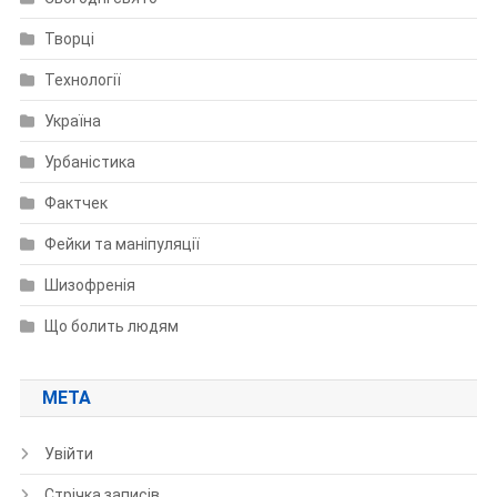
Творці
Технології
Україна
Урбаністика
Фактчек
Фейки та маніпуляції
Шизофренія
Що болить людям
МЕТА
Увійти
Стрічка записів