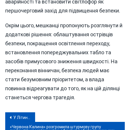
аварійності та встановити світлофор як
першочерговий захід для підвищення безпеки.
Окрім цього, мешканці пропонують розглянути й
додаткові рішення: облаштування острівців
безпеки, покращення освітлення переходу,
встановлення попереджувальних табло та
засобів примусового зниження швидкості. На
переконання вінничан, безпека людей має
стати безумовним пріоритетом, а влада
повинна відреагувати до того, як на цій ділянці
станеться чергова трагедія.
Навігація
У Літинській виправній колонії сталася пожежа: обійшлося без постраждалих
записів
«Червона Калина» розгромила штурмову групу