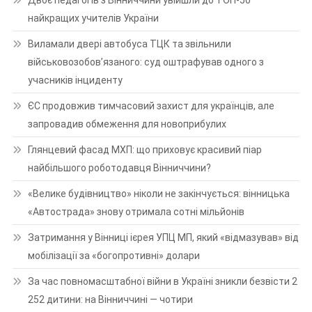
найкращих учителів України
Виламали двері автобуса ТЦК та звільнили
військовозобов’язаного: суд оштрафував одного з
учасників інциденту
ЄС продовжив тимчасовий захист для українців, але
запровадив обмеження для новоприбулих
Глянцевий фасад МХП: що приховує красивий піар
найбільшого роботодавця Вінниччини?
«Велике будівництво» ніколи не закінчується: вінницька
«Автострада» знову отримала сотні мільйонів
Затримання у Вінниці ієрея УПЦ МП, який «відмазував» від
мобілізації за «богопротивні» долари
За час повномасштабної війни в Україні зникли безвісти 2
252 дитини: на Вінниччині — чотири