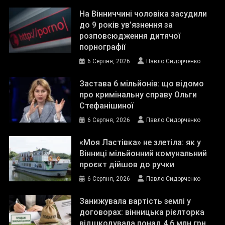
На Вінниччині чоловіка засудили
до 9 років ув’язнення за
розповсюдження дитячої
порнографії
6 Серпня, 2026
Павло Сидорченко
Застава 6 мільйонів: що відомо
про кримінальну справу Ольги
Стефанішиної
6 Серпня, 2026
Павло Сидорченко
«Моя Ластівка» не злетіла: як у
Вінниці мільйонний комунальний
проєкт дійшов до ручки
6 Серпня, 2026
Павло Сидорченко
Занижувала вартість землі у
договорах: вінницька рієлторка
відшкодувала понад 4,6 млн грн