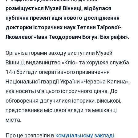
Презентували
розміщується Музей Вінниці, відбулася
Нове
публічна презентація нового дослідження
Дослідження
докторки історичних наук Тетяни Таїрової-
Про
Івана
Яковлєвої «Іван Теодорович Богун. Біографія».
Богуна:
Полководець,
Організаторами заходу виступили Музей
Політик
Вінниці, видавництво «Кліо» та хорунжа служба
І
Дипломат
14-ї бригади оперативного призначення
Національної гвардії України «Червона Калина»,
яка носить ім’я цього історичного діяча. До
обговорення долучилися історики, військові,
представники місцевої влади та мешканці
міста.
Про це розповіли в
комунальному закладі