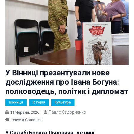
У Вінниці презентували нове
дослідження про Івана Богуна:
полководець, політик і дипломат
Вінниця
Історія
Культура
Павло Сидорченко
11 Червня, 2026
On
Leave A Comment
У
У Садибі Боруха Львовича, де нині
Вінниці