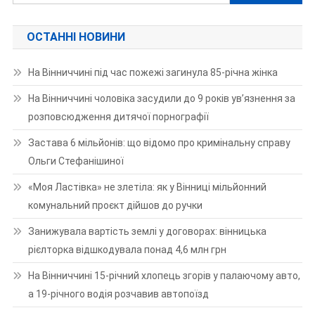
ОСТАННІ НОВИНИ
На Вінниччині під час пожежі загинула 85-річна жінка
На Вінниччині чоловіка засудили до 9 років ув’язнення за
розповсюдження дитячої порнографії
Застава 6 мільйонів: що відомо про кримінальну справу
Ольги Стефанішиної
«Моя Ластівка» не злетіла: як у Вінниці мільйонний
комунальний проєкт дійшов до ручки
Занижувала вартість землі у договорах: вінницька
рієлторка відшкодувала понад 4,6 млн грн
На Вінниччині 15-річний хлопець згорів у палаючому авто,
а 19-річного водія розчавив автопоїзд