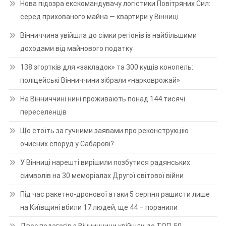
Нова підозра екскомандувачу логістики Повітряних Сил:
серед прихованого майна — квартири у Вінниці
Вінниччина увійшла до сімки регіонів із найбільшими
доходами від майнового податку
138 згортків для «закладок» та 300 кущів конопель:
поліцейські Вінниччини зібрали «нарковрожай»
На Вінниччині нині проживають понад 144 тисячі
переселенців
Що стоїть за гучними заявами про реконструкцію
очисних споруд у Сабарові?
У Вінниці нарешті вирішили позбутися радянських
символів на 30 меморіалах Другої світової війни
Під час ракетно-дронової атаки 5 серпня рашисти лише
на Київщині вбили 17 людей, ще 44 – поранили
Двоє педагогів з Вінниччини увійшли до ТОП-50