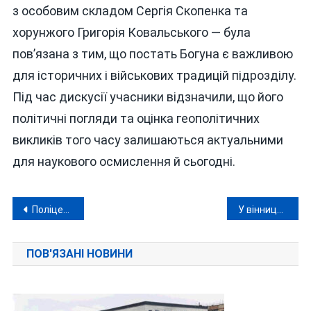
з особовим складом Сергія Скопенка та
хорунжого Григорія Ковальського — була
пов’язана з тим, що постать Богуна є важливою
для історичних і військових традицій підрозділу.
Під час дискусії учасники відзначили, що його
політичні погляди та оцінка геополітичних
викликів того часу залишаються актуальними
для наукового осмислення й сьогодні.
Навігація
Поліцейські у Немирів не взяли 400 доларів хабаря у нетверезого водія
У вінницькій лікарні переплатили за ліки понад 1,8 млн грн: підозру оголосили уповноваженій із закупівель
записів
ПОВ'ЯЗАНІ НОВИНИ