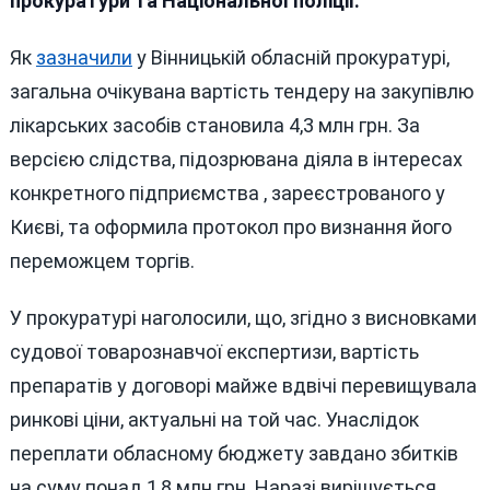
прокуратури та Національної поліції.
Закупі
Як
зазначили
у Вінницькій обласній прокуратурі,
загальна очікувана вартість тендеру на закупівлю
лікарських засобів становила 4,3 млн грн. За
версією слідства, підозрювана діяла в інтересах
конкретного підприємства , зареєстрованого у
Києві, та оформила протокол про визнання його
переможцем торгів.
У прокуратурі наголосили, що, згідно з висновками
судової товарознавчої експертизи, вартість
препаратів у договорі майже вдвічі перевищувала
ринкові ціни, актуальні на той час. Унаслідок
переплати обласному бюджету завдано збитків
на суму понад 1,8 млн грн. Наразі вирішується