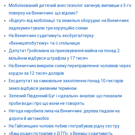
Мобілізований дитячий анестезіолог загинув, випавши з 5-го
поверху на Вінниччині: що відомо?
«Відкуп» від мобілізації та земельні оборудки: на Вінниччині
задокументували три корупційні схеми
На Вінниччині судитимуть ексбухгалтерку
«Вінницяпобутхіму» та її спільницю
Депутат Гройсмана за приховування майна на понад 2
мільйони відбувся штрафом у 17 тисяч
На Вінниччині викрили схему переправлення чоловіків через
кордон за 12 тисяч доларів
Ексдепутат за самовільне захоплення понад 10 гектарів
землі відбувся умовним терміном
Зелений Південний Буг і «ідеальні» аналізи: що показали
проби води і про що вони не говорять
Негода наробила лиха на Вінниччині: дерева падали на
дороги й автомобілі
На Гайсинщині чоловік побив і пограбував рідну сестру
«Ваш родич потрапив у ДТП»: у Вінниці судитимуть