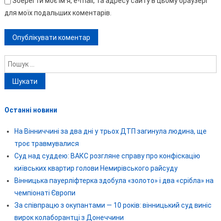
Зберегти моє ім'я, e-mail, та адресу сайту в цьому браузері
для моїх подальших коментарів.
Пошук:
Останні новини
На Вінниччині за два дні у трьох ДТП загинула людина, ще
троє травмувалися
Суд над суддею: ВАКС розгляне справу про конфіскацію
київських квартир голови Немирівського райсуду
Вінницька пауерліфтерка здобула «золото» і два «срібла» на
чемпіонаті Європи
За співпрацю з окупантами — 10 років: вінницький суд виніс
вирок колаборантці з Донеччини