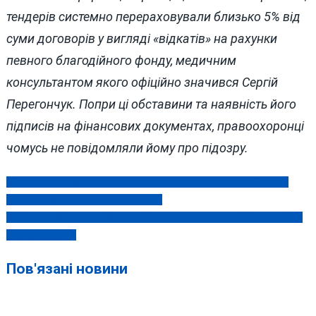
тендерів системно перераховували близько 5% від
суми договорів у вигляді «відкатів» на рахунки
певного благодійного фонду, медичним
консультантом якого офіційно значився Сергій
Перегончук. Попри ці обставини та наявність його
підписів на фінансових документах, правоохоронці
чомусь не повідомляли йому про підозру.
У Вінниці презентували нове дослідження про Івана Богуна:
Навігація
полководець, політик і дипломат
записів
У Літинській виправній колонії сталася пожежа: обійшлося без
постраждалих
Пов'язані новини