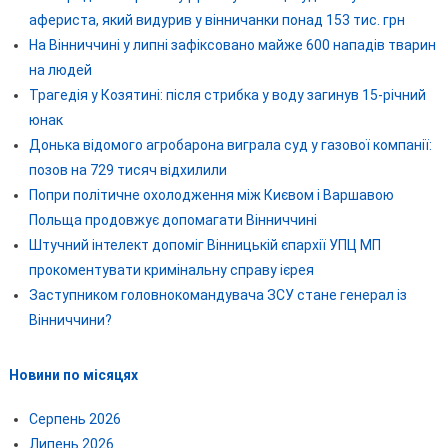
афериста, який видурив у вінничанки понад 153 тис. грн
На Вінниччині у липні зафіксовано майже 600 нападів тварин
на людей
Трагедія у Козятині: після стрибка у воду загинув 15-річний
юнак
Донька відомого агробарона виграла суд у газової компанії:
позов на 729 тисяч відхилили
Попри політичне охолодження між Києвом і Варшавою
Польща продовжує допомагати Вінниччині
Штучний інтелект допоміг Вінницькій єпархії УПЦ МП
прокоментувати кримінальну справу ієрея
Заступником головнокомандувача ЗСУ стане генерал із
Вінниччини?
Новини по місяцях
Серпень 2026
Липень 2026