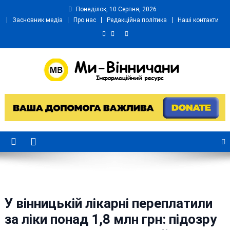
Skip
Понеділок, 10 Серпня, 2026
to
Засновник медіа
Про нас
Редакційна політика
Наші контакти
content
Ми Вінничани
Незалежний інформаційний портал Вінничини
У вінницькій лікарні переплатили
за ліки понад 1,8 млн грн: підозру