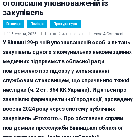
оголосили уповноваженій із
закупівель
Вінниця
Поліція
Прокуратура
Павло Сидорченко
On
11 Червня, 2026
Leave A Comment
У
У Вінниці 29-річній уповноваженій особі з питань
Вінниць
закупівель одного з комунальних некомерційних
Лікарні
медичних підприємств обласної ради
Перепл
За
повідомлено про підозру у зловживанні
Ліки
службовим становищем, що спричинило тяжкі
Понад
наслідки (ч. 2 ст. 364 КК України). Йдеться про
1,8
Млн
закупівлю фармацевтичної продукції, проведену
Грн:
восени 2024 року через систему публічних
Підозр
закупівель «Prozorro». Про обставини справи
Оголос
Уповно
повідомили пресслужби Вінницької обласної
Із