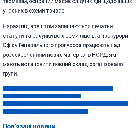
терміном, основний масив слідчих дій щодо інших
учасників схеми триває.
Наразі під арештом залишаються печатки,
статути та рахунки всіх семи ліцеїв, а прокурори
Офісу Генерального прокурора працюють над
розсекреченням нових матеріалів НСРД, які
мають встановити повний склад організованої
групи.
Вінниччина під затяжною повітряною тривогою: у ГУР
Навігація
пояснили, чому вона триває годинами
записів
Російський «шахед» впав на приватне подвір’я на Вінниччині:
пошкоджено будинок і агрогосподарство
Пов'язані новини