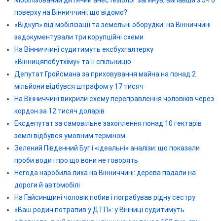
поверху на Вінниччині: що відомо?
«Відкуп» від мобілізації та земельні оборудки: на Вінниччині
задокументували три корупційні схеми
На Вінниччині судитимуть ексбухгалтерку
«Вінницяпобутхіму» та її спільницю
Депутат Гройсмана за приховування майна на понад 2
мільйони відбувся штрафом у 17 тисяч
На Вінниччині викрили схему переправлення чоловіків через
кордон за 12 тисяч доларів
Ексдепутат за самовільне захоплення понад 10 гектарів
землі відбувся умовним терміном
Зелений Південний Буг і «ідеальні» аналізи: що показали
проби води і про що вони не говорять
Негода наробила лиха на Вінниччині: дерева падали на
дороги й автомобілі
На Гайсинщині чоловік побив і пограбував рідну сестру
«Ваш родич потрапив у ДТП»: у Вінниці судитимуть