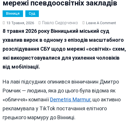
мережі псевдоосвітніх закладів
Вінниця
Суд
Павло Сидорченко
On
13 Травня, 2026
Leave A Comment
У
8 травня 2026 року Вінницький міський суд
Вінниці
ухвалив вирок в одному з епізодів масштабного
Винесл
розслідування СБУ щодо мережі «освітніх» схем,
Вирок
«зиц-
які використовувалися для ухилення чоловіків
Директ
від мобілізації.
Ліцею,
Що
На лаві підсудних опинився вінничанин Дмитро
Входив
До
Ромчик — людина, яка до цього була відома як
Мережі
«обличчя» компанії
Demetris Marmur
, що активно
Псевдо
рекламувала у TikTok постачання елітного
Заклад
грецького мармуру до Вінниці.