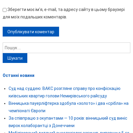
Зберегти моє ім'я, e-mail, та адресу сайту в цьому браузері
для моїх подальших коментарів.
Пошук:
Останні новини
Суд над суддею: ВАКС розгляне справу про конфіскацію
київських квартир голови Немирівського райсуду
Вінницька пауерліфтерка здобула «золото» і два «срібла» на
чемпіонаті Європи
За співпрацю з окупантами — 10 років: вінницький суд виніс
вирок колаборантці з Донеччини
Мобілізований дитячий анестезіолог загинув, випавши з 5-го