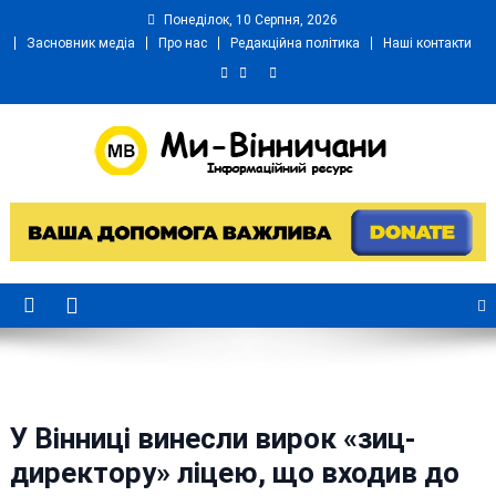
Skip
Понеділок, 10 Серпня, 2026
to
Засновник медіа
Про нас
Редакційна політика
Наші контакти
content
Ми Вінничани
Незалежний інформаційний портал Вінничини
У Вінниці винесли вирок «зиц-
директору» ліцею, що входив до