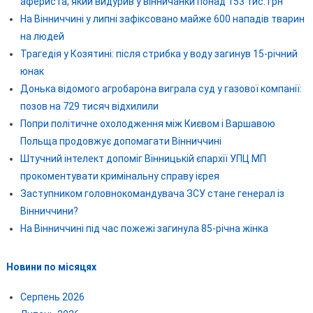
афериста, який видурив у вінничанки понад 153 тис. грн
На Вінниччині у липні зафіксовано майже 600 нападів тварин
на людей
Трагедія у Козятині: після стрибка у воду загинув 15-річний
юнак
Донька відомого агробарона виграла суд у газової компанії:
позов на 729 тисяч відхилили
Попри політичне охолодження між Києвом і Варшавою
Польща продовжує допомагати Вінниччині
Штучний інтелект допоміг Вінницькій єпархії УПЦ МП
прокоментувати кримінальну справу ієрея
Заступником головнокомандувача ЗСУ стане генерал із
Вінниччини?
На Вінниччині під час пожежі загинула 85-річна жінка
Новини по місяцях
Серпень 2026