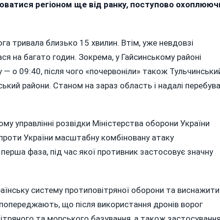
д
юватися регіоном ще від ранку, поступово охоплююч
атяжною
овітряною
ривогою:
вога тривала близько 15 хвилин. Втім, уже невдовзі
ся на багато годин. Зокрема, у Гайсинському районі
УР
 — о 09:40, після чого «почервоніли» також Тульчинський
ояснили,
ький райони. Станом на зараз область і надалі перебув
ому
она
риває
ому управлінні розвідки Міністерства оборони України
одинами
а проти України масштабну комбіновану атаку
 перша фаза, під час якої противник застосовує значну
раїнську систему протиповітряної оборони та виснажити
 попереджають, що після використання дронів ворог
ітряного та морського базування, а також застосуванн