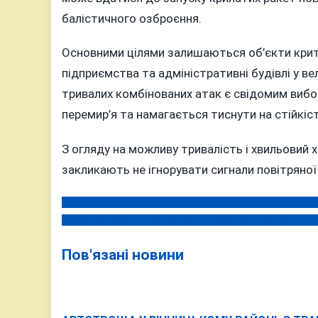
балістичного озброєння.
Основними цілями залишаються об’єкти крити
підприємства та адміністративні будівлі у в
тривалих комбінованих атак є свідомим вибо
перемир’я та намагається тиснути на стійкіст
З огляду на можливу тривалість і хвильовий х
закликають не ігнорувати сигнали повітряної
У Вінниці запрацював міні-хаб «Нової пошти» для шви
Навігація
У Вінниці винесли вирок «зиц-директору» ліцею, що в
записів
Пов'язані новини