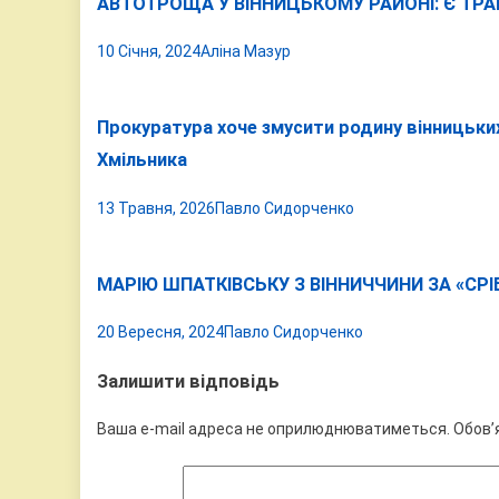
АВТОТРОЩА У ВІННИЦЬКОМУ РАЙОНІ: Є ТР
10 Січня, 2024
Аліна Мазур
Прокуратура хоче змусити родину вінницьких
Хмільника
13 Травня, 2026
Павло Сидорченко
МАРІЮ ШПАТКІВСЬКУ З ВІННИЧЧИНИ ЗА «С
20 Вересня, 2024
Павло Сидорченко
Залишити відповідь
Ваша e-mail адреса не оприлюднюватиметься.
Обов’