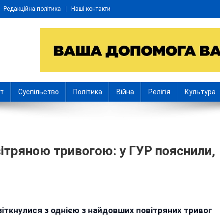
Редакційна політика
Наші контакти
іт
Суспільство
Політика
Війна
Релігія
Культура
ітряною тривогою: у ГУР пояснили,
n
інниччина
зіткнулися з однією з найдовших повітряних тривог