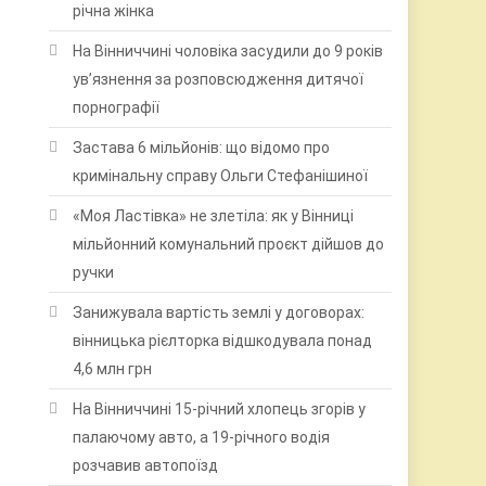
річна жінка
На Вінниччині чоловіка засудили до 9 років
ув’язнення за розповсюдження дитячої
порнографії
Застава 6 мільйонів: що відомо про
кримінальну справу Ольги Стефанішиної
«Моя Ластівка» не злетіла: як у Вінниці
мільйонний комунальний проєкт дійшов до
ручки
Занижувала вартість землі у договорах:
вінницька рієлторка відшкодувала понад
4,6 млн грн
На Вінниччині 15-річний хлопець згорів у
палаючому авто, а 19-річного водія
розчавив автопоїзд