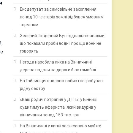
и
Ексдепутат за самовільне захоплення
понад 10 гектарів землі відбувся умовним
терміном
Зелений Південний Буг і «ідеальні» аналізи:
,
що показали проби води і про що вони не
ає
говорять
Негода наробила лиха на Вінниччині:
дерева падали на дороги й автомобілі
На Гайсинщині чоловік побив і пограбував
рідну сестру
«Ваш родич потрапив у ДТП»: у Вінниці
судитимуть афериста, який видурив у
вінничанки понад 153 тис. грн
На Вінниччині у липні зафіксовано майже
я