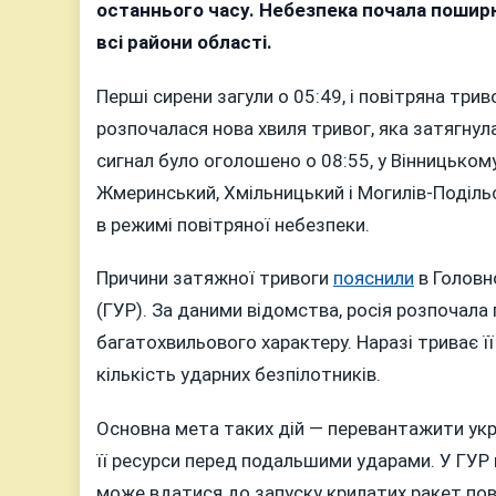
пі
останнього часу. Небезпека почала пошир
з
всі райони області.
п
т
Перші сирени загули о 05:49, і повітряна три
у
розпочалася нова хвиля тривог, яка затягнула
Г
сигнал було оголошено о 08:55, у Вінницькому
п
Жмеринський, Хмільницький і Могилів-Подільс
ч
в режимі повітряної небезпеки.
в
т
Причини затяжної тривоги
пояснили
в Головн
г
(ГУР). За даними відомства, росія розпочал
багатохвильового характеру. Наразі триває її
кількість ударних безпілотників.
Основна мета таких дій — перевантажити ук
її ресурси перед подальшими ударами. У ГУР
може вдатися до запуску крилатих ракет пов