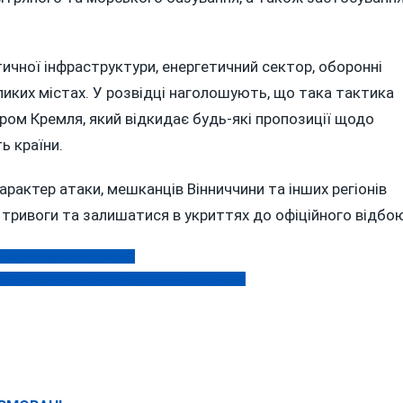
чної інфраструктури, енергетичний сектор, оборонні
еликих містах. У розвідці наголошують, що така тактика
ром Кремля, який відкидає будь-які пропозиції щодо
ь країни.
арактер атаки, мешканців Вінниччини та інших регіонів
 тривоги та залишатися в укриттях до офіційного відбо
дкої відправки товарів
ходив до мережі псевдоосвітніх закладів