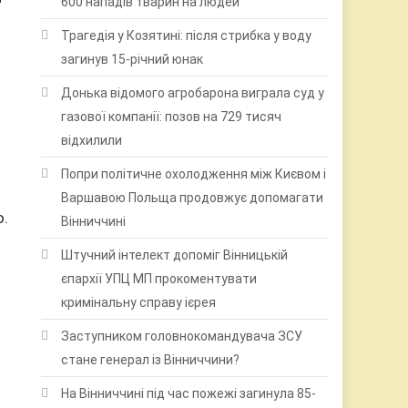
600 нападів тварин на людей
Трагедія у Козятині: після стрибка у воду
загинув 15-річний юнак
Донька відомого агробарона виграла суд у
газової компанії: позов на 729 тисяч
відхилили
Попри політичне охолодження між Києвом і
Варшавою Польща продовжує допомагати
ю.
Вінниччині
Штучний інтелект допоміг Вінницькій
єпархії УПЦ МП прокоментувати
кримінальну справу ієрея
Заступником головнокомандувача ЗСУ
стане генерал із Вінниччини?
На Вінниччині під час пожежі загинула 85-