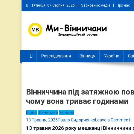
Skip
П’ятниця, 07 Серпня, 2026
Засновник медіа
Про нас
to
content
Ми Вінничани
Незалежний інформаційний портал Вінничини
Розслідування
Вінниця
Україна
Св
Вінниччина під затяжною пов
чому вона триває годинами
Війна
Вінничина
Україна
o
13 Травня, 2026
Павло Сидорченко
Leave a Comment
В
13 травня 2026 року мешканці Вінниччини 