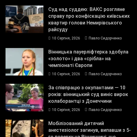
Суд над суддею: ВАКС розгляне
справу про конфіскацію київських
квартир голови Немирівського
райсуду
10 Серпня, 2026
Павло Сидорченко
Вінницька пауерліфтерка здобула
«золото» і два «срібла» на
чемпіонаті Європи
10 Серпня, 2026
Павло Сидорченко
За співпрацю з окупантами — 10
років: вінницький суд виніс вирок
колаборантці з Донеччини
10 Серпня, 2026
Павло Сидорченко
Мобілізований дитячий
анестезіолог загинув, випавши з 5-
го поверху на Вінниччині: що