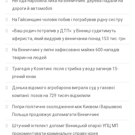
Негода наробила лиха на Вінниччині: дерева падали на
дороги й автомобілі
На Гайсинщині чоловік побив і пограбував рідну сестру
«Ваш родич потрапив у ДТП»: у Вінниці судитимуть
афериста, який видурив у вінничанки понад 153 тис. грн
На Вінниччині у липні зафіксовано майже 600 нападів
тварин на людей
Трагедія у Козятині: після стрибка у воду загинув 15-
річний юнак
Донька відомого агробарона виграла суд у газової
компанії: позов на 729 тисяч відхилили
Попри політичне охолодження між Києвом і Варшавою
Польща продовжує допомагати Вінниччині
Штучний інтелект допоміг Вінницькій єпархії УПЦ МП
прокоментувати кримінальну справу ієрея