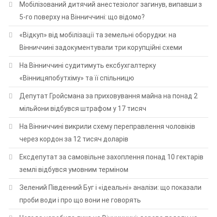
Мобілізований дитячий анестезіолог загинув, випавши з
5-го поверху на Вінниччині: що відомо?
«Відкуп» від мобілізації та земельні оборудки: на
Вінниччині задокументували три корупційні схеми
На Вінниччині судитимуть ексбухгалтерку
«Вінницяпобутхіму» та її спільницю
Депутат Гройсмана за приховування майна на понад 2
мільйони відбувся штрафом у 17 тисяч
На Вінниччині викрили схему переправлення чоловіків
через кордон за 12 тисяч доларів
Ексдепутат за самовільне захоплення понад 10 гектарів
землі відбувся умовним терміном
Зелений Південний Буг і «ідеальні» аналізи: що показали
проби води і про що вони не говорять