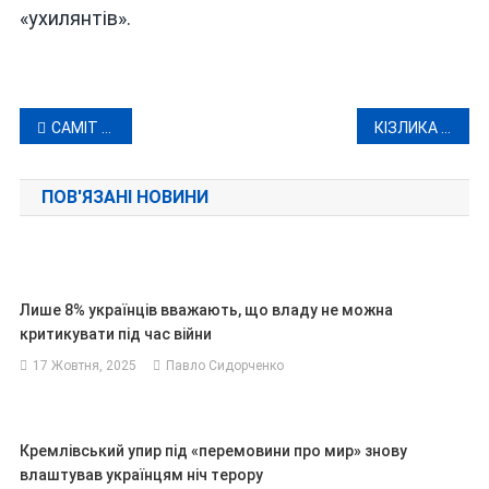
«ухилянтів».
Навігація
САМІТ НАТО, ПІДСУМКИ: УКРАЇНУ У АЛЬЯНС НЕ ПРИЙМАЮТЬ, АЛЕ…
КІЗЛИКА ВПІЙМАЛИ ЧЕРЕЗ ДЕСЯТЬ РОКІВ ПІСЛЯ ВБИВСТВА І ЗАСУДИЛИ НА 15 РОКІВ ТЮРМИ
записів
ПОВ'ЯЗАНІ НОВИНИ
Лише 8% українців вважають, що владу не можна
критикувати під час війни
17 Жовтня, 2025
Павло Сидорченко
Кремлівський упир під «перемовини про мир» знову
влаштував українцям ніч терору