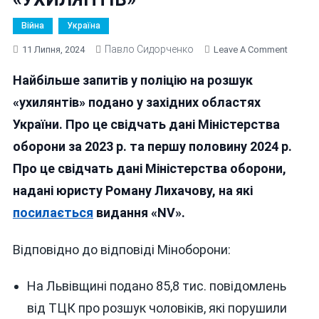
Війна
Україна
Павло Сидорченко
On
11 Липня, 2024
Leave A Comment
ЧИМ
Найбільше запитів у поліцію на розшук
ДАЛІ
ФРОНТ
«ухилянтів» подано у західних областях
ТИМ
України. Про це свідчать дані Міністерства
БІЛЬШ
оборони за 2023 р. та першу половину 2024 р.
«УХИЛ
Про це свідчать дані Міністерства оборони,
надані юристу Роману Лихачову, на які
посилається
видання «NV».
Відповідно до відповіді Міноборони:
На Львівщині подано 85,8 тис. повідомлень
від ТЦК про розшук чоловіків, які порушили