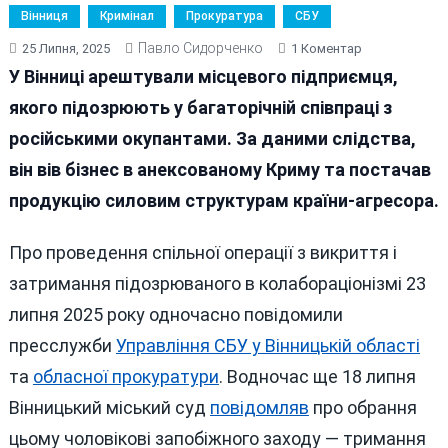
Вінниця
Кримінал
Прокуратура
СБУ
Павло Сидорченко
До
25 Липня, 2025
1 Коментар
Вінничанин
У Вінниці арештували місцевого підприємця,
Поїв
якого підозрюють у багаторічній співпраці з
Чаєм
російськими окупантами. За даними слідства,
Російських
Тюремників,
він вів бізнес в анексованому Криму та постачав
Його
продукцію силовим структурам країни-агресора.
Арештували
Про проведення спільної операції з викриття і
затримання підозрюваного в колабораціонізмі 23
липня 2025 року одночасно повідомили
пресслужби
Управління СБУ у Вінницькій області
та
обласної прокуратури
. Водночас ще 18 липня
Вінницький міський суд
повідомляв
про обрання
цьому чоловікові запобіжного заходу — тримання