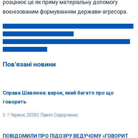
розцінює це як пряму матеріальну допомогу
воєнізованим формуванням держави-агресора.
«Змінимося або помремо»: у Києві, Вінниці та низці міст України
Навігація
третій день поспіль протестували
записів
Прокурор Вінниччини Ткаленко розповів, як його родичі стали
мультимільйонерами
Пов'язані новини
Справа Шавлюка: вирок, який багато про що
говорить
1 Червня, 2026
Павло Сидорченко
ПОВІДОМИЛИ ПРО ПІДОЗРУ ВЕДУЧОМУ «ГОВОРИТ