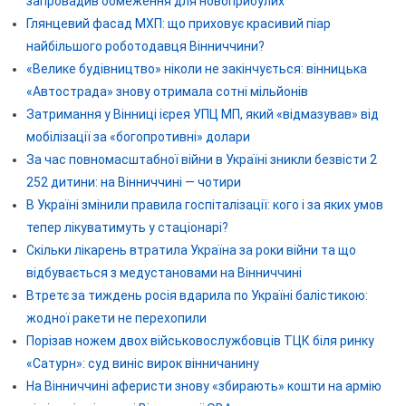
запровадив обмеження для новоприбулих
Глянцевий фасад МХП: що приховує красивий піар
найбільшого роботодавця Вінниччини?
«Велике будівництво» ніколи не закінчується: вінницька
«Автострада» знову отримала сотні мільйонів
Затримання у Вінниці ієрея УПЦ МП, який «відмазував» від
мобілізації за «богопротивні» долари
За час повномасштабної війни в Україні зникли безвісти 2
252 дитини: на Вінниччині — чотири
В Україні змінили правила госпіталізації: кого і за яких умов
тепер лікуватимуть у стаціонарі?
Скільки лікарень втратила Україна за роки війни та що
відбувається з медустановами на Вінниччині
Втретє за тиждень росія вдарила по Україні балістикою:
жодної ракети не перехопили
Порізав ножем двох військовослужбовців ТЦК біля ринку
«Сатурн»: суд виніс вирок вінничанину
На Вінниччині аферисти знову «збирають» кошти на армію