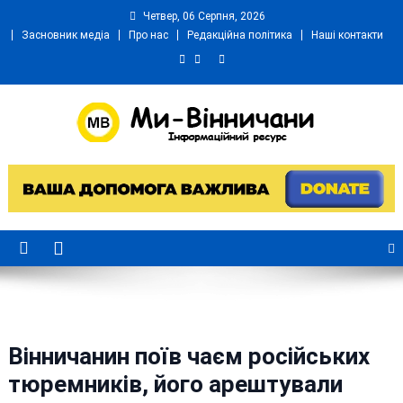
Skip
Четвер, 06 Серпня, 2026
to
Засновник медіа
Про нас
Редакційна політика
Наші контакти
content
Ми Вінничани
Незалежний інформаційний портал Вінничини
Вінничанин поїв чаєм російських
тюремників, його арештували