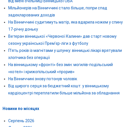
від імені очільниці Вінницької ОВА
Мільйонерів на Вінниччині стало більше, попри спад
задекларованих доходів
На Вінниччині судитимуть матір, яка вдарила ножем у спину
17-річну доньку
Ветеран вінницької «Червоної Калини» дав старт новому
сезону української Прем’єр-ліги з футболу
П’ять років із магнітами у шлунку: вінницькі лікарі врятували
хлопчика без операції
На вінницькому «фронті» без змін: могилів-подільський
«котел» і крижопільський «прорив»
На Вінниччині знову потонув чоловік
Від щирого серця за бюджетний кошт: у вінницькому
кардіоцентрі переплатили більше мільйона за обладнання
Новини по місяцях
Серпень 2026