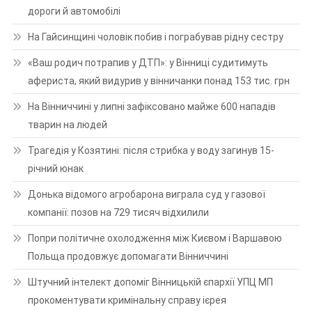
дороги й автомобілі
На Гайсинщині чоловік побив і пограбував рідну сестру
«Ваш родич потрапив у ДТП»: у Вінниці судитимуть
афериста, який видурив у вінничанки понад 153 тис. грн
На Вінниччині у липні зафіксовано майже 600 нападів
тварин на людей
Трагедія у Козятині: після стрибка у воду загинув 15-
річний юнак
Донька відомого агробарона виграла суд у газової
компанії: позов на 729 тисяч відхилили
Попри політичне охолодження між Києвом і Варшавою
Польща продовжує допомагати Вінниччині
Штучний інтелект допоміг Вінницькій єпархії УПЦ МП
прокоментувати кримінальну справу ієрея