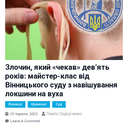
Злочин, який «чекав» дев’ять
років: майстер-клас від
Вінницького суду з навішування
локшини на вуха
Вінниця
Кримінал
Суд
Павло Сидорченко
10 Червня, 2025
On
Leave A Comment
Злочин,