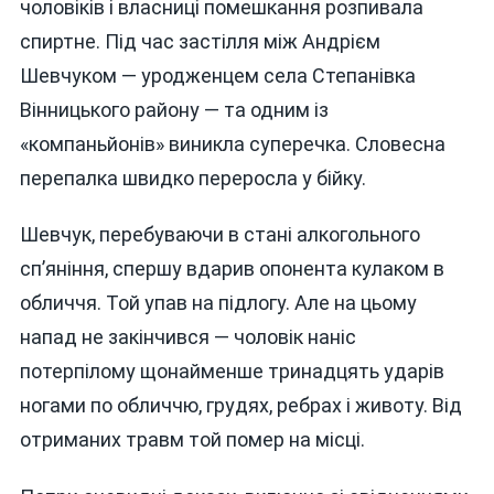
чоловіків і власниці помешкання розпивала
спиртне. Під час застілля між Андрієм
Шевчуком — уродженцем села Степанівка
Вінницького району — та одним із
«компаньйонів» виникла суперечка. Словесна
перепалка швидко переросла у бійку.
Шевчук, перебуваючи в стані алкогольного
сп’яніння, спершу вдарив опонента кулаком в
обличчя. Той упав на підлогу. Але на цьому
напад не закінчився — чоловік наніс
потерпілому щонайменше тринадцять ударів
ногами по обличчю, грудях, ребрах і животу. Від
отриманих травм той помер на місці.