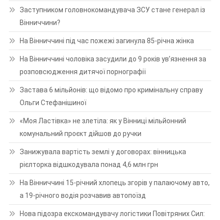
Заступником головнокомандувача ЗСУ стане генерал із
Вінниччини?
На Вінниччині під час пожежі загинула 85-річна жінка
На Вінниччині чоловіка засудили до 9 років ув’язнення за
розповсюдження дитячої порнографії
Застава 6 мільйонів: що відомо про кримінальну справу
Ольги Стефанішиної
«Моя Ластівка» не злетіла: як у Вінниці мільйонний
комунальний проєкт дійшов до ручки
Занижувала вартість землі у договорах: вінницька
рієлторка відшкодувала понад 4,6 млн грн
На Вінниччині 15-річний хлопець згорів у палаючому авто,
а 19-річного водія розчавив автопоїзд
Нова підозра екскомандувачу логістики Повітряних Сил: