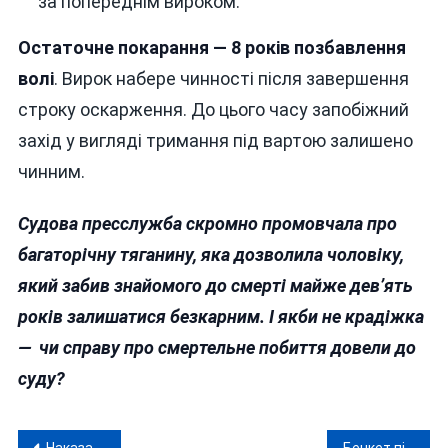
за попереднім вироком.
Остаточне покарання — 8 років позбавлення
волі
. Вирок набере чинності після завершення
строку оскарження. До цього часу запобіжний
захід у вигляді тримання під вартою залишено
чинним.
Судова пресслужба скромно промовчала про
багаторічну тяганину, яка дозволила чоловіку,
який забив знайомого до смерті майже дев’ять
років залишатися безкарним. І якби не крадіжка
— чи справу про смертельне побиття довели до
суду?
Наказано на Вінниччині розвивати громадянське суспільство по заповітам Порошенка
Бенкет під час війни: кому Вінницяобленерго купує Jeep за 3 мільйони?