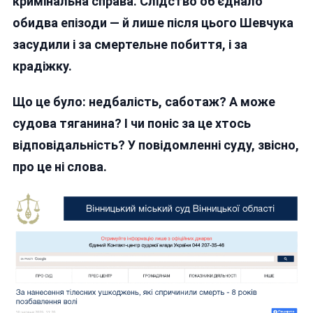
кримінальна справа. Слідство об’єднало
обидва епізоди — й лише після цього Шевчука
засудили і за смертельне побиття, і за
крадіжку.
Що це було: недбалість, саботаж? А може
судова тяганина? І чи поніс за це хтось
відповідальність? У повідомленні суду, звісно,
про це ні слова.