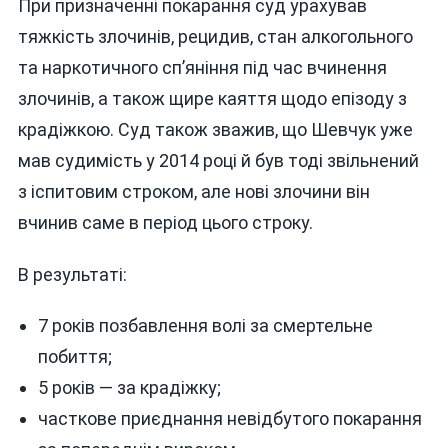
При призначенні покарання суд урахував
тяжкість злочинів, рецидив, стан алкогольного
та наркотичного сп’яніння під час вчинення
злочинів, а також щире каяття щодо епізоду з
крадіжкою. Суд також зважив, що Шевчук уже
мав судимість у 2014 році й був тоді звільнений
з іспитовим строком, але нові злочини він
вчинив саме в період цього строку.
В результаті:
7 років позбавлення волі за смертельне
побиття;
5 років — за крадіжку;
часткове приєднання невідбутого покарання