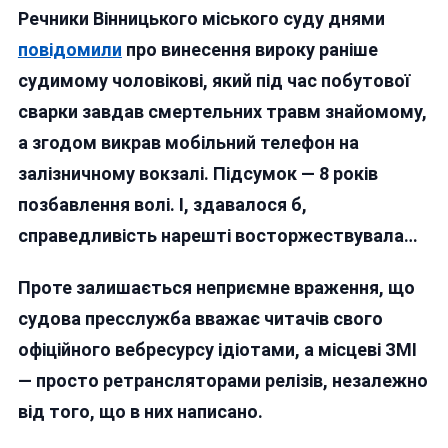
Речники Вінницького міського суду днями
Який
«чекав»
повідомили
про винесення вироку раніше
Дев’ять
судимому чоловікові, який під час побутової
Років:
сварки завдав смертельних травм знайомому,
Майстер-
Клас
а згодом викрав мобільний телефон на
Від
залізничному вокзалі. Підсумок — 8 років
Вінницького
позбавлення волі. І, здавалося б,
Суду
З
справедливість нарешті восторжествувала…
Навішування
Локшини
Проте залишається неприємне враження, що
На
судова пресслужба вважає читачів свого
Вуха
офіційного вебресурсу ідіотами, а місцеві ЗМІ
— просто ретрансляторами релізів, незалежно
від того, що в них написано.