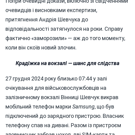
Попри очевидні докази, включно зі свідченнями
очевидців і висновками експертизи,
притягнення Андрія Шевчука до
відповідальності затягнулося на роки. Справу
фактично «заморозили» — аж до того моменту,
коли він скоїв новий злочин.
Крадіжка на вокзалі — шанс для слідства
27 грудня 2024 року близько 07:44 у залі
очікування для військовослужбовців на
залізничному вокзалі Вінниці Шевчук викрав
мобільний телефон марки
Samsung
, що був
підключений до зарядного пристрою. Власник
телефону спав на дивані. Разом із пристроєм
зловмисник забрав чохол, дві SIM-карти та