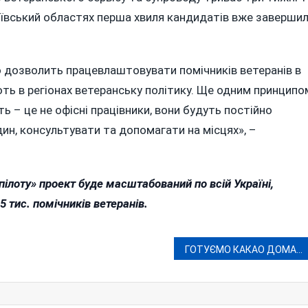
лаївський областях перша хвиля кандидатів вже заверши
о дозволить працевлаштовувати помічників ветеранів в
ують в регіонах ветеранську політику. Ще одним принципо
ть – це не офісні працівники, вони будуть постійно
дин, консультувати та допомагати на місцях», –
ілоту» проект буде масштабований по всій Україні,
5 тис. помічників ветеранів.
ГОТУЄМО КАКАО ДОМА: 5 РЕЦЕПТІВ