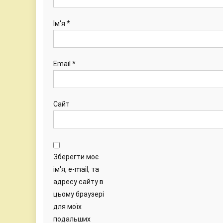
Ім'я
*
Email
*
Сайт
Зберегти моє
ім'я, e-mail, та
адресу сайту в
цьому браузері
для моїх
подальших