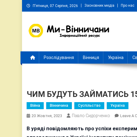
Skip
Засновник медіа
Про нас
П’ятниця, 07 Серпня, 2026
to
content
Ми Вінничани
Незалежний інформаційний портал Вінничини
Розслідування
Вінниця
Україна
Св
ЧИМ БУДУТЬ ЗАЙМАТИСЬ 15
Війна
Вінничина
Суспільство
Україна
Павло Сидорченко
20 Жовтня, 2023
Leave A
В уряді повідомляють про успіхи експерим