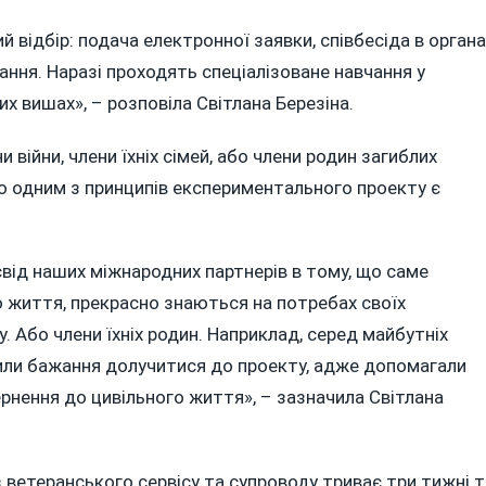
відбір: подача електронної заявки, співбесіда в органа
ння. Наразі проходять спеціалізоване навчання у
х вишах», – розповіла Світлана Березіна.
 війни, члени їхніх сімей, або члени родин загиблих
 що одним з принципів експериментального проекту є
свід наших міжнародних партнерів в тому, що саме
го життя, прекрасно знаються на потребах своїх
. Або члени їхніх родин. Наприклад, серед майбутніх
явили бажання долучитися до проекту, адже допомагали
рнення до цивільного життя», – зазначила Світлана
з ветеранського сервісу та супроводу триває три тижні т