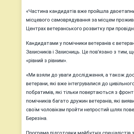
«Частина кандидатів вже пройшла двоетапний 
місцевого самоврядування за місцем прожива
Центрах ветеранського розвитку при провідни
Кандидатами у помічники ветеранів є ветерани
Захисників і Захисниць. Це пов’язано з тим,
«рівний з рівним».
«Ми взяли до уваги дослідження, а також до
ветерани, які вже інтегрувалися до цивільно
побратимів, які тільки повертаються з фронту
помічників багато дружин ветеранів, які ви
своїм чоловікам пройти непростий шлях пове
Березіна.
Програма підготовки майбутніх спеціалістів 