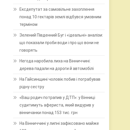
Ексдепутат за самовільне захоплення
понад 10 гектарів землі відбувся умовним
терміном
Зелений Південний Буг і «ідеальні» аналізи:
що показали проби води і про що вони не
говорять
Негода наробила лиха на Вінниччині:
дерева падали на дороги й автомобілі
На Гайсинщині чоловік побив і пограбував
рідну сестру
«Ваш родич потрапив у ДТП»: у Вінниці
судитимуть афериста, який видурив у
вінничанки понад 153 тис. грн
На Вінниччині у липні зафіксовано майже