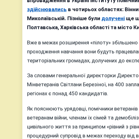
впровадження в Україні інституту помічни
здійснювались
в чотирьох областях: Вінни
Миколаївській. Пізніше були
долучені
ще ші
Полтавська, Харківська області та місто Ки
Вже в межах розширення «пілоту» збільшено з
проходження навчання вони будуть працевлашт
територіальних громадах, долучених до експ
За словами генеральної директорки Директор
Мінветеранів Світлани Березіної, на 400 зап
регіонах є понад 450 кандидатів.
Як пояснюють урядовці, помічники ветерані
ветеранам війни, членам їх сімей та демобілі
цивільного життя за принципом «рівний з рівн
процедурний супровід в межах переходу від в