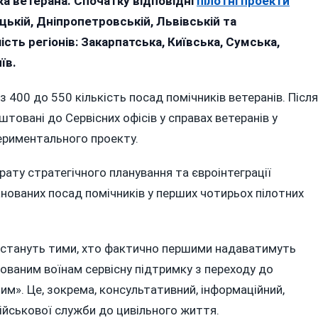
ка ветерана. Спочатку відповідні
пілотні проекти
15
цькій, Дніпропетровській, Львівській та
ТИСЯЧ
сть регіонів: Закарпатська, Київська, Сумська,
ПОМІЧНИКІВ
їв.
ВЕТЕРАНІВ?
 400 до 550 кількість посад помічників ветеранів. Після
овані до Сервісних офісів у справах ветеранів у
ериментального проекту.
ату стратегічного планування та євроінтеграції
ланованих посад помічників у перших чотирьох пілотних
в стануть тими, хто фактично першими надаватимуть
зованим воїнам сервісну підтримку з переходу до
им». Це, зокрема, консультативний, інформаційний,
ійськової служби до цивільного життя.