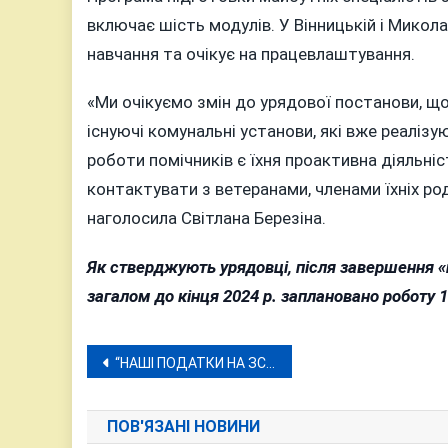
включає шість модулів. У Вінницькій і Мико
навчання та очікує на працевлаштування.
«Ми очікуємо змін до урядової постанови, щ
існуючі комунальні установи, які вже реаліз
роботи помічників є їхня проактивна діяльніс
контактувати з ветеранами, членами їхніх ро
наголосила Світлана Березіна.
Як стверджують урядовці, після завершення «п
загалом до кінця 2024 р. заплановано роботу 1
Навігація
“НАШІ ПОДАТКИ НА ЗСУ”, – ЗНОВУ СКАНДУВАЛИ ПІД МІСЬКРАДОЮ ВІННИЦІ
записів
ПОВ'ЯЗАНІ НОВИНИ