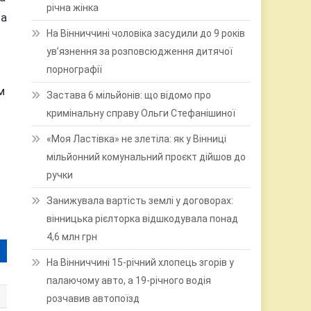
річна жінка
ла
На Вінниччині чоловіка засудили до 9 років
ув’язнення за розповсюдження дитячої
порнографії
м
Застава 6 мільйонів: що відомо про
кримінальну справу Ольги Стефанішиної
«Моя Ластівка» не злетіла: як у Вінниці
мільйонний комунальний проєкт дійшов до
ручки
Занижувала вартість землі у договорах:
вінницька рієлторка відшкодувала понад
4,6 млн грн
На Вінниччині 15-річний хлопець згорів у
палаючому авто, а 19-річного водія
розчавив автопоїзд