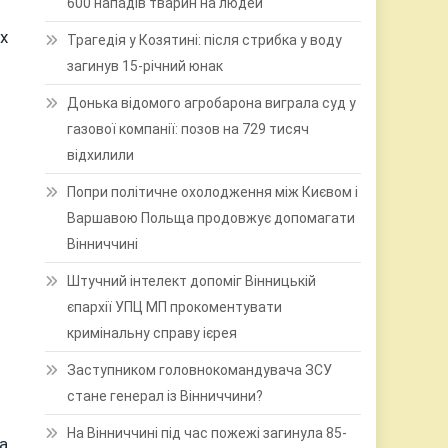
600 нападів тварин на людей
х
Трагедія у Козятині: після стрибка у воду
загинув 15-річний юнак
Донька відомого агробарона виграла суд у
газової компанії: позов на 729 тисяч
відхилили
Попри політичне охолодження між Києвом і
Варшавою Польща продовжує допомагати
Вінниччині
Штучний інтелект допоміг Вінницькій
єпархії УПЦ МП прокоментувати
кримінальну справу ієрея
Заступником головнокомандувача ЗСУ
стане генерал із Вінниччини?
На Вінниччині під час пожежі загинула 85-
а