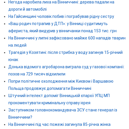
Негода наробила лиха на Вінниччині: дерева падали на
дороги й автомобілі
На Гайсинщині чоловік побив і пограбував рідну сестру
«Ваш родич потрапив у ДТП»: у Вінниці судитимуть
афериста, який видурив у вінничанки понад 153 тис. грн
На Вінниччині у липні зафіксовано майже 600 нападів тварин
на людей
Трагедія у Козятині: після стрибка у воду загинув 15-річний
юнак
Донька відомого агробарона виграла суд у газової компанії:
позов на 729 тисяч відхилили
Попри політичне охолодження між Києвом і Варшавою
Польща продовжує допомагати Вінниччині
Штучний інтелект допоміг Вінницькій єпархії УПЦ МП
прокоментувати кримінальну справу ієрея
Заступником головнокомандувача ЗСУ стане генерал із
Вінниччини?
На Вінниччині під час пожежі загинула 85-річна жінка