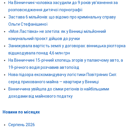
На Вінниччині чоловіка засудили до 9 років ув’язнення за
розповсюдження дитячої порнографії
Застава 6 мільйонів: що відомо про кримінальну справу
Ольги Стефанішиної
«Моя Ластівка» не злетіла: як у Вінниці мільйонний
комунальний проєкт дійшов до ручки
Занижувала вартість землі у договорах: вінницька рієлторка
відшкодувала понад 4,6 млн грн
На Вінниччині 15-річний хлопець згорів у палаючому авто, а
19-річного водія розчавив автопоїзд
Нова підозра екскомандувачу логістики Повітряних Сил:
серед прихованого майна — квартири у Вінниці
Вінниччина увійшла до сімки регіонів із найбільшими
доходами від майнового податку
Новини по місяцях
Серпень 2026