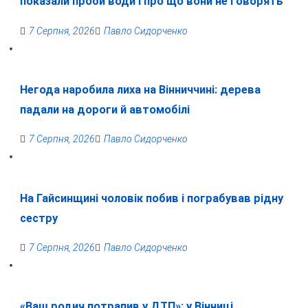
показали проби води і про що вони не говорять
7 Серпня, 2026
Павло Сидорченко
Негода наробила лиха на Вінниччині: дерева
падали на дороги й автомобілі
7 Серпня, 2026
Павло Сидорченко
На Гайсинщині чоловік побив і пограбував рідну
сестру
7 Серпня, 2026
Павло Сидорченко
«Ваш родич потрапив у ДТП»: у Вінниці