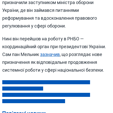
призначили заступником міністра оборони
України, де він займався питаннями
реформування та вдосконалення правового
регулювання у сфері оборони.
Нині він перейшов на роботу в РНБО —
координаційний орган при президентові України.
Сам пан Мельник
зазначив
, що розглядає нове
призначення як відповідальне продовження
системної роботи у сфері національної безпеки.
Чому у Вінницькому суді «розвалилася» резонансна
Навігація
«екскаваторна справа»
записів
Гройсман потрапив у скандал через кросівки, у яких
сфотографувався біля могил батьків