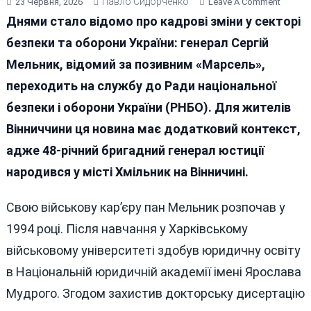
Павло Сидорченко
On
23 Червня, 2026
Leave A Comment
Генера
Днями стало відомо про кадрові зміни у секторі
«Марсе
безпеки та оборони України: генерал Сергій
Із
Мельник, відомий за позивним «Марсель»,
Віннич
Перей
переходить на службу до Ради національної
На
безпеки і оборони України (РНБО). Для жителів
Роботу
Вінниччини ця новина має додатковий контекст,
В
РНБО
адже 48-річний бригадний генерал юстиції
народився у місті Хмільник на Вінничині.
Свою військову кар’єру пан Мельник розпочав у
1994 році. Після навчання у Харківському
військовому університеті здобув юридичну освіту
в Національній юридичній академії імені Ярослава
Мудрого. Згодом захистив докторську дисертацію