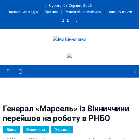
Skip
Субота, 08 Серпня, 2026
to
Засновник медіа
Про нас
Редакційна політика
Наші контакти
content
Ми Вінничани
Незалежний інформаційний портал Вінничини
Генерал «Марсель» із Вінниччини
перейшов на роботу в РНБО
Війна
Вінничина
Україна