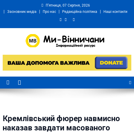
Skip
П’ятниця, 07 Серпня, 2026
to
Засновник медіа
Про нас
Редакційна політика
Наші контакти
content
Ми Вінничани
Незалежний інформаційний портал Вінничини
Кремлівський фюрер навмисно
наказав завдати масованого