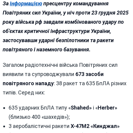
За
інформацією
пресцентру командування
Повітряних сил України, у ніч проти 23 грудня 2025
року війська рф завдали комбінованого удару по
об’єктах критичної інфраструктури України,
застосувавши ударні безпілотники та ракети
повітряного і наземного базування.
Загалом радіотехнічні війська Повітряних сил
виявили та супроводжували
673 засоби
повітряного нападу
: 38 ракет та 635 БпЛА різних
типів. Серед них:
635 ударних БпЛА типу «
Shahed»
і «
Herber»
(близько 400 «шахедів»);
3 аеробалістичні ракети
Х-47М2 «Кинджал»