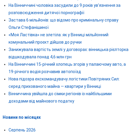
На Вінниччині чоловіка засудили до 9 років ув’язнення за
розповсюдження дитячої порнографії
Застава 6 мільйонів: що відомо про кримінальну справу
Ольги Стефанішиної
«Моя Ластівка» не злетіла: як у Вінниці мільйонний
комунальний проєкт дійшов до ручки
Занижувала вартість землі у договорах: вінницька рієлторка
відшкодувала понад 4,6 млн грн
На Вінниччині 15-річний хлопець згорів у палаючому авто, а
19-річного водія розчавив автопоїзд
Нова підозра екскомандувачу логістики Повітряних Сил:
серед прихованого майна — квартири у Вінниці
Вінниччина увійшла до сімки регіонів із найбільшими
доходами від майнового податку
Новини по місяцях
Серпень 2026