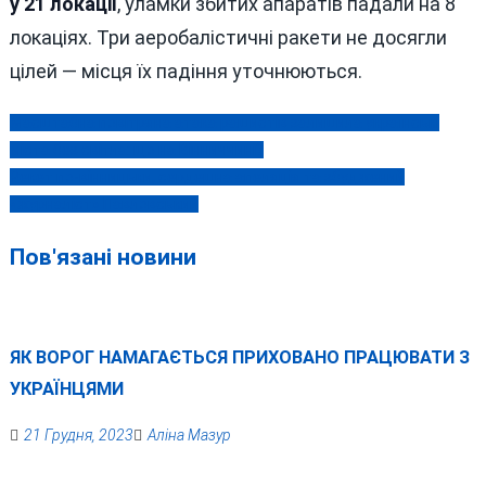
у 21 локації
, уламки збитих апаратів падали на 8
локаціях. Три аеробалістичні ракети не досягли
цілей — місця їх падіння уточнюються.
Масштабна повітряна атака рашистів залишила українські
Навігація
міста без світла: що на Вінниччині?
записів
Рекет по-вінницьки, сердешна апеляція та збуджений
«журналіст» Павловський
Пов'язані новини
ЯК ВОРОГ НАМАГАЄТЬСЯ ПРИХОВАНО ПРАЦЮВАТИ З
УКРАЇНЦЯМИ
21 Грудня, 2023
Аліна Мазур