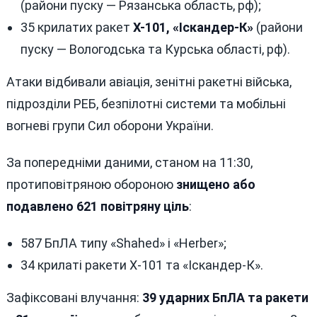
(райони пуску — Рязанська область, рф);
35 крилатих ракет
Х-101, «Іскандер-К»
(райони
пуску — Вологодська та Курська області, рф).
Атаки відбивали авіація, зенітні ракетні війська,
підрозділи РЕБ, безпілотні системи та мобільні
вогневі групи Сил оборони України.
За попередніми даними, станом на 11:30,
протиповітряною обороною
знищено або
подавлено 621 повітряну ціль
:
587 БпЛА типу «Shahed» і «Herber»;
34 крилаті ракети Х-101 та «Іскандер-К».
Зафіксовані влучання:
39 ударних БпЛА та ракети