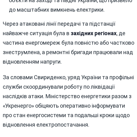
об’єкти на заході та півдні України, що призвело
до масштабних вимкнень електрики.
Через атаковані лінії передачі та підстанції
найважче ситуація була в
західних регіонах
, де
частина енергомереж була повністю або частково
знеструмлена, а ремонтні бригади працювали над
відновленням напруги.
За словами Свириденко, уряд України та профільні
служби скоординували роботу по ліквідації
наслідків атаки. Міністерство енергетики разом з
«Укренерго» обіцяють оперативно інформувати
про стан енергосистеми та подальші кроки щодо
відновлення електропостачання.