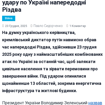
удару по Україні напередодні
Різдва
Війна
Павло Сидорченко
До
23 Грудня, 2025
1 Коментар
Кремлівськи
На думку українського керівництва,
Фюрер
кремлівський диктатор путін навмисно обрав
Навмисно
час напередодні Різдва, здійснивши 23 грудня
Наказав
Завдати
2025 року одну з наймасштабніших комбінованих
Масованого
атак по Україні за останній час, щоб залякати
Удару
цивільне населення та зірвати перемовини про
По
Україні
завершення війни. Під ударом опинилися
Напередодні
щонайменше 13 областей, зокрема енергетична
Різдва
інфраструктура та житлові будинки.
Президент України Володимир Зеленський
назвав