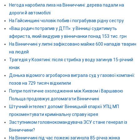
Негода наробила лиха на Вінниччині: дерева падали на
дороги й автомобілі
На Гайсинщині чоловік побив і пограбував рідну сестру
«Ваш родич потрапив у ДТП»: у Вінниці судитимуть
афериста, який видурив у вінничанки понад 153 тис. грн
На Вінниччині у липні зафіксовано майже 600 нападів тварин
на людей
Трагедія у Козятині: після стрибка у воду загинув 15-річний
юнак
Донька відомого агробарона виграла суд у газової компанії:
позов на 729 тисяч відхилили
Попри політичне охолодження між Києвом і Варшавою
Польща продовжує допомагати Вінниччині
Штучний інтелект допоміг Вінницькій єпархії УПЦ МП
прокоментувати кримінальну справу ієрея
Заступником головнокомандувача ЗСУ стане генерал із
Вінниччини?
На Вінниччині під час пожежі загинула 85-річна жінка