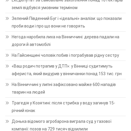
Ексдепутат за самовільне захоплення понад 10 гектарів
землі відбувся умовним терміном
Зелений Південний Буг і «ідеальні» аналізи: що показали
проби води і про що вони не говорять
Негода наробила лиха на Вінниччині: дерева падали на
дороги й автомобілі
На Гайсинщині чоловік побив і пограбував рідну сестру
«Ваш родич потрапив у ДТП»: у Вінниці судитимуть
афериста, який видурив у вінничанки понад 153 тис. грн
На Вінниччині у липні зафіксовано майже 600 нападів
тварин на людей
Трагедія у Козятині: після стрибка у воду загинув 15-
річний юнак
Донька відомого агробарона виграла суд у газової
компанії: позов на 729 тисяч відхилили