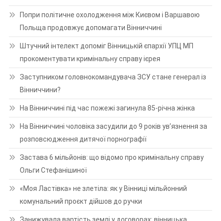
Попри політичне охолодження між Києвом і Варшавою
Польща продовжує допомагати Вінниччині
Штучний інтелект допоміг Вінницькій єпархії УПЦ МП
прокоментувати кримінальну справу ієрея
Заступником головнокомандувача ЗСУ стане генерал із
Вінниччини?
На Вінниччині під час пожежі загинула 85-річна жінка
На Вінниччині чоловіка засудили до 9 років ув’язнення за
розповсюдження дитячої порнографії
Застава 6 мільйонів: що відомо про кримінальну справу
Ольги Стефанішиної
«Моя Ластівка» не злетіла: як у Вінниці мільйонний
комунальний проєкт дійшов до ручки
Занижувала вартість землі у договорах: вінницька