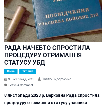
РАДА НАЧЕБТО СПРОСТИЛА
ПРОЦЕДУРУ ОТРИМАННЯ
СТАТУСУ УБД
Війна
Україна
Павло Сидорченко
9 Листопада, 2023
On
Leave A Comment
РАДА
8 листопада 2023 р. Верховна Рада спростила
НАЧЕБТО
СПРОСТИЛА
процедуру отримання статусу учасника