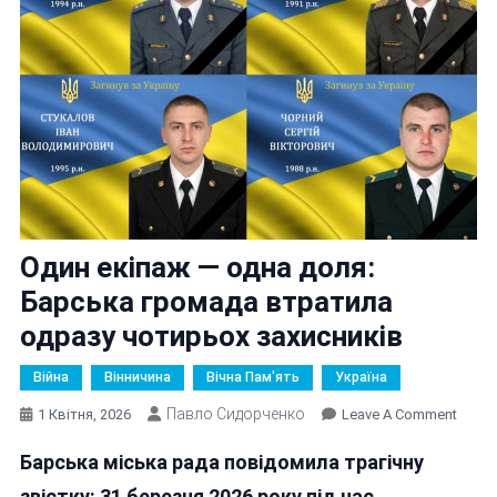
Один екіпаж — одна доля:
Барська громада втратила
одразу чотирьох захисників
Війна
Вінничина
Вічна Пам'ять
Україна
Павло Сидорченко
On
1 Квітня, 2026
Leave A Comment
Один
Барська міська рада повідомила трагічну
Екіпа
—
звістку: 31 березня 2026 року під час