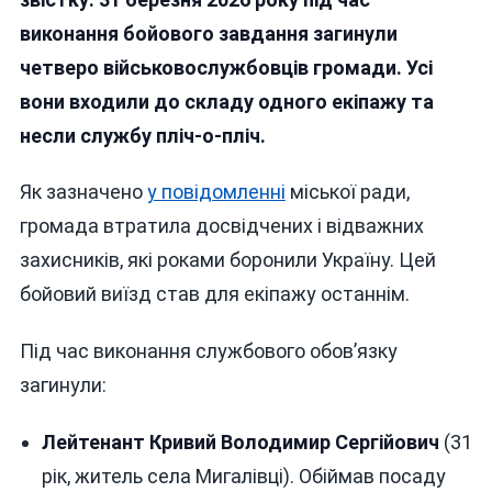
Одна
виконання бойового завдання загинули
Доля:
четверо військовослужбовців громади. Усі
Барсь
Гром
вони входили до складу одного екіпажу та
Втрат
несли службу пліч-о-пліч.
Одра
Чоти
Як зазначено
у повідомленні
міської ради,
Захис
громада втратила досвідчених і відважних
захисників, які роками боронили Україну. Цей
бойовий виїзд став для екіпажу останнім.
Під час виконання службового обов’язку
загинули:
Лейтенант Кривий Володимир Сергійович
(31
рік, житель села Мигалівці). Обіймав посаду