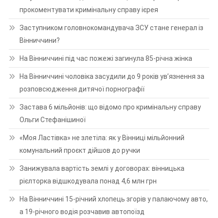
прокоментувати кримінальну справу ієрея
Заступником головнокомандувача ЗСУ стане генерал із
Вінниччини?
На Вінниччині під час пожежі загинула 85-річна жінка
На Вінниччині чоловіка засудили до 9 років ув’язнення за
розповсюдження дитячої порнографії
Застава 6 мільйонів: що відомо про кримінальну справу
Ольги Стефанішиної
«Моя Ластівка» не злетіла: як у Вінниці мільйонний
комунальний проєкт дійшов до ручки
Занижувала вартість землі у договорах: вінницька
рієлторка відшкодувала понад 4,6 млн грн
На Вінниччині 15-річний хлопець згорів у палаючому авто,
а 19-річного водія розчавив автопоїзд