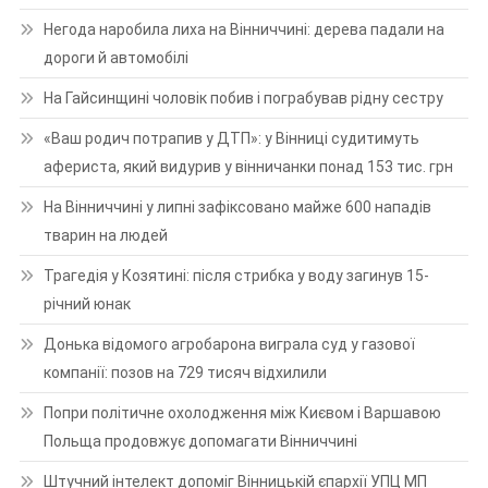
Негода наробила лиха на Вінниччині: дерева падали на
дороги й автомобілі
На Гайсинщині чоловік побив і пограбував рідну сестру
«Ваш родич потрапив у ДТП»: у Вінниці судитимуть
афериста, який видурив у вінничанки понад 153 тис. грн
На Вінниччині у липні зафіксовано майже 600 нападів
тварин на людей
Трагедія у Козятині: після стрибка у воду загинув 15-
річний юнак
Донька відомого агробарона виграла суд у газової
компанії: позов на 729 тисяч відхилили
Попри політичне охолодження між Києвом і Варшавою
Польща продовжує допомагати Вінниччині
Штучний інтелект допоміг Вінницькій єпархії УПЦ МП