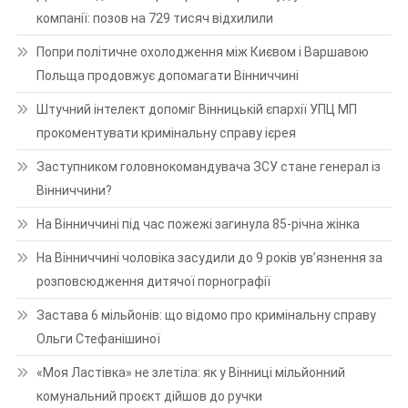
компанії: позов на 729 тисяч відхилили
Попри політичне охолодження між Києвом і Варшавою
Польща продовжує допомагати Вінниччині
Штучний інтелект допоміг Вінницькій єпархії УПЦ МП
прокоментувати кримінальну справу ієрея
Заступником головнокомандувача ЗСУ стане генерал із
Вінниччини?
На Вінниччині під час пожежі загинула 85-річна жінка
На Вінниччині чоловіка засудили до 9 років ув’язнення за
розповсюдження дитячої порнографії
Застава 6 мільйонів: що відомо про кримінальну справу
Ольги Стефанішиної
«Моя Ластівка» не злетіла: як у Вінниці мільйонний
комунальний проєкт дійшов до ручки