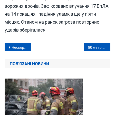
ворожих дронів. Зафіксовано влучання 17 БпЛА
на 14 локаціях і падіння уламків ще у п’яти
місцях. Станом на ранок загроза повторних
ударів зберігалася.
Навігація
Нескорений вінничанин: Іван Лавренюк знову на п’єдесталі
80 метрів від берега і без шансів: на Вінниччині з річки знову дістали потопельника
записів
ПОВ'ЯЗАНІ НОВИНИ