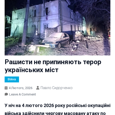
Рашисти не припиняють терор
українських міст
Війна
Павло Сидорченко
4 Лютого, 2026
On
Leave A Comment
Рашисти
У ніч на 4 лютого 2026 року російські окупаційні
Не
Припиняють
війська здійснили чергову масовану атаку по