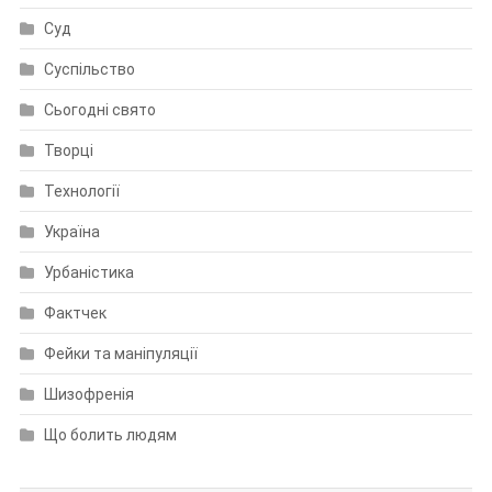
Суд
Суспільство
Сьогодні свято
Творці
Технології
Україна
Урбаністика
Фактчек
Фейки та маніпуляції
Шизофренія
Що болить людям