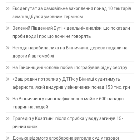
Ексдепутат за самовільне захоплення понад 10 гектарів
землі відбувся умовним терміном
Зелений Південний Буг і «ідеальні» аналізи: що показали
проби води і про що вони не говорять
Негода наробила лиха на Вінниччині: дерева падали на
дороги й автомобілі
На Гайсинщині чоловік побив і пограбував рідну сестру
«Ваш родич потрапив у ДТП»: у Вінниці судитимуть
афериста, який видурив у вінничанки понад 153 тис. грн
На Вінниччині у липні зафіксовано майже 600 нападів
тварин на людей
Трагедія у Козятині: після стрибка у воду загинув 15-
річний юнак
Донька відомого агробарона виграла суд у газової