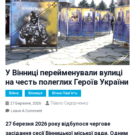
У Вінниці перейменували вулиці
на честь полеглих Героїв України
Війна
Вінниця
Вічна Пам'ять
Павло Сидорченко
27 Березня, 2026
On
Leave A Comment
У
27 березня 2026 року відбулося чергове
Вінниці
Перейменували
засідання сесії Вінницької міської ради. Одним