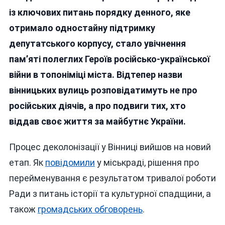
Вулиці
із ключових питань порядку денного, яке
На
отримало одностайну підтримку
Честь
Полеглих
депутатського корпусу, стало увічнення
Героїв
пам’яті полеглих Героїв російсько-української
України
війни в топоніміці міста. Відтепер назви
вінницьких вулиць розповідатимуть не про
російських діячів, а про подвиги тих, хто
віддав своє життя за майбутнє України.
Процес деколонізації у Вінниці вийшов на новий
етап. Як
повідомили
у міськраді, рішення про
перейменування є результатом тривалої роботи
Ради з питань історії та культурної спадщини, а
також
громадських обговорень
.