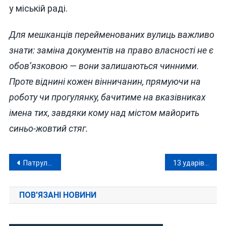
у міській раді.
Для мешканців перейменованих вулиць важливо
знати: заміна документів на право власності не є
обов’язковою — вони залишаються чинними.
Проте віднині кожен вінничанин, прямуючи на
роботу чи прогулянку, бачитиме на вказівниках
імена тих, завдяки кому над містом майорить
синьо-жовтий стяг.
Навігація
Патрульні поліцейські показали перші хвилини після «прильотів» дронів по Вінниці: відео з бодікамер
13 ударів ножем: за вбивство падчерки на Гайсинщині чоловік проведе 9 років за ґратами
записів
ПОВ'ЯЗАНІ НОВИНИ