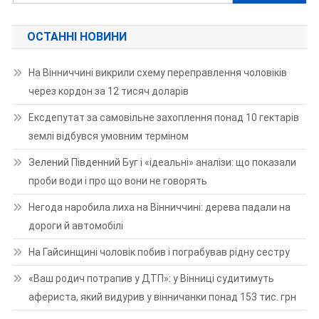
ОСТАННІ НОВИНИ
На Вінниччині викрили схему переправлення чоловіків
через кордон за 12 тисяч доларів
Ексдепутат за самовільне захоплення понад 10 гектарів
землі відбувся умовним терміном
Зелений Південний Буг і «ідеальні» аналізи: що показали
проби води і про що вони не говорять
Негода наробила лиха на Вінниччині: дерева падали на
дороги й автомобілі
На Гайсинщині чоловік побив і пограбував рідну сестру
«Ваш родич потрапив у ДТП»: у Вінниці судитимуть
афериста, який видурив у вінничанки понад 153 тис. грн