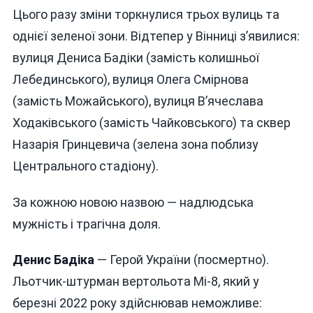
Цього разу зміни торкнулися трьох вулиць та
однієї зеленої зони. Відтепер у Вінниці з’явилися:
вулиця Дениса Бадіки (замість колишньої
Лебединського), вулиця Олега Смірнова
(замість Можайського), вулиця В’ячеслава
Ходаківського (замість Чайковського) та сквер
Назарія Гринцевича (зелена зона поблизу
Центрального стадіону).
За кожною новою назвою — надлюдська
мужність і трагічна доля.
Денис Бадіка
— Герой України (посмертно).
Льотчик-штурман вертольота Мі-8, який у
березні 2022 року здійснював неможливе: