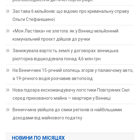
Застава 6 мільйонів: що відомо про кримінальну справу
Ольги Стефанішиної
«Моя Ластівка» не злетіла: як у Вінниці мільйонний
комунальний проєкт дійшов до ручки
Занижувала вартість землі у договорах: вінницька
рієлторка відшкодувала понад 4,6 млн грн
На Вінниччині 15-річний хлопець згорів у палаючому авто,
а 19-річного водія розчавив автопоїзд
Нова підозра екскомандувачу логістики Повітряних Сил:
серед прихованого майна — квартири у Вінниці
Вінниччина увійшла до сімки регіонів із найбільшими
доходами від майнового податку
НОВИНИ ПО МІСЯЦЯХ