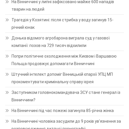
На Вінниччині у липні зафіксовано майже 600 нападів
тварин на людей
Трагедія у Козятині: після стрибка у воду загинув 15-
річний юнак
Донька відомого агробарона виграла суд у газової
компанії: позов на 729 тисяч відхилили
Попри політичне охолодження між Києвом і Варшавою
Польща продовжує допомагати Вінниччині
Штучний інтелект допоміг Вінницькій єпархії УПЦ МП
прокоментувати кримінальну справу ієрея
Заступником головнокомандувача ЗСУ стане генерал із
Вінниччини?
На Вінниччині під час пожежі загинула 85-річна жінка
На Вінниччині чоловіка засудили до 9 років ув’язнення за
розповсюдження дитячої порнографії