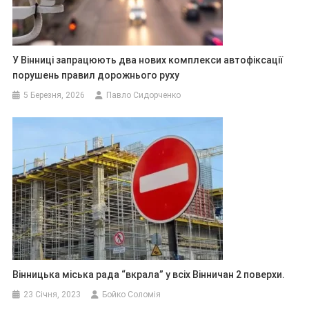
У Вінниці запрацюють два нових комплекси автофіксації
порушень правил дорожнього руху
5 Березня, 2026
Павло Сидорченко
Вінницька міська рада “вкрала” у всіх Вінничан 2 поверхи.
23 Січня, 2023
Бойко Соломія