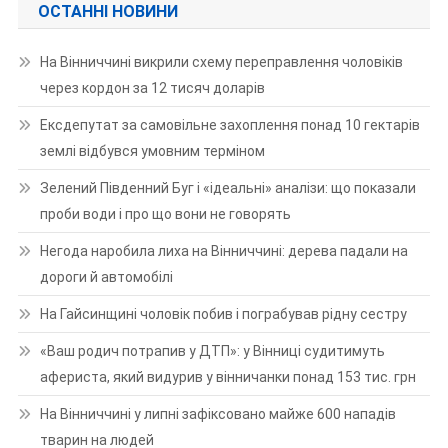
ОСТАННІ НОВИНИ
На Вінниччині викрили схему переправлення чоловіків
через кордон за 12 тисяч доларів
Ексдепутат за самовільне захоплення понад 10 гектарів
землі відбувся умовним терміном
Зелений Південний Буг і «ідеальні» аналізи: що показали
проби води і про що вони не говорять
Негода наробила лиха на Вінниччині: дерева падали на
дороги й автомобілі
На Гайсинщині чоловік побив і пограбував рідну сестру
«Ваш родич потрапив у ДТП»: у Вінниці судитимуть
афериста, який видурив у вінничанки понад 153 тис. грн
На Вінниччині у липні зафіксовано майже 600 нападів
тварин на людей