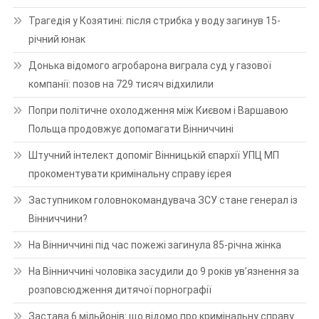
Трагедія у Козятині: після стрибка у воду загинув 15-
річний юнак
Донька відомого агробарона виграла суд у газової
компанії: позов на 729 тисяч відхилили
Попри політичне охолодження між Києвом і Варшавою
Польща продовжує допомагати Вінниччині
Штучний інтелект допоміг Вінницькій єпархії УПЦ МП
прокоментувати кримінальну справу ієрея
Заступником головнокомандувача ЗСУ стане генерал із
Вінниччини?
На Вінниччині під час пожежі загинула 85-річна жінка
На Вінниччині чоловіка засудили до 9 років ув’язнення за
розповсюдження дитячої порнографії
Застава 6 мільйонів: що відомо про кримінальну справу