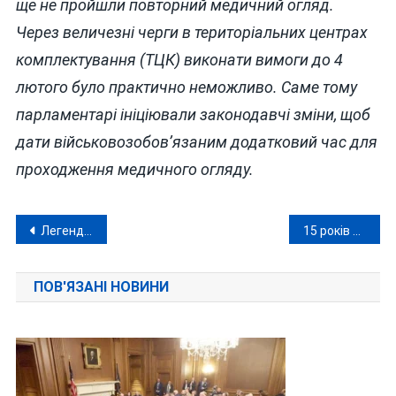
ще не пройшли повторний медичний огляд.
Через величезні черги в територіальних центрах
комплектування (ТЦК) виконати вимоги до 4
лютого було практично неможливо. Саме тому
парламентарі ініціювали законодавчі зміни, щоб
дати військовозобов’язаним додатковий час для
проходження медичного огляду.
Навігація
Легендарний лікар Андрій Верба очолив новостворену Університетську лікарню Вінницького медвишу
15 років ув’язнення для Праотцева: Вінницький суд заочно засудив чергового військового зрадника
записів
ПОВ'ЯЗАНІ НОВИНИ