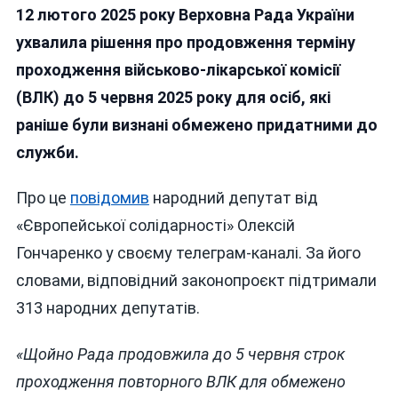
12 лютого 2025 року Верховна Рада України
Рада
Продовжила
ухвалила рішення про продовження терміну
Строк
проходження військово-лікарської комісії
Проходження
(ВЛК) до 5 червня 2025 року для осіб, які
ВЛК
Для
раніше були визнані обмежено придатними до
Обмежено
служби.
Придатних
До
Про це
повідомив
народний депутат від
5
Червня
«Європейської солідарності» Олексій
2025
Гончаренко у своєму телеграм-каналі. За його
Року
словами, відповідний законопроєкт підтримали
313 народних депутатів.
«Щойно Рада продовжила до 5 червня строк
проходження повторного ВЛК для обмежено