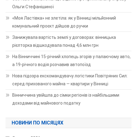
Ольги Стефанішиної
«Моя Ластівка» не злетіла: як у Вінниці мільйонний
комунальний проєкт дійшов до ручки
Занижувала вартість землі у договорах: вінницька
рієлторка відшкодувала понад 4,6 млн грн
На Вінниччині 15-річний хлопець згорів у палаючому авто,
а 19-річного водія розчавив автопоїзд
Нова підозра екскомандувачу логістики Повітряних Сил:
серед прихованого майна — квартири у Вінниці
Вінниччина увійшла до сімки регіонів із найбільшими
доходами від майнового податку
НОВИНИ ПО МІСЯЦЯХ