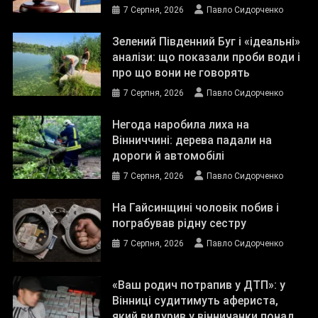
7 Серпня, 2026
Павло Сидорченко
Зелений Південний Буг і «ідеальні»
аналізи: що показали проби води і
про що вони не говорять
7 Серпня, 2026
Павло Сидорченко
Негода наробила лиха на
Вінниччині: дерева падали на
дороги й автомобілі
7 Серпня, 2026
Павло Сидорченко
На Гайсинщині чоловік побив і
пограбував рідну сестру
7 Серпня, 2026
Павло Сидорченко
«Ваш родич потрапив у ДТП»: у
Вінниці судитимуть афериста,
який видурив у вінничанки понад