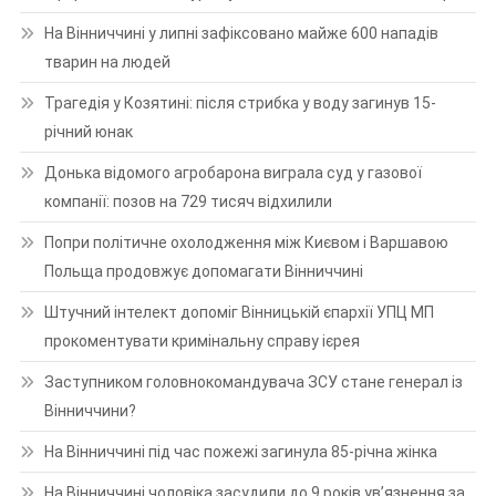
На Вінниччині у липні зафіксовано майже 600 нападів
тварин на людей
Трагедія у Козятині: після стрибка у воду загинув 15-
річний юнак
Донька відомого агробарона виграла суд у газової
компанії: позов на 729 тисяч відхилили
Попри політичне охолодження між Києвом і Варшавою
Польща продовжує допомагати Вінниччині
Штучний інтелект допоміг Вінницькій єпархії УПЦ МП
прокоментувати кримінальну справу ієрея
Заступником головнокомандувача ЗСУ стане генерал із
Вінниччини?
На Вінниччині під час пожежі загинула 85-річна жінка
На Вінниччині чоловіка засудили до 9 років ув’язнення за