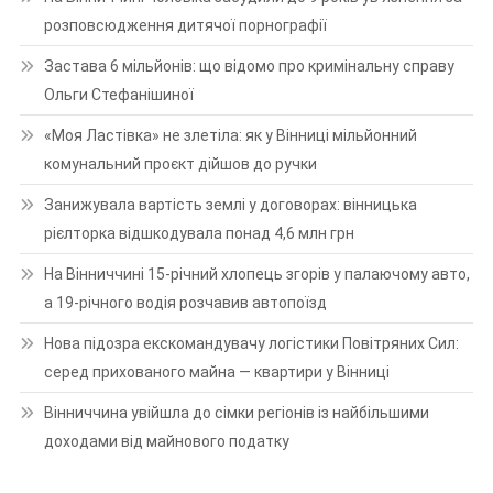
розповсюдження дитячої порнографії
Застава 6 мільйонів: що відомо про кримінальну справу
Ольги Стефанішиної
«Моя Ластівка» не злетіла: як у Вінниці мільйонний
комунальний проєкт дійшов до ручки
Занижувала вартість землі у договорах: вінницька
рієлторка відшкодувала понад 4,6 млн грн
На Вінниччині 15-річний хлопець згорів у палаючому авто,
а 19-річного водія розчавив автопоїзд
Нова підозра екскомандувачу логістики Повітряних Сил:
серед прихованого майна — квартири у Вінниці
Вінниччина увійшла до сімки регіонів із найбільшими
доходами від майнового податку