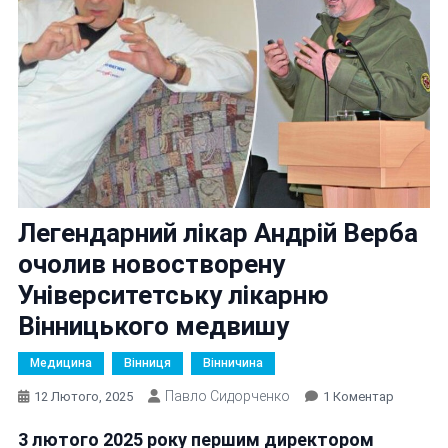
Легендарний лікар Андрій Верба
очолив новостворену
Університетську лікарню
Вінницького медвишу
Медицина
Вінниця
Вінничина
Павло Сидорченко
До
12 Лютого, 2025
1 Коментар
Легенда
3 лютого 2025 року першим директором
Лікар