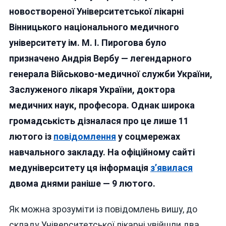
Андрій
новоствореної Університетської лікарні
Верба
Вінницького національного медичного
Очолив
університету ім. М. І. Пирогова було
Новоств
Універси
призначено Андрія Вербу — легендарного
Лікарню
генерала Військово-медичної служби України,
Вінницьк
Заслуженого лікаря України, доктора
Медвиш
медичних наук, професора. Однак широка
громадськість дізналася про це лише 11
лютого із
повідомлення
у соцмережах
навчального закладу. На офіційному сайті
медуніверситету ця інформація
з’явилася
двома днями раніше — 9 лютого.
Як можна зрозуміти із повідомлень вишу, до
складу Університетської лікарні увійшли два