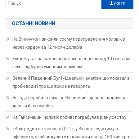
Пошук:
ОСТАННІ НОВИНИ
На Вінниччині викрили схему переправлення чоловіків
через кордон за 12 тисяч доларів
Ексдепутат за самовільне захоплення понад 10 гектарів
землі відбувся умовним терміном
Зелений Південний Буг і «ідеальні» аналізи: що показали
проби води і про що вони не говорять
Негода наробила лиха на Вінниччині: дерева падали на
дороги й автомобілі
На Гайсинщині чоловік побив і пограбував рідну сестру
«Ваш родич потрапив у ДТП»: у Вінниці судитимуть
афериста, який видурив у вінничанки понад 153 тис. грн