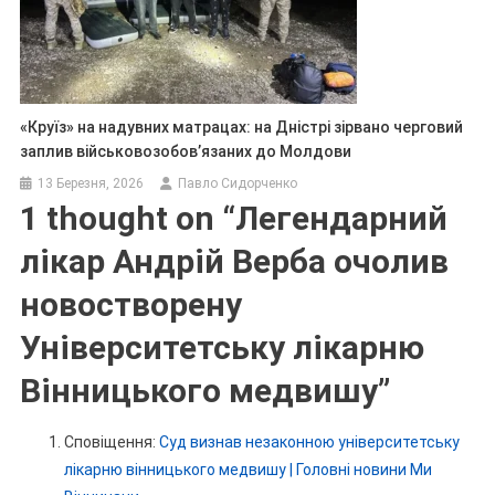
«Круїз» на надувних матрацах: на Дністрі зірвано черговий
заплив військовозобов’язаних до Молдови
13 Березня, 2026
Павло Сидорченко
1 thought on “
Легендарний
лікар Андрій Верба очолив
новостворену
Університетську лікарню
Вінницького медвишу
”
Сповіщення:
Суд визнав незаконною університетську
лікарню вінницького медвишу | Головні новини Ми