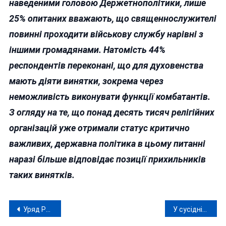
наведеними головою Держетнополітики, лише
25% опитаних вважають, що священнослужителі
повинні проходити військову службу нарівні з
іншими громадянами. Натомість 44%
респондентів переконані, що для духовенства
мають діяти винятки, зокрема через
неможливість виконувати функції комбатантів.
З огляду на те, що понад десять тисяч релігійних
організацій уже отримали статус критично
важливих, державна політика в цьому питанні
наразі більше відповідає позиції прихильників
таких винятків.
Навігація
Уряд Румунії очолив уродженець Одещини
У сусідній з Вінниччиною області 17-річну дівчину підозрюють в отруєнні військового на замовлення з рф