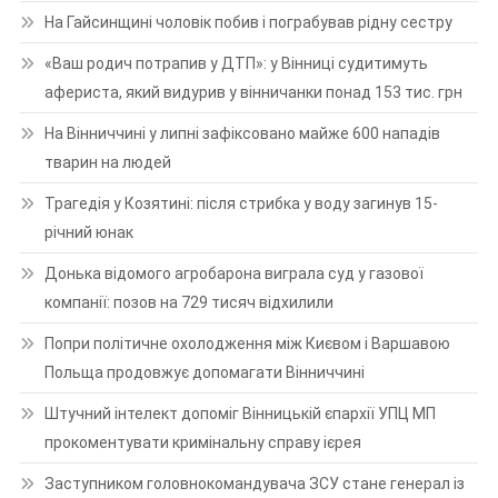
На Гайсинщині чоловік побив і пограбував рідну сестру
«Ваш родич потрапив у ДТП»: у Вінниці судитимуть
афериста, який видурив у вінничанки понад 153 тис. грн
На Вінниччині у липні зафіксовано майже 600 нападів
тварин на людей
Трагедія у Козятині: після стрибка у воду загинув 15-
річний юнак
Донька відомого агробарона виграла суд у газової
компанії: позов на 729 тисяч відхилили
Попри політичне охолодження між Києвом і Варшавою
Польща продовжує допомагати Вінниччині
Штучний інтелект допоміг Вінницькій єпархії УПЦ МП
прокоментувати кримінальну справу ієрея
Заступником головнокомандувача ЗСУ стане генерал із