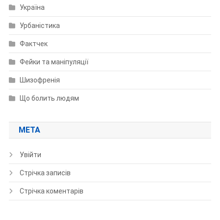
Україна
Урбаністика
Фактчек
Фейки та маніпуляції
Шизофренія
Що болить людям
МЕТА
Увійти
Стрічка записів
Стрічка коментарів