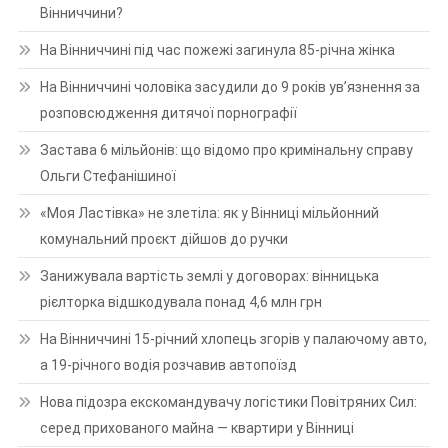
Вінниччини?
На Вінниччині під час пожежі загинула 85-річна жінка
На Вінниччині чоловіка засудили до 9 років ув’язнення за
розповсюдження дитячої порнографії
Застава 6 мільйонів: що відомо про кримінальну справу
Ольги Стефанішиної
«Моя Ластівка» не злетіла: як у Вінниці мільйонний
комунальний проєкт дійшов до ручки
Занижувала вартість землі у договорах: вінницька
рієлторка відшкодувала понад 4,6 млн грн
На Вінниччині 15-річний хлопець згорів у палаючому авто,
а 19-річного водія розчавив автопоїзд
Нова підозра екскомандувачу логістики Повітряних Сил:
серед прихованого майна — квартири у Вінниці