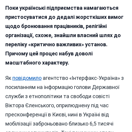
Попи
Поки українські підприємства намагаються
Під
Бронею:
пристосуватися до дедалі жорсткіших вимог
В
щодо бронювання працівників, релігійні
Україні
організації, схоже, знайшли власний шлях до
До
Критичної
переліку «критично важливих» установ.
Інфраструктури
Причому цей процес набув доволі
Віднесено
масштабного характеру.
Третину
Релігійних
Організацій
Як
повідомило
агентство «Інтерфакс-Україна» з
посиланням на інформацію голови Державної
служби з етнополітики та свободи совісті
Віктора Єленського, оприлюднену під час
пресконференції в Києві, нині в Україні від
мобілізації заброньовано близько 6,5 тисячі