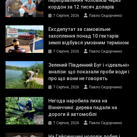
переправлення чоловіків через
кордон за 12 тисяч доларів
7 Серпня, 2026
Павло Сидорченко
Ексдепутат за самовільне
захоплення понад 10 гектарів
землі відбувся умовним терміном
7 Серпня, 2026
Павло Сидорченко
Зелений Південний Буг і «ідеальні»
аналізи: що показали проби води і
про що вони не говорять
7 Серпня, 2026
Павло Сидорченко
Негода наробила лиха на
Вінниччині: дерева падали на
дороги й автомобілі
7 Серпня, 2026
Павло Сидорченко
На Гайсинщині чоловік побив і