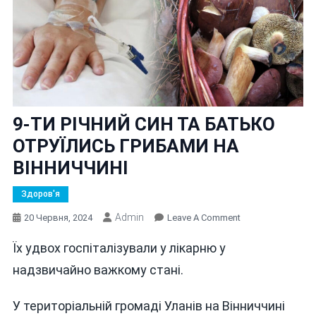
9-ТИ РІЧНИЙ СИН ТА БАТЬКО
ОТРУЇЛИСЬ ГРИБАМИ НА
ВІННИЧЧИНІ
Здоров'я
Admin
On
20 Червня, 2024
Leave A Comment
9-
Їх удвох госпіталізували у лікарню у
ТИ
РІЧНИЙ
надзвичайно важкому стані.
СИН
ТА
У територіальній громаді Уланів на Вінниччині
БАТЬКО