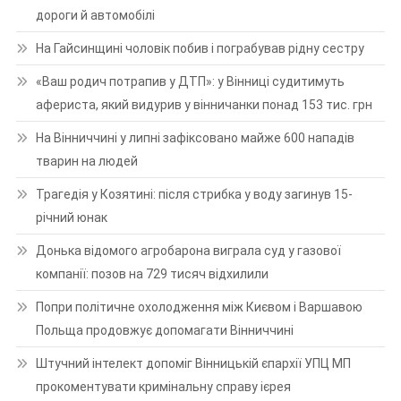
дороги й автомобілі
На Гайсинщині чоловік побив і пограбував рідну сестру
«Ваш родич потрапив у ДТП»: у Вінниці судитимуть
афериста, який видурив у вінничанки понад 153 тис. грн
На Вінниччині у липні зафіксовано майже 600 нападів
тварин на людей
Трагедія у Козятині: після стрибка у воду загинув 15-
річний юнак
Донька відомого агробарона виграла суд у газової
компанії: позов на 729 тисяч відхилили
Попри політичне охолодження між Києвом і Варшавою
Польща продовжує допомагати Вінниччині
Штучний інтелект допоміг Вінницькій єпархії УПЦ МП
прокоментувати кримінальну справу ієрея