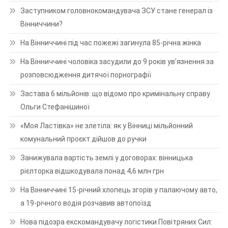
Заступником головнокомандувача ЗСУ стане генерал із
Вінниччини?
На Вінниччині під час пожежі загинула 85-річна жінка
На Вінниччині чоловіка засудили до 9 років ув’язнення за
розповсюдження дитячої порнографії
Застава 6 мільйонів: що відомо про кримінальну справу
Ольги Стефанішиної
«Моя Ластівка» не злетіла: як у Вінниці мільйонний
комунальний проєкт дійшов до ручки
Занижувала вартість землі у договорах: вінницька
рієлторка відшкодувала понад 4,6 млн грн
На Вінниччині 15-річний хлопець згорів у палаючому авто,
а 19-річного водія розчавив автопоїзд
Нова підозра екскомандувачу логістики Повітряних Сил: