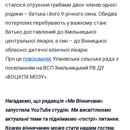
сталося отруєння грибами двох членів однієї
ОТРУЇЛИСЬ
ГРИБАМИ
родини – батька і його 9-річного сина. Обидва
НА
потерпілих перебувають у важкому стані:
ВІННИЧЧИНІ
батько доставлений до Хмільницької
центральної лікарні, а син – до Вінницької
обласної дитячої клінічної лікарні.
Про це
повідомляє
Уланівська сільська рада з
посиланням на ВСП Хмільницький РВ ДУ
«ВОЦКПХ МОЗУ».
Нагадаємо, що редакція «Ми Вінничани»
запустила YouTube студію. Ми висвітлюємо
актуальні теми та піднімаємо «гострі» питання.
Кожен вінничанин може стати нашим гостем.