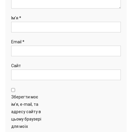
Ім'я
*
Email
*
Сайт
Зберегти моє
ім'я, e-mail, та
адресу сайту в
цьому браузері
для моїх