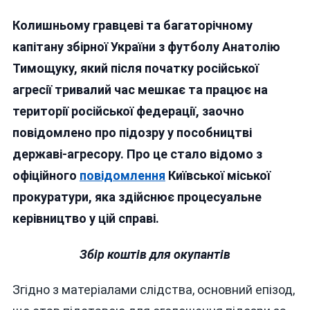
Екс-
Колишньому гравцеві та багаторічному
Капітану
Збірної
капітану збірної України з футболу Анатолію
України
Тимощуку, який після початку російської
З
агресії тривалий час мешкає та працює на
Футболу
Тимощуку
території російської федерації, заочно
Повідомлено
повідомлено про підозру у пособництві
Про
державі-агресору. Про це стало відомо з
Підозру
За
офіційного
повідомлення
Київської міської
Збір
прокуратури, яка здійснює процесуальне
Грошей
керівництво у цій справі.
Для
Путінської
Армії
Збір коштів для окупантів
Згідно з матеріалами слідства, основний епізод,