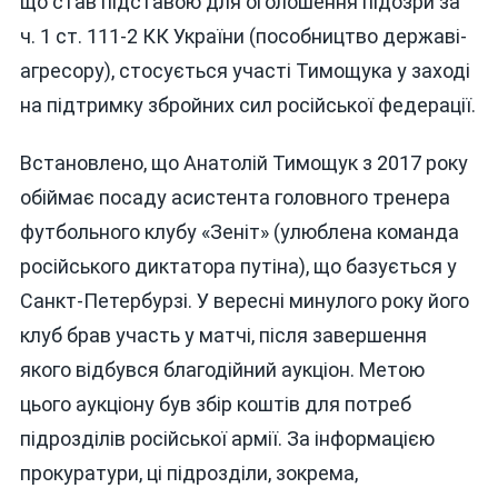
що став підставою для оголошення підозри за
ч. 1 ст. 111-2 КК України (пособництво державі-
агресору), стосується участі Тимощука у заході
на підтримку збройних сил російської федерації.
Встановлено, що Анатолій Тимощук з 2017 року
обіймає посаду асистента головного тренера
футбольного клубу «Зеніт» (улюблена команда
російського диктатора путіна), що базується у
Санкт-Петербурзі. У вересні минулого року його
клуб брав участь у матчі, після завершення
якого відбувся благодійний аукціон. Метою
цього аукціону був збір коштів для потреб
підрозділів російської армії. За інформацією
прокуратури, ці підрозділи, зокрема,