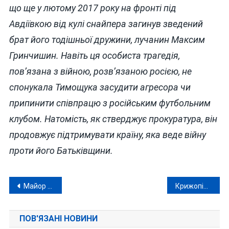
що ще у лютому 2017 року на фронті під
Авдіївкою від кулі снайпера загинув зведений
брат його тодішньої дружини, лучанин Максим
Гринчишин. Навіть ця особиста трагедія,
пов’язана з війною, розв’язаною росією, не
спонукала Тимощука засудити агресора чи
припинити співпрацю з російським футбольним
клубом. Натомість, як стверджує прокуратура, він
продовжує підтримувати країну, яка веде війну
проти його Батьківщини.
Навігація
Майор Пашков— новий заступник командира у 120-й вінницькій бригаді ТрО
Крижопільський суд не дав Порошенкові переписати майно на дружину
записів
ПОВ'ЯЗАНІ НОВИНИ