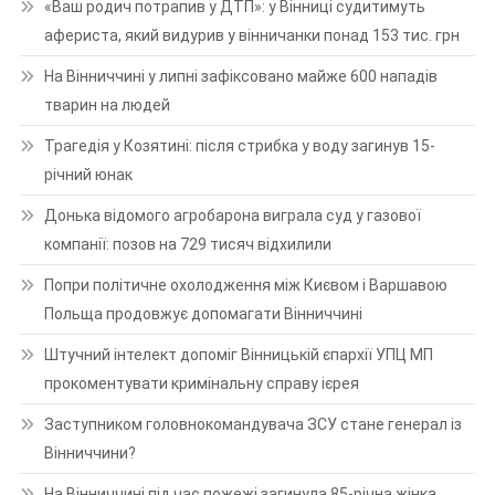
«Ваш родич потрапив у ДТП»: у Вінниці судитимуть
афериста, який видурив у вінничанки понад 153 тис. грн
На Вінниччині у липні зафіксовано майже 600 нападів
тварин на людей
Трагедія у Козятині: після стрибка у воду загинув 15-
річний юнак
Донька відомого агробарона виграла суд у газової
компанії: позов на 729 тисяч відхилили
Попри політичне охолодження між Києвом і Варшавою
Польща продовжує допомагати Вінниччині
Штучний інтелект допоміг Вінницькій єпархії УПЦ МП
прокоментувати кримінальну справу ієрея
Заступником головнокомандувача ЗСУ стане генерал із
Вінниччини?
На Вінниччині під час пожежі загинула 85-річна жінка