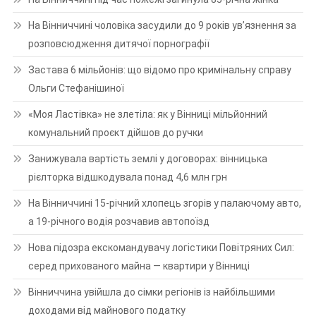
На Вінниччині чоловіка засудили до 9 років ув’язнення за
розповсюдження дитячої порнографії
Застава 6 мільйонів: що відомо про кримінальну справу
Ольги Стефанішиної
«Моя Ластівка» не злетіла: як у Вінниці мільйонний
комунальний проєкт дійшов до ручки
Занижувала вартість землі у договорах: вінницька
рієлторка відшкодувала понад 4,6 млн грн
На Вінниччині 15-річний хлопець згорів у палаючому авто,
а 19-річного водія розчавив автопоїзд
Нова підозра екскомандувачу логістики Повітряних Сил:
серед прихованого майна — квартири у Вінниці
Вінниччина увійшла до сімки регіонів із найбільшими
доходами від майнового податку