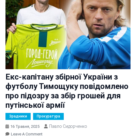
Екс-капітану збірної України з
футболу Тимощуку повідомлено
про підозру за збір грошей для
путінської армії
Зрадники
Прокуратура
Павло Сидорченко
16 Травня, 2025
On
Leave A Comment