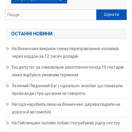
Пошук:
ОСТАННІ НОВИНИ
На Вінниччині викрили схему переправлення чоловіків
через кордон за 12 тисяч доларів
Ексдепутат за самовільне захоплення понад 10 гектарів
землі відбувся умовним терміном
Зелений Південний Буг і «ідеальні» аналізи: що показали
проби води і про що вони не говорять
Негода наробила лиха на Вінниччині: дерева падали на
дороги й автомобілі
На Гайсинщині чоловік побив і пограбував рідну сестру