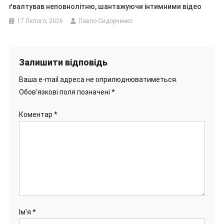
ґвалтував неповнолітню, шантажуючи інтимними відео
17 Лютого, 2026
Павло Сидорченко
Залишити відповідь
Ваша e-mail адреса не оприлюднюватиметься.
Обов’язкові поля позначені
*
Коментар
*
Ім'я
*