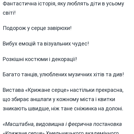
Фантастична історія, яку люблять діти в усьому
світі!
Подорож у серце завірюхи!
Вибух емоцій та візуальних чудес!
Розкішні костюми і декорації!
Багато танців, улюблених музичних хітів та див!
Вистава «Крижане серце» настільки прекрасна,
що збирає аншлаги у кожному міста і квитки
зникають швидше, ніж тане сніжинка на долоні.
«Масштабна, видовищна і феєрична постановка
«Крижане серце» Хмельницького академічного