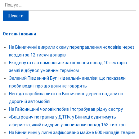
Пошук:
Останні новини
На Вінниччині викрили схему переправлення чоловіків через
кордон за 12 тисяч доларів
Ексдепутат за самовільне захоплення понад 10 гектарів
землі відбувся умовним терміном
Зелений Південний Буг і «ідеальні» аналізи: що показали
проби води і про що вони не говорять
Негода наробила лиха на Вінниччині: дерева падали на
дороги й автомобілі
На Гайсинщині чоловік побив і пограбував рідну сестру
«Ваш родич потрапив у ДТП»: у Вінниці судитимуть
афериста, який видурив у вінничанки понад 153 тис. грн
На Вінниччині у липні зафіксовано майже 600 нападів тварин