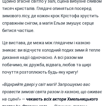
Щойно згасне світло у залі, сцена вибухне сяйвом
тисяч кристалів. Глядачі опиняться посеред
зимового лісу, де кожен крок Крістофа хрустить
справжнім снігом, а магія Ельзи змушує серце
битися частіше.
Це вистава, де межа між глядачем і казкою
зникає: ви відчуєте холодний подих зими й тепле
дихання надії одночасно. А всі разом ми
побачимо, як дружба, відвага, любов та щирі
почуття розтоплюють будь-яку кригу!
«Відкрийте двері у світ магії! Запрошуємо вас
провести зимові свята разом із казкою, що оживає
на сцені!» —
чекають всіх актори Хмельницького