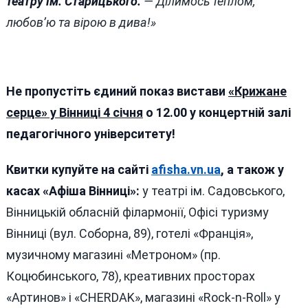
театру ім. Старицького.
— Ділимось теплом,
любов’ю та вірою в дива!»
Не пропустіть єдиний показ вистави
«Крижане
серце» у Вінниці 4 січня
о 12.00 у концертній залі
педагогічного університету!
Квитки купуйте на сайті
afisha.vn.ua
, а також у
касах «Афіша Вінниці»:
у театрі ім. Садовського,
Вінницькій обласній філармонії, Офісі туризму
Вінниці (вул. Соборна, 89), готелі «Франція»,
музичному магазині «Метроном» (пр.
Коцюбинського, 78), креативних просторах
«Артинов» і «CHERDAK», магазині «Rock-n-Roll» у