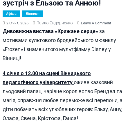
зустріч з Ельзою та Анною!
Афіша
Вінниця
Павло Сидорченко
On
2 Січня, 2026
Leave A Comment
«Крижане
Дивовижна вистава «Крижане серце»
за
Серце»
мотивами культового бродвейського мюзиклу
4
«Frozen» і знаменитого мультфільму Disney у
Січня
У
Вінниці!
Вінниці:
Дітей
4 січня о 12.00 на сцені Вінницького
Чекає
педагогічного університету
оживе казковий
Казкова
Феєрія
льодовий палац, чарівне королівство Ерендел та
І
магія, справжня любов переможе всі перепони, а
Зустріч
діти побачать всіх улюблених героїв: Ельзу, Анну,
З
Ельзою
Олафа, Свена, Крістофа, Ганса!
Та
Анною!