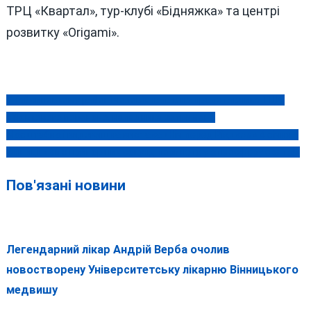
ТРЦ «Квартал», тур-клубі «Бідняжка» та центрі
розвитку «Origami».
У Гайсинському районі чоловік напав на представника ТЦК:
Навігація
військового поранено, нападника затримано
записів
Масштабна і видовищна вистава «Ніч перед Різдвом» 4 січня у
Вінниці: «Ви з найперших секунд поринете у атмосферу свята!»
Пов'язані новини
Легендарний лікар Андрій Верба очолив
новостворену Університетську лікарню Вінницького
медвишу