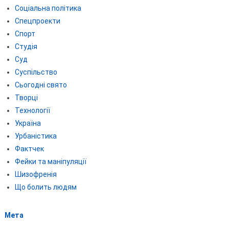
Соціальна політика
Спецпроекти
Спорт
Студія
Суд
Суспільство
Сьогодні свято
Творці
Технології
Україна
Урбаністика
Фактчек
Фейки та маніпуляції
Шизофренія
Що болить людям
Мета