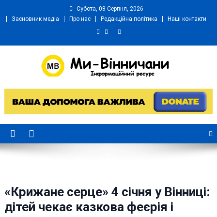
Skip
Субота, 08 Серпня, 2026
to
Засновник медіа
Про нас
Редакційна політика
Наші контакти
content
Ми Вінничани
Незалежний інформаційний портал Вінничини
«Крижане серце» 4 січня у Вінниці:
дітей чекає казкова феєрія і