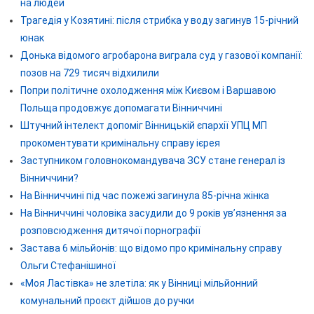
на людей
Трагедія у Козятині: після стрибка у воду загинув 15-річний
юнак
Донька відомого агробарона виграла суд у газової компанії:
позов на 729 тисяч відхилили
Попри політичне охолодження між Києвом і Варшавою
Польща продовжує допомагати Вінниччині
Штучний інтелект допоміг Вінницькій єпархії УПЦ МП
прокоментувати кримінальну справу ієрея
Заступником головнокомандувача ЗСУ стане генерал із
Вінниччини?
На Вінниччині під час пожежі загинула 85-річна жінка
На Вінниччині чоловіка засудили до 9 років ув’язнення за
розповсюдження дитячої порнографії
Застава 6 мільйонів: що відомо про кримінальну справу
Ольги Стефанішиної
«Моя Ластівка» не злетіла: як у Вінниці мільйонний
комунальний проєкт дійшов до ручки