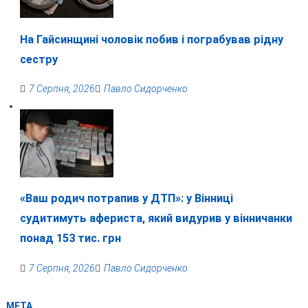
На Гайсинщині чоловік побив і пограбував рідну
сестру
7 Серпня, 2026
Павло Сидорченко
«Ваш родич потрапив у ДТП»: у Вінниці
судитимуть афериста, який видурив у вінничанки
понад 153 тис. грн
7 Серпня, 2026
Павло Сидорченко
МЕТА