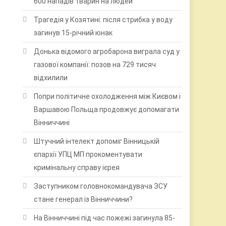
600 нападів тварин на людей
Трагедія у Козятині: після стрибка у воду
загинув 15-річний юнак
Донька відомого агробарона виграла суд у
газової компанії: позов на 729 тисяч
відхилили
Попри політичне охолодження між Києвом і
Варшавою Польща продовжує допомагати
Вінниччині
Штучний інтелект допоміг Вінницькій
єпархії УПЦ МП прокоментувати
кримінальну справу ієрея
Заступником головнокомандувача ЗСУ
стане генерал із Вінниччини?
На Вінниччині під час пожежі загинула 85-