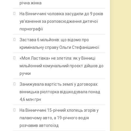
річна жінка
На Вінниччині чоловіка засудили до 9 років
ув’язнення за розповсюдження дитячої
порнографії
Застава 6 мільйонів: що відомо про
кримінальну справу Ольги Стефанішиної
«Моя Ластівка» не злетіла: як у Вінниці
мільйонний комунальний проєкт дійшов до
ручки
Занижувала вартість землі у договорах:
вінницька рієлторка відшкодувала понад
4,6 млн грн
На Вінниччині 15-річний хлопець згорів у
палаючому авто, а 19-річного водія
розчавив автопоїзд