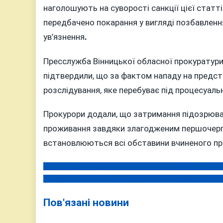
наголошують на суворості санкції цієї статт
передбачено покарання у вигляді позбавлення 
ув’язнення
.
Пресслужба Вінницької обласної прокуратур
підтвердили, що за фактом нападу на предс
розслідування, яке перебуває під процесуал
Прокурори додали, що затримання підозрюва
проживання завдяки злагодженим першочерго
встановлюються всі обставини вчиненого п
Українські спецслужби знову змусили росіян «станцю
Навігація
«Крижане серце» 4 січня у Вінниці: дітей чекає казков
записів
Пов'язані новини