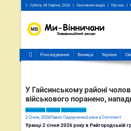
Skip
Субота, 08 Серпня, 2026
Засновник медіа
Про нас
to
content
Ми Вінничани
Незалежний інформаційний портал Вінничини
Розслідування
Вінниця
Україна
Св
У Гайсинському районі чолов
військового поранено, напа
Вінничина
Поліція
Прокуратура
on
2 Січня, 2026
Павло Сидорченко
Leave a Comment
У
Уранці 2 січня 2026 року в Райгородській