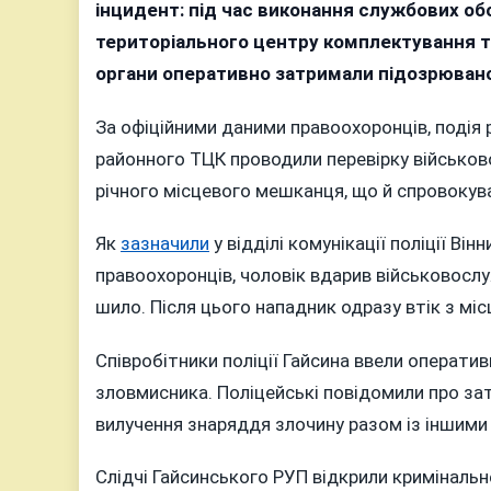
Гайс
інцидент: під час виконання службових об
райо
територіального центру комплектування та
чоло
органи оперативно затримали підозрюван
напа
на
За офіційними даними правоохоронців, подія 
пред
районного ТЦК проводили перевірку військов
ТЦК:
річного місцевого мешканця, що й спровокува
війс
пора
Як
зазначили
у відділі комунікації поліції Ві
напа
правоохоронців, чоловік вдарив військовосл
затр
шило. Після цього нападник одразу втік з місц
Співробітники поліції Гайсина ввели операти
зловмисника. Поліцейські повідомили про за
вилучення знаряддя злочину разом із іншими
Слідчі Гайсинського РУП відкрили кримінальн