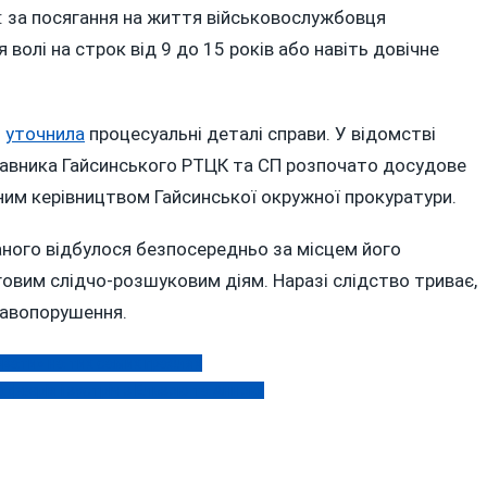
і: за посягання на життя військовослужбовця
волі на строк від 9 до 15 років або навіть довічне
и
уточнила
процесуальні деталі справи. У відомстві
тавника Гайсинського РТЦК та СП розпочато досудове
ьним керівництвом Гайсинської окружної прокуратури.
ного відбулося безпосередньо за місцем його
вим слідчо-розшуковим діям. Наразі слідство триває,
равопорушення.
вати» на тих самих граблях
а феєрія і зустріч з Ельзою та Анною!