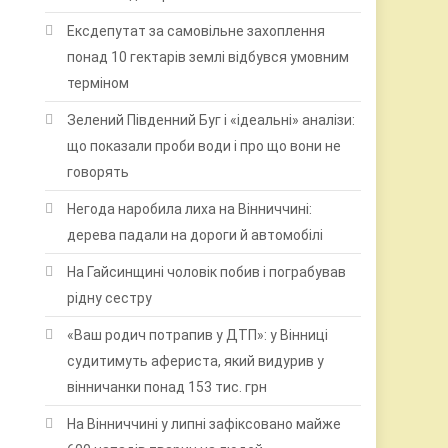
Ексдепутат за самовільне захоплення
понад 10 гектарів землі відбувся умовним
терміном
Зелений Південний Буг і «ідеальні» аналізи:
що показали проби води і про що вони не
говорять
Негода наробила лиха на Вінниччині:
дерева падали на дороги й автомобілі
На Гайсинщині чоловік побив і пограбував
рідну сестру
«Ваш родич потрапив у ДТП»: у Вінниці
судитимуть афериста, який видурив у
вінничанки понад 153 тис. грн
На Вінниччині у липні зафіксовано майже