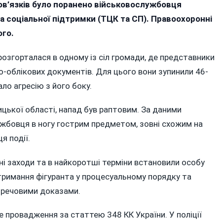
инському
ов’язків було поранено військовослужбовця
ні
 соціальної підтримки (ТЦК та СП). Правоохоронні
вік
ого.
в
розгорталася в одному із сіл громади, де представники
ставника
о-облікових документів. Для цього вони зупинили 46-
ло агресію з його боку.
ькового
нено,
нницької області, напад був раптовим. За даними
дника
ужбовця в ногу гострим предметом, зовні схожим на
имано
я події.
вні заходи та в найкоротші терміни встановили особу
тримання фігуранта у процесуальному порядку та
 речовими доказами.
е провадження за статтею 348 КК України. У поліції