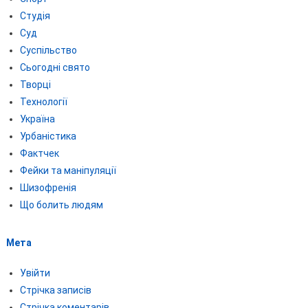
Студія
Суд
Суспільство
Сьогодні свято
Творці
Технології
Україна
Урбаністика
Фактчек
Фейки та маніпуляції
Шизофренія
Що болить людям
Мета
Увійти
Стрічка записів
Стрічка коментарів