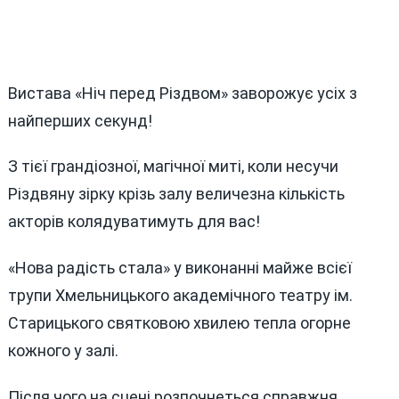
Вистава «Ніч перед Різдвом» заворожує усіх з
найперших секунд!
З тієї грандіозної, магічної миті, коли несучи
Різдвяну зірку крізь залу величезна кількість
акторів колядуватимуть для вас!
«Нова радість стала» у виконанні майже всієї
трупи Хмельницького академічного театру ім.
Старицького святковою хвилею тепла огорне
кожного у залі.
Після чого на сцені розпочнеться справжня