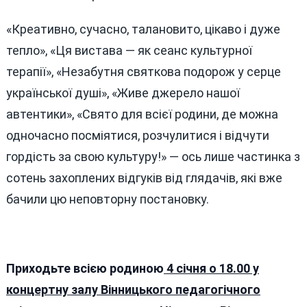
«Креативно, сучасно, талановито, цікаво і дуже
тепло», «Ця вистава — як сеанс культурної
терапії», «Незабутня святкова подорож у серце
української душі», «Живе джерело нашої
автентики», «Свято для всієї родини, де можна
одночасно посміятися, розчулитися і відчути
гордість за свою культуру!» — ось лише частинка з
сотень захоплених відгуків від глядачів, які вже
бачили цю неповторну постановку.
Приходьте всією родиною
4 січня о 18.00 у
концертну залу Вінницького педагогічного