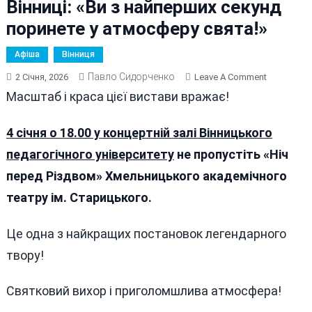
Вінниці: «Ви з найперших секунд
поринете у атмосферу свята!»
Афіша
Вінниця
Павло Сидорченко
On
2 Січня, 2026
Leave A Comment
Масштабн
Масштаб і краса цієї вистави вражає!
І
Видовищн
4 січня о 18.00 у концертній залі Вінницького
Вистава
педагогічного університету
не пропустіть «Ніч
«Ніч
Перед
перед Різдвом» Хмельницького академічного
Різдвом»
театру ім. Старицького.
4
Січня
Це одна з найкращих постановок легендарного
У
Вінниці:
твору!
«Ви
З
Святковий вихор і приголомшлива атмосфера!
Найперши