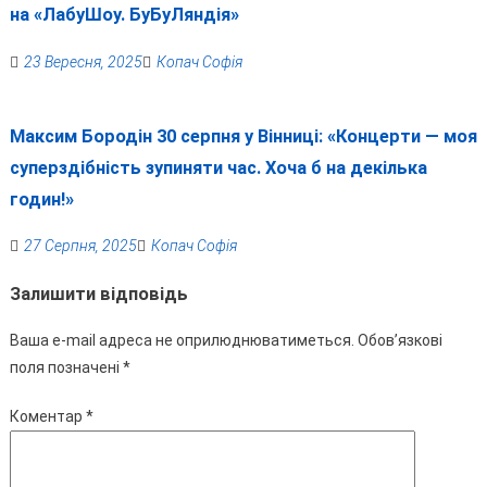
на «ЛабуШоу. БуБуЛяндія»
23 Вересня, 2025
Копач Софія
Максим Бородін 30 серпня у Вінниці: «Концерти — моя
суперздібність зупиняти час. Хоча б на декілька
годин!»
27 Серпня, 2025
Копач Софія
Залишити відповідь
Ваша e-mail адреса не оприлюднюватиметься.
Обов’язкові
поля позначені
*
Коментар
*