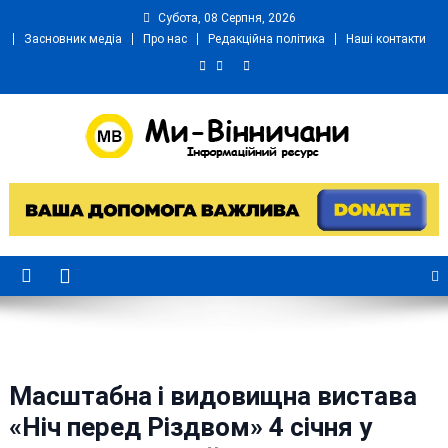
Skip
Субота, 08 Серпня, 2026
to
Засновник медіа
Про нас
Редакційна політика
Наші контакти
content
Ми Вінничани
Незалежний інформаційний портал Вінничини
Масштабна і видовищна вистава
«Ніч перед Різдвом» 4 січня у