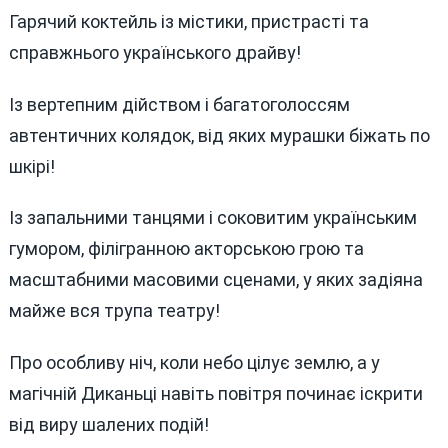
Секунд
Гарячий коктейль із містики, пристрасті та
Поринете
справжнього українського драйву!
У
Атмосфер
Свята!»
Із вертепним дійством і багатоголоссям
автентичних колядок, від яких мурашки біжать по
шкірі!
Із запальними танцями і соковитим українським
гумором, філігранною акторською грою та
масштабними масовими сценами, у яких задіяна
майже вся трупа театру!
Про особливу ніч, коли небо цілує землю, а у
магічній Диканьці навіть повітря починає іскрити
від виру шалених подій!