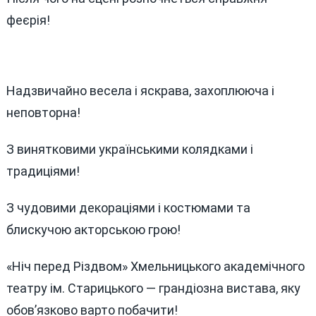
феєрія!
Надзвичайно весела і яскрава, захоплююча і
неповторна!
З винятковими українськими колядками і
традиціями!
З чудовими декораціями і костюмами та
блискучою акторською грою!
«Ніч перед Різдвом» Хмельницького академічного
театру ім. Старицького — грандіозна вистава, яку
обов’язково варто побачити!