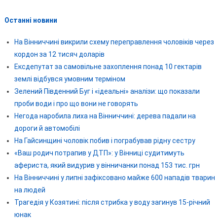
Останні новини
На Вінниччині викрили схему переправлення чоловіків через
кордон за 12 тисяч доларів
Ексдепутат за самовільне захоплення понад 10 гектарів
землі відбувся умовним терміном
Зелений Південний Буг і «ідеальні» аналізи: що показали
проби води і про що вони не говорять
Негода наробила лиха на Вінниччині: дерева падали на
дороги й автомобілі
На Гайсинщині чоловік побив і пограбував рідну сестру
«Ваш родич потрапив у ДТП»: у Вінниці судитимуть
афериста, який видурив у вінничанки понад 153 тис. грн
На Вінниччині у липні зафіксовано майже 600 нападів тварин
на людей
Трагедія у Козятині: після стрибка у воду загинув 15-річний
юнак