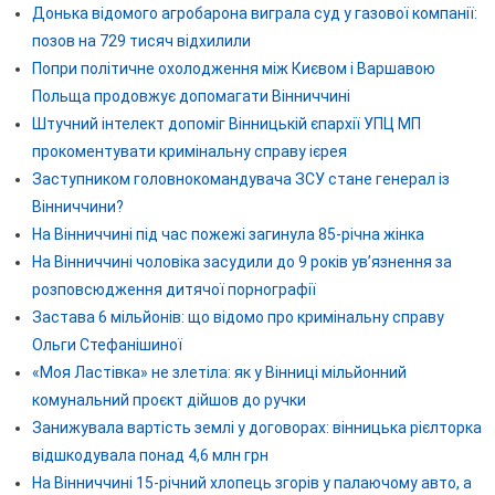
Донька відомого агробарона виграла суд у газової компанії:
позов на 729 тисяч відхилили
Попри політичне охолодження між Києвом і Варшавою
Польща продовжує допомагати Вінниччині
Штучний інтелект допоміг Вінницькій єпархії УПЦ МП
прокоментувати кримінальну справу ієрея
Заступником головнокомандувача ЗСУ стане генерал із
Вінниччини?
На Вінниччині під час пожежі загинула 85-річна жінка
На Вінниччині чоловіка засудили до 9 років ув’язнення за
розповсюдження дитячої порнографії
Застава 6 мільйонів: що відомо про кримінальну справу
Ольги Стефанішиної
«Моя Ластівка» не злетіла: як у Вінниці мільйонний
комунальний проєкт дійшов до ручки
Занижувала вартість землі у договорах: вінницька рієлторка
відшкодувала понад 4,6 млн грн
На Вінниччині 15-річний хлопець згорів у палаючому авто, а