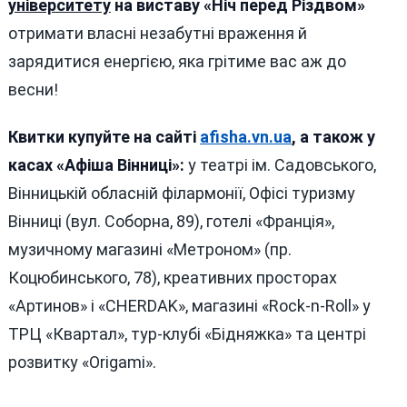
університету
на виставу «Ніч перед Різдвом»
отримати власні незабутні враження й
зарядитися енергією, яка грітиме вас аж до
весни!
Квитки купуйте на сайті
afisha.vn.ua
, а також у
касах «Афіша Вінниці»:
у театрі ім. Садовського,
Вінницькій обласній філармонії, Офісі туризму
Вінниці (вул. Соборна, 89), готелі «Франція»,
музичному магазині «Метроном» (пр.
Коцюбинського, 78), креативних просторах
«Артинов» і «CHERDAK», магазині «Rock-n-Roll» у
ТРЦ «Квартал», тур-клубі «Бідняжка» та центрі
розвитку «Origami».