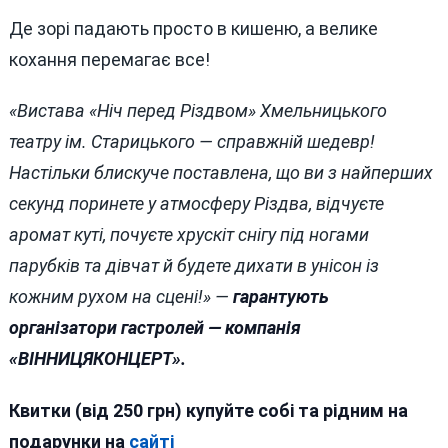
Де зорі падають просто в кишеню, а велике
кохання перемагає все!
«Вистава «Ніч перед Різдвом» Хмельницького
театру ім. Старицького — справжній шедевр!
Настільки блискуче поставлена, що ви з найперших
секунд поринете у атмосферу Різдва, відчуєте
аромат куті, почуєте хрускіт снігу під ногами
парубків та дівчат й будете дихати в унісон із
кожним рухом на сцені!» —
гарантують
організатори гастролей — компанія
«ВІННИЦЯКОНЦЕРТ».
Квитки (від 250 грн) купуйте собі та рідним на
подарунки на
сайті