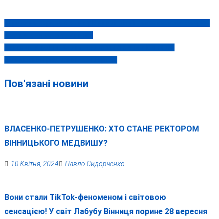
«Крижане серце» 4 січня у Вінниці: дітей чекає казкова феєрія і
Навігація
зустріч з Ельзою та Анною!
записів
Легенди України! Хор ім. Верьовки 5 січня у Вінниці з
грандіозним різдвяним концертом
Пов'язані новини
ВЛАСЕНКО-ПЕТРУШЕНКО: ХТО СТАНЕ РЕКТОРОМ
ВІННИЦЬКОГО МЕДВИШУ?
10 Квітня, 2024
Павло Сидорченко
Вони стали TikTok-феноменом і світовою
сенсацією! У світ Лабубу Вінниця порине 28 вересня