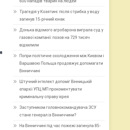
600 нападів тварин на людей
Трагедія у Козятині: після стрибка у воду
загинув 15-річний юнак
Донька відомого агробарона виграла суд у
газової компанії: позов на 729 тисяч
відхилили
я
Попри політичне охолодження між Києвом і
Варшавою Польща продовжує допомагати
Вінниччині
Штучний інтелект допоміг Вінницькій
єпархії УПЦ МП прокоментувати
кримінальну справу ієрея
Заступником головнокомандувача ЗСУ
стане генерал із Вінниччини?
На Вінниччині під час пожежі загинула 85-