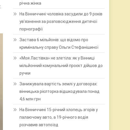
річна жінка
.
На Вінниччині чоловіка засудили до 9 років
ув’язнення за розповсюдження дитячої
порнографії
Застава 6 мільйонів: що відомо про
кримінальну справу Ольги Стефанішиної
«Моя Ластівка» не злетіла: як у Вінниці
мільйонний комунальний проєкт дійшов до
ручки
Занижувала вартість землі у договорах:
вінницька рієлторка відшкодувала понад
4,6 млн грн
На Вінниччині 15-річний хлопець згорів у
палаючому авто, а 19-річного водія
розчавив автопоїзд