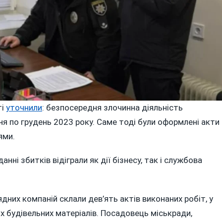
ті
уточнили
: безпосередня злочинна діяльність
вня по грудень 2023 року. Саме тоді були оформлені акти
ями.
ні збитків відіграли як дії бізнесу, так і службова
ядних компаній склали дев’ять актів виконаних робіт, у
х будівельних матеріалів. Посадовець міськради,