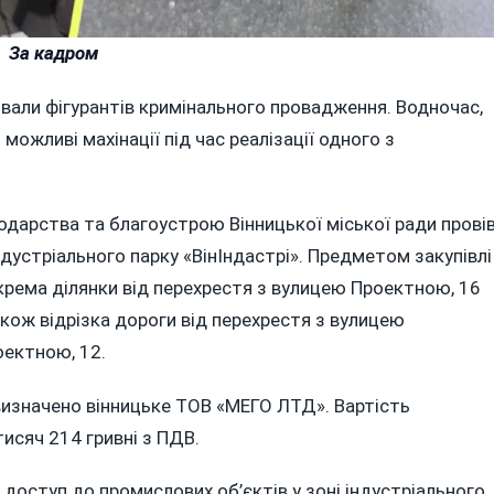
За кадром
азвали фігурантів кримінального провадження. Водночас,
 можливі махінації під час реалізації одного з
дарства та благоустрою Вінницької міської ради прові
ндустріального парку «ВінІндастрі». Предметом закупівлі
крема ділянки від перехрестя з вулицею Проектною, 16
кож відрізка дороги від перехрестя з вулицею
оектною, 12.
изначено вінницьке ТОВ «МЕГО ЛТД». Вартість
исяч 214 гривні з ПДВ.
доступ до промислових об’єктів у зоні індустріального