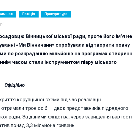
римінал
Поліція
Прокуратура
До
рі
Керівнику
садовцю Вінницької міської ради, проте його ім’я не
Департаменту
уванні «Ми Вінничани» спробували відтворити повну
Вінницької
Мерії
ами по розкраданню мільйонів на програмах створенн
Оголосили
таннім часом стали інструментом піару міського
Другу
Підозру
За
Офіційно
Корупційні
Оборудки
риття корупційної схеми під час реалізації
и отримали троє осіб — двоє представників підрядного
кої ради. За даними слідства, через завищення вартості
тив понад 3,3 мільйона гривень.