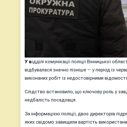
У в
ідділі комунікації поліції Вінницької облас
відбувалася значно пізніше — у період із чер
виконаних робіт із недостовірними відомост
Слідство встановило, що ключову роль у завдан
недбалість посадовця.
За інформацією поліції, двоє директорів підр
яких свідомо завищили вартість використани