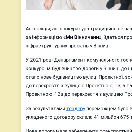
Ані поліція, ані прокуратура традиційно не н
за інформацією
«Ми Вінничани»
, йдеться про
інфраструктурних проєктів у Вінниці.
У 2021 році Департамент комунального госпо
конкурс на будівництво дороги у Вінниці до і
стало нове будівництво вулиці Проектної, зо
до перехрестя з вулицею Проектною, 13, а та
Проектною, 12а до перехрестя з вулицею Пр
За результатами
тендеру
переможцем було в
укладеного договору склала 41 мільйон 675 т
Нова дорога мала забезпечити транспортний 