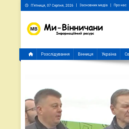
Skip
Засновник медіа
Про нас
П’ятниця, 07 Серпня, 2026
to
content
Ми Вінничани
Незалежний інформаційний портал Вінничини
Розслідування
Вінниця
Україна
Св