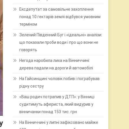
Ексдепутат за самовільне захоплення
понад 10 гектарів землі відбувся умовним
терміном
Зелений Південний Буг і «ідеальні» аналізи:
що показали проби води і про що вони не
говорять
Негода наробила лиха на Вінниччині:
дерева падали на дороги й автомобілі
На Гайсинщині чоловік побив і пограбував
рідну сестру
«Ваш родич потрапив у ДТП»: у Вінниці
судитимуть афериста, який видурив у
вінничанки понад 153 тис. грн
у
На Вінниччині у липні зафіксовано майже