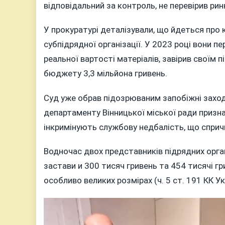
відповідальний за контроль, не перевірив рин
У прокуратурі деталізували, що йдеться про к
субпідрядної організації. У 2023 році вони пе
реальної вартості матеріалів, завірив своїм 
бюджету 3,3 мільйона гривень.
Суд уже обрав підозрюваним запобіжні захо
департаменту Вінницької міської ради приз
інкримінують службову недбалість, що спричин
Водночас двох представників підрядних орган
застави и 300 тисяч гривень та 454 тисячі г
особливо великих розмірах (ч. 5 ст. 191 КК Ук