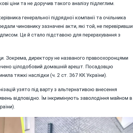
кові ціни та не доручив такого аналізу підлеглим.
ерівника генеральної підрядної компанії та очільника
редали чиновнику зазначені акти, які той, не перевіривши
підписом. Це й стало підставою для перерахування з
ди. Зокрема, директору не названого правоохоронцями
начено цілодобовий домашній арешт. Посадовцю
ила тяжкі наслідки (ч. 2 ст. 367 КК України).
ізацій узято під варту з альтернативою внесення
ривень відповідно. Їм інкримінують заволодіння майном в
раїни).