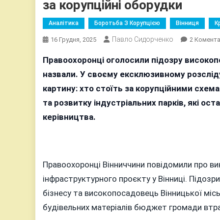
за корупційні оборудки
Аналітика
Боротьба З Корупцією
Вінниця
К
Павло Сидорченко
16 Грудня, 2025
2 Комента
Правоохоронці оголосили підозру високопо
назвали. У своєму ексклюзивному розслід
картину: хто стоїть за корупційними схем
та розвитку індустріальних парків, які ос
керівництва.
Правоохоронці Вінниччини повідомили про вик
інфраструктурного проєкту у Вінниці. Підозр
бізнесу та високопосадовець Вінницької місь
будівельних матеріалів бюджет громади втра