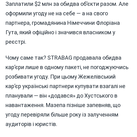
Заплатили $2 млн за обидва об’єкти разом. Але
оформили угоду не на себе — а на свого
партнера, громадянина Німеччини Флоріана
Гута, який офіційно і значився власником у
реєстрі.
Чому саме так? STRABAG продавала обидва
кар’єри лише в одному пакеті, не погоджуючись
розбивати угоду. При цьому Жежелівський
кар’єр українські партнери купувати взагалі не
планували — він «додався» до Хустського в
навантаження. Мазепа пізніше запевняв, що
угоду перевіряли більше року із залученням
аудиторів і юристів.