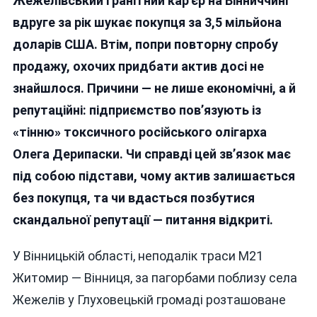
Жежелівський гранітний кар’єр на Вінниччині
Спотикання:
На
вдруге за рік шукає покупця за 3,5 мільйона
Вінниччині
доларів США. Втім, попри повторну спробу
Вдруге
продажу, охочих придбати актив досі не
Намагаються
Продати
знайшлося. Причини — не лише економічні, а й
Гранітний
репутаційні: підприємство пов’язують із
«кар’єр
«тінню» токсичного російського олігарха
Дерипаски»
Олега Дерипаски. Чи справді цей зв’язок має
під собою підстави, чому актив залишається
без покупця, та чи вдасться позбутися
скандальної репутації — питання відкриті.
У Вінницькій області, неподалік траси М21
Житомир — Вінниця, за пагорбами поблизу села
Жежелів у Глуховецькій громаді розташоване