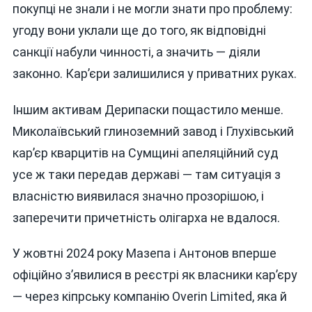
покупці не знали і не могли знати про проблему:
угоду вони уклали ще до того, як відповідні
санкції набули чинності, а значить — діяли
законно. Кар’єри залишилися у приватних руках.
Іншим активам Дерипаски пощастило менше.
Миколаївський глиноземний завод і Глухівський
кар’єр кварцитів на Сумщині апеляційний суд
усе ж таки передав державі — там ситуація з
власністю виявилася значно прозорішою, і
заперечити причетність олігарха не вдалося.
У жовтні 2024 року Мазепа і Антонов вперше
офіційно з’явилися в реєстрі як власники кар’єру
— через кіпрську компанію Overin Limited, яка й