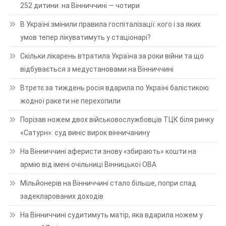
252 дитини: на Вінниччині — чотири
В Україні змінили правила госпіталізації: кого і за яких
умов тепер лікуватимуть у стаціонарі?
Скільки лікарень втратила Україна за роки війни та що
відбувається з медустановами на Вінниччині
Втретє за тиждень росія вдарила по Україні балістикою:
жодної ракети не перехопили
Порізав ножем двох військовослужбовців ТЦК біля ринку
«Сатурн»: суд виніс вирок вінничанину
На Вінниччині аферисти знову «збирають» кошти на
армію від імені очільниці Вінницької ОВА
Мільйонерів на Вінниччині стало більше, попри спад
задекларованих доходів
На Вінниччині судитимуть матір, яка вдарила ножем у