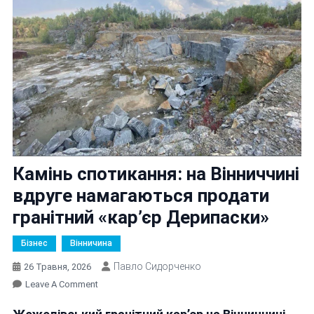
Камінь спотикання: на Вінниччині
вдруге намагаються продати
гранітний «кар’єр Дерипаски»
Бізнес
Вінничина
Павло Сидорченко
26 Травня, 2026
On
Leave A Comment
Камінь