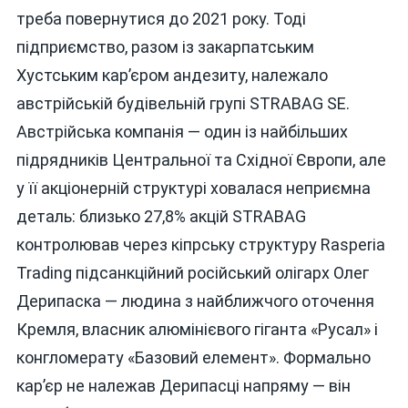
треба повернутися до 2021 року. Тоді
підприємство, разом із закарпатським
Хустським кар’єром андезиту, належало
австрійській будівельній групі STRABAG SE.
Австрійська компанія — один із найбільших
підрядників Центральної та Східної Європи, але
у її акціонерній структурі ховалася неприємна
деталь: близько 27,8% акцій STRABAG
контролював через кіпрську структуру Rasperia
Trading підсанкційний російський олігарх Олег
Дерипаска — людина з найближчого оточення
Кремля, власник алюмінієвого гіганта «Русал» і
конгломерату «Базовий елемент». Формально
кар’єр не належав Дерипасці напряму — він