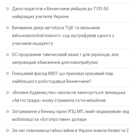
Двоє педагогів з Вінниччини увійшли до ТОП-50
найкращих учителів України
Виламали двері автобуса ТЦК та звільнили
військовозобов’язаного: суд оштрафував одного з
учасників інциденту
ЄС продовжив тимчасовий захист для українців, але
запровадив обмеження для новоприбулих
Глянцевий фасад МХП: що приховує красивий піар
найбільшого роботодавця Вінниччини?
«Велике будівництво» ніколи не закінчується: вінницька
«Автострада» знову отримала сотні мільйонів
Затримання у Вінниці ієрея УПЦ МП, який «відмазував» від
мобілізації за «богопротивні» долари
За час повномасштабної війни в Україні зникли безвісти 2