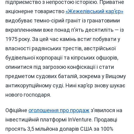
підприємство з непростою історією. Приватне
акціонерне товариство
«Жежелівський кар’єр»
видобуває темно-сірий граніт із гранатовими
вкрапленнями вже понад п’ять десятиліть — із
1975 року. За цей час камінь встиг побувати у
власності радянських трестів, австрійської
будівельної корпорації та кіпрських офшорів,
опинитися під загрозою конфіскації і стати
предметом судових баталій, зокрема у Вищому
антикорупційному суді. Нині кар’єр знову шукає
нового господаря.
Офіційне
оголошення про продаж
з’явилося на
інвестиційній платформі InVenture. Продавці
просять 3,5 мільйона доларів США за 100%