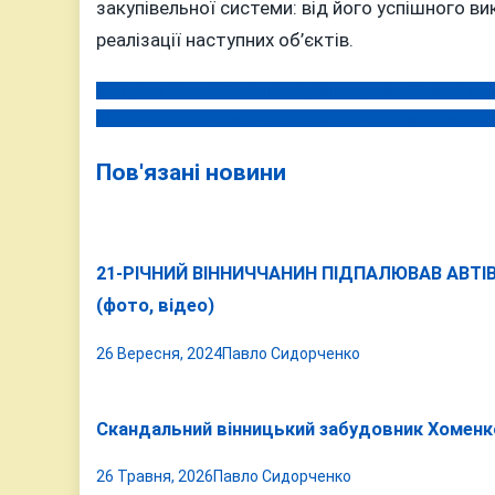
закупівельної системи: від його успішного 
реалізації наступних об’єктів.
Молдова обирає Європу: нищівна поразка Кремля на
Навігація
Вінницька мерія передала прикордонникам катер, який
записів
Пов'язані новини
21-РІЧНИЙ ВІННИЧЧАНИН ПІДПАЛЮВАВ АВТІВ
(фото, відео)
26 Вересня, 2024
Павло Сидорченко
Скандальний вінницький забудовник Хоменко
26 Травня, 2026
Павло Сидорченко