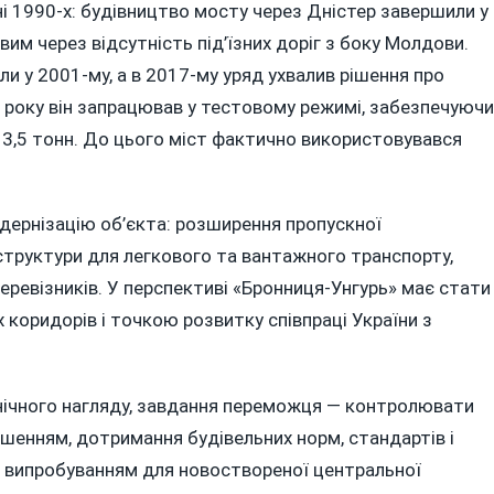
і 1990-х: будівництво мосту через Дністер завершили у
им через відсутність під’їзних доріг з боку Молдови.
ли у 2001-му, а в 2017-му уряд ухвалив рішення про
8 року він запрацював у тестовому режимі, забезпечуючи
 3,5 тонн. До цього міст фактично використовувався
дернізацію об’єкта: розширення пропускної
труктури для легкового та вантажного транспорту,
еревізників. У перспективі «Бронниця-Унгурь» має стати
оридорів і точкою розвитку співпраці України з
хнічного нагляду, завдання переможця — контролювати
ішенням, дотримання будівельних норм, стандартів і
е випробуванням для новоствореної центральної