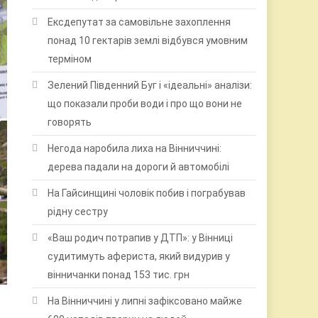
Ексдепутат за самовільне захоплення
понад 10 гектарів землі відбувся умовним
терміном
Зелений Південний Буг і «ідеальні» аналізи:
що показали проби води і про що вони не
говорять
Негода наробила лиха на Вінниччині:
дерева падали на дороги й автомобілі
На Гайсинщині чоловік побив і пограбував
рідну сестру
«Ваш родич потрапив у ДТП»: у Вінниці
судитимуть афериста, який видурив у
вінничанки понад 153 тис. грн
На Вінниччині у липні зафіксовано майже