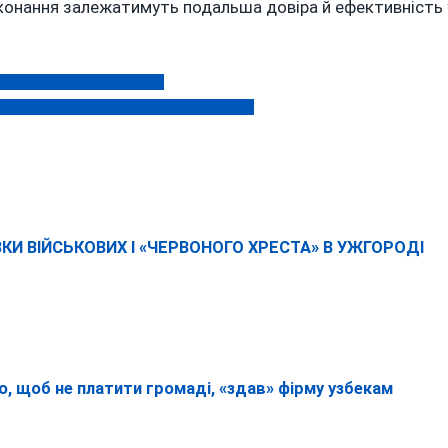
виконання залежатимуть подальша довіра й ефективність 
 парламентських виборах
 сім років тому купували «для понту»
КИ ВІЙСЬКОВИХ І «ЧЕРВОНОГО ХРЕСТА» В УЖГОРОДІ
, щоб не платити громаді, «здав» фірму узбекам