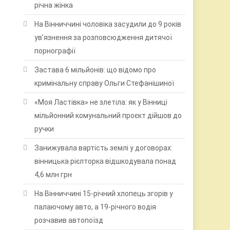
річна жінка
На Вінниччині чоловіка засудили до 9 років
ув’язнення за розповсюдження дитячої
порнографії
Застава 6 мільйонів: що відомо про
кримінальну справу Ольги Стефанішиної
«Моя Ластівка» не злетіла: як у Вінниці
мільйонний комунальний проєкт дійшов до
ручки
Занижувала вартість землі у договорах:
вінницька рієлторка відшкодувала понад
4,6 млн грн
На Вінниччині 15-річний хлопець згорів у
палаючому авто, а 19-річного водія
розчавив автопоїзд