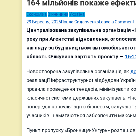
164 мільйонів покаже ефекти
Економіка
Вінничина
Україна
29 Вересня, 2025
Павло Сидорченко
Leave a Comment
Централізована закупівельна організація 
року при Агентстві відновлення, оголосила
нагляду за будівництвом автомобільного п
області. Очікувана вартість проєкту —
164 
Новостворена закупівельна організація, як
де
реалізації інфраструктурної відбудови Украї
правила проведення тендерів, мінімізувати ко
класичної системи державних закупівель, «І
попередні консультації з бізнесом, залучают
учасників і намагаються забезпечити максим
Пункт пропуску «Бронниця-Унгурь» розташова