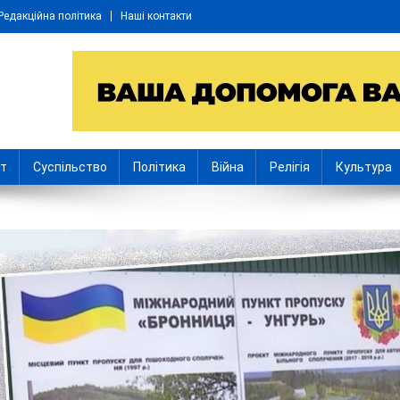
Редакційна політика
Наші контакти
іт
Суспільство
Політика
Війна
Релігія
Культура