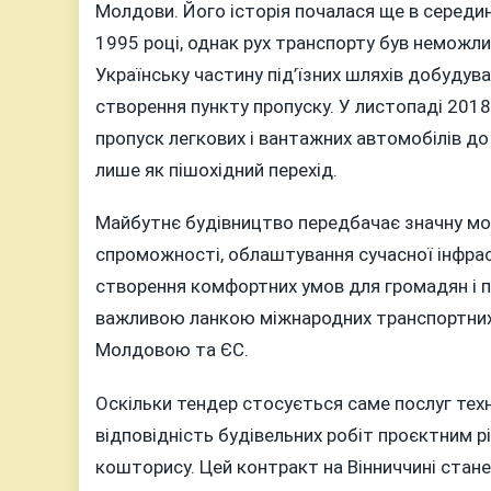
Молдови. Його історія почалася ще в середин
1995 році, однак рух транспорту був неможлив
Українську частину під’їзних шляхів добудува
створення пункту пропуску. У листопаді 201
пропуск легкових і вантажних автомобілів до
лише як пішохідний перехід.
Майбутнє будівництво передбачає значну мо
спроможності, облаштування сучасної інфрас
створення комфортних умов для громадян і п
важливою ланкою міжнародних транспортних к
Молдовою та ЄС.
Оскільки тендер стосується саме послуг те
відповідність будівельних робіт проєктним р
кошторису. Цей контракт на Вінниччині стан