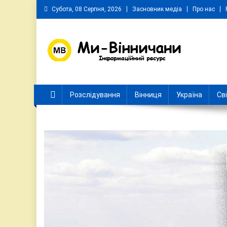
Skip
Субота, 08 Серпня, 2026
Засновник медіа
Про нас
to
content
Ми Вінничани
Незалежний інформаційний портал Вінничини
Розслідування
Вінниця
Україна
Св