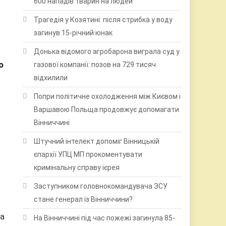
600 нападів тварин на людей
Трагедія у Козятині: після стрибка у воду
загинув 15-річний юнак
Донька відомого агробарона виграла суд у
о
газової компанії: позов на 729 тисяч
відхилили
Попри політичне охолодження між Києвом і
Варшавою Польща продовжує допомагати
Вінниччині
Штучний інтелект допоміг Вінницькій
єпархії УПЦ МП прокоментувати
кримінальну справу ієрея
Заступником головнокомандувача ЗСУ
стане генерал із Вінниччини?
та
На Вінниччині під час пожежі загинула 85-