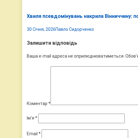
Хвиля псевдомінувань накрила Вінниччину: по
30 Січня, 2026
Павло Сидорченко
Залишити відповідь
Ваша e-mail адреса не оприлюднюватиметься.
Обов’
Коментар
*
Ім'я
*
Email
*