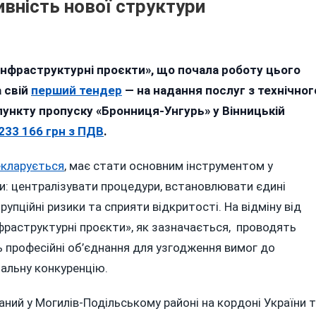
вність нової структури
on
Оновлення
«Інфраструктурні проєкти», що почала роботу цього
пункту
 свій
перший тендер
— на надання послуг з технічног
пропуску
ункту пропуску «Бронниця-Унгурь» у Вінницькій
«Бронниця-
233 166 грн з ПДВ
.
Унгурь»
на
кларується
, має стати основним інструментом у
Вінниччині
ни: централізувати процедури, встановлювати єдині
за
рупційні ризики та сприяти відкритості. На відміну від
164
нфраструктурні проєкти», як зазначається, проводять
мільйонів
покаже
ь професійні об’єднання для узгодження вимог до
ефективність
альну конкуренцію.
нової
структури
ний у Могилів-Подільському районі на кордоні України 