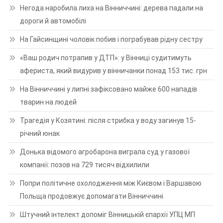
Негода наробила лиха на Вінниччині: дерева падали на
дороги й автомобілі
На Гайсинщині чоловік побив і пограбував рідну сестру
«Ваш родич потрапив у ДТП»: у Вінниці судитимуть
афериста, який видурив у вінничанки понад 153 тис. грн
На Вінниччині у липні зафіксовано майже 600 нападів
тварин на людей
Трагедія у Козятині: після стрибка у воду загинув 15-
річний юнак
Донька відомого агробарона виграла суд у газової
компанії: позов на 729 тисяч відхилили
Попри політичне охолодження між Києвом і Варшавою
Польща продовжує допомагати Вінниччині
Штучний інтелект допоміг Вінницькій єпархії УПЦ МП