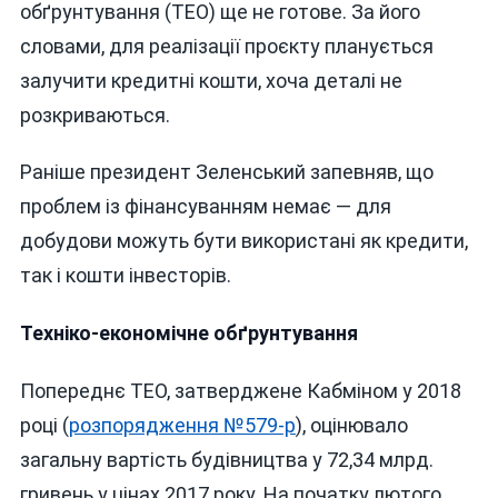
обґрунтування (ТЕО) ще не готове. За його
словами, для реалізації проєкту планується
залучити кредитні кошти, хоча деталі не
розкриваються.
Раніше президент Зеленський запевняв, що
проблем із фінансуванням немає — для
добудови можуть бути використані як кредити,
так і кошти інвесторів.
Техніко-економічне обґрунтування
Попереднє ТЕО, затверджене Кабміном у 2018
році (
розпорядження №579-р
), оцінювало
загальну вартість будівництва у 72,34 млрд.
гривень у цінах 2017 року. На початку лютого