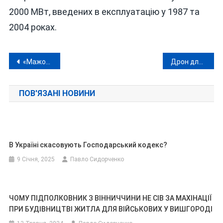
2000 МВт, введених в експлуатацію у 1987 та
2004 роках.
Навігація
«Мажора» з Могилів-Подільська, який побив військового, відверто «відмазують»?
Дрон для фронту чи піар для депутата?
записів
ПОВ'ЯЗАНІ НОВИНИ
В Україні скасовують Господарський кодекс?
9 Січня, 2025
Павло Сидорченко
ЧОМУ ПІДПОЛКОВНИК З ВІННИЧЧИНИ НЕ СІВ ЗА МАХІНАЦІЇ
ПРИ БУДІВНИЦТВІ ЖИТЛА ДЛЯ ВІЙСЬКОВИХ У ВИШГОРОДІ