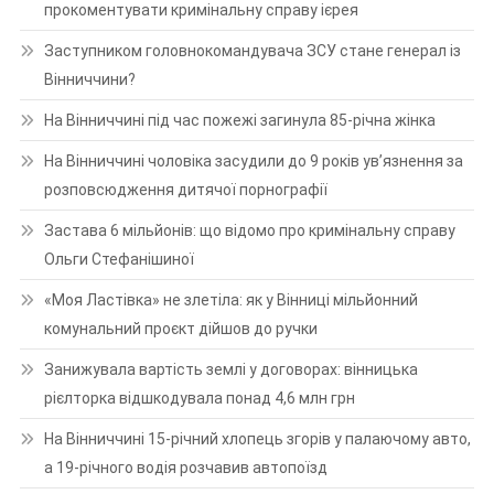
прокоментувати кримінальну справу ієрея
Заступником головнокомандувача ЗСУ стане генерал із
Вінниччини?
На Вінниччині під час пожежі загинула 85-річна жінка
На Вінниччині чоловіка засудили до 9 років ув’язнення за
розповсюдження дитячої порнографії
Застава 6 мільйонів: що відомо про кримінальну справу
Ольги Стефанішиної
«Моя Ластівка» не злетіла: як у Вінниці мільйонний
комунальний проєкт дійшов до ручки
Занижувала вартість землі у договорах: вінницька
рієлторка відшкодувала понад 4,6 млн грн
На Вінниччині 15-річний хлопець згорів у палаючому авто,
а 19-річного водія розчавив автопоїзд