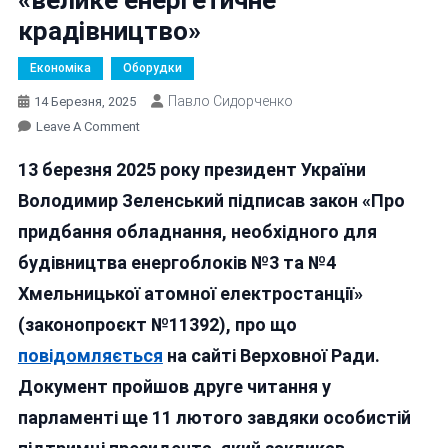
крадівництво»
Економіка
Оборудки
Павло Сидорченко
14 Березня, 2025
On
Leave A Comment
Зеленський
13 березня 2025 року президент України
Благословив
«велике
Володимир Зеленський підписав закон «Про
Енергетичне
придбання обладнання, необхідного для
Крадівництво»
будівництва енергоблоків №3 та №4
Хмельницької атомної електростанції»
(законопроєкт №11392), про що
повідомляється
на сайті Верховної Ради.
Документ пройшов друге читання у
парламенті ще 11 лютого завдяки особистій