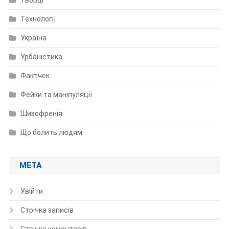
Технології
Україна
Урбаністика
Фактчек
Фейки та маніпуляції
Шизофренія
Що болить людям
МЕТА
Увійти
Стрічка записів
Стрічка коментарів