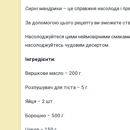
М
Сирні мандрики
– це справжня насолода і пре
З
С
За допомогою цього рецепту ви зможете ств
Насолоджуйтеся цими неймовірними смаками, 
насолоджуйтесь чудовим десертом.
Інгредієнти:
Вершкове масло – 200 г.
Розпушувач для тіста – 5 г.
Яйця – 2 шт.
Борошно – 500 г.
Цукор – 150 г.