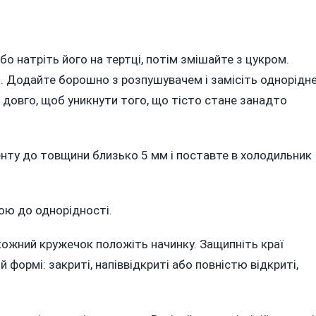
о натріть його на тертці, потім змішайте з цукром.
. Додайте борошно з розпушувачем і замісіть однорідн
о довго, щоб уникнути того, що тісто стане занадто
нту до товщини близько 5 мм і поставте в холодильник
ою до однорідності.
кожний кружечок положіть начинку. Защипніть краї
 формі: закриті, напіввідкриті або повністю відкриті,