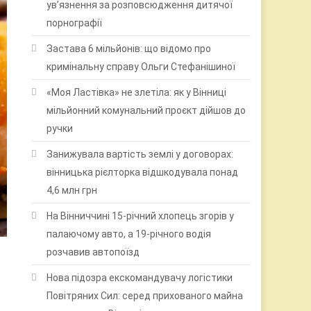
ув’язнення за розповсюдження дитячої
порнографії
Застава 6 мільйонів: що відомо про
кримінальну справу Ольги Стефанішиної
«Моя Ластівка» не злетіла: як у Вінниці
мільйонний комунальний проєкт дійшов до
ручки
Занижувала вартість землі у договорах:
вінницька рієлторка відшкодувала понад
4,6 млн грн
На Вінниччині 15-річний хлопець згорів у
палаючому авто, а 19-річного водія
розчавив автопоїзд
Нова підозра екскомандувачу логістики
Повітряних Сил: серед прихованого майна