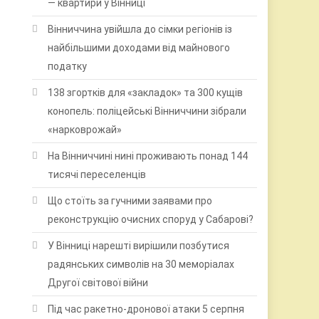
— квартири у Вінниці
Вінниччина увійшла до сімки регіонів із
найбільшими доходами від майнового
податку
138 згортків для «закладок» та 300 кущів
конопель: поліцейські Вінниччини зібрали
«нарковрожай»
На Вінниччині нині проживають понад 144
тисячі переселенців
Що стоїть за гучними заявами про
реконструкцію очисних споруд у Сабарові?
У Вінниці нарешті вирішили позбутися
радянських символів на 30 меморіалах
Другої світової війни
Під час ракетно-дронової атаки 5 серпня