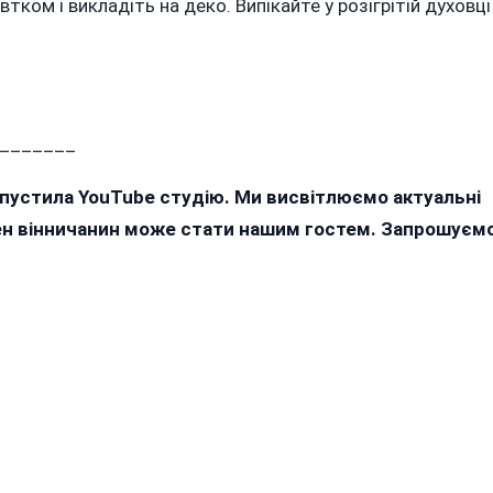
ком і викладіть на деко. Випікайте у розігрітій духовці
_______
апустила YouTube студію. Ми висвітлюємо актуальні
жен вінничанин може стати нашим гостем. Запрошуєм