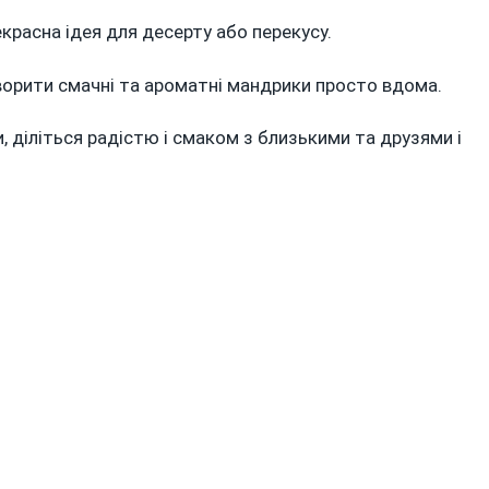
АНДРИКИ
красна ідея для десерту або перекусу.
ИРОМ
орити смачні та ароматні мандрики просто вдома.
діліться радістю і смаком з близькими та друзями і