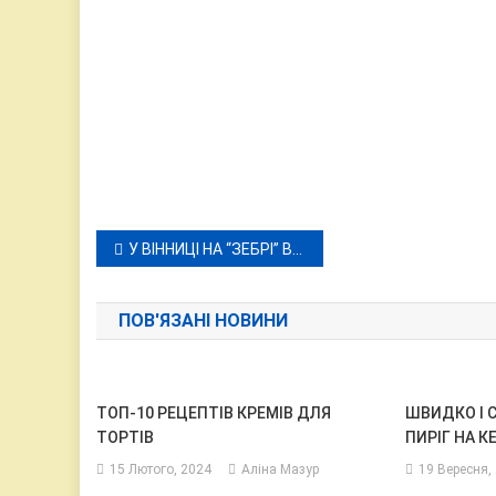
Навігація
У ВІННИЦІ НА “ЗЕБРІ” ВОДІЙ ЗБИВ ПЕНСІОНЕРКУ
записів
ПОВ'ЯЗАНІ НОВИНИ
ТОП-10 РЕЦЕПТІВ КРЕМІВ ДЛЯ
ШВИДКО І 
ТОРТІВ
ПИРІГ НА КЕ
15 Лютого, 2024
Аліна Мазур
19 Вересня,