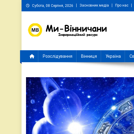
Skip
Засновник медіа
Про нас
Субота, 08 Серпня, 2026
to
content
Ми Вінничани
Незалежний інформаційний портал Вінничини
Розслідування
Вінниця
Україна
Св