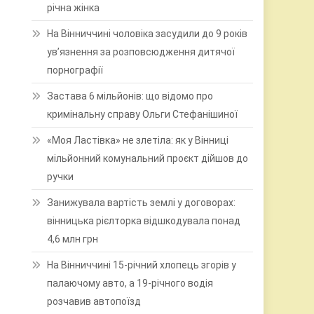
річна жінка
На Вінниччині чоловіка засудили до 9 років
ув’язнення за розповсюдження дитячої
порнографії
Застава 6 мільйонів: що відомо про
кримінальну справу Ольги Стефанішиної
«Моя Ластівка» не злетіла: як у Вінниці
мільйонний комунальний проєкт дійшов до
ручки
Занижувала вартість землі у договорах:
вінницька рієлторка відшкодувала понад
4,6 млн грн
На Вінниччині 15-річний хлопець згорів у
палаючому авто, а 19-річного водія
розчавив автопоїзд