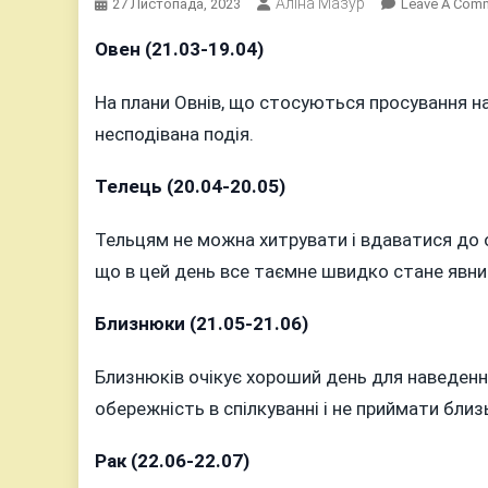
Аліна Мазур
27 Листопада, 2023
Leave A Com
Овен (21.03-19.04)
На плани Овнів, що стосуються просування н
несподівана подія.
Телець (20.04-20.05)
Тельцям не можна хитрувати і вдаватися до о
що в цей день все таємне швидко стане явни
Близнюки (21.05-21.06)
Близнюків очікує хороший день для наведення
обережність в спілкуванні і не приймати близ
Рак (22.06-22.07)