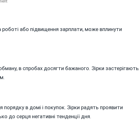
On
ment
ГОРОСКОП
НА
27
а роботі або підвищення зарплати, може вплинути
ЛИСТОПАДА
2023
РОКУ
бману, в спробах досягти бажаного. Зірки застерігають
м.
 порядку в домі і покупок. Зірки радять проявити
ько до серця негативні тенденції дня.