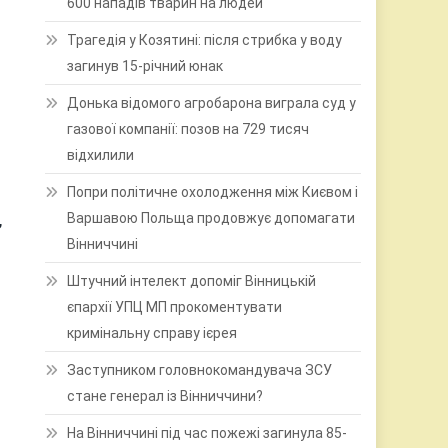
600 нападів тварин на людей
Трагедія у Козятині: після стрибка у воду
загинув 15-річний юнак
Донька відомого агробарона виграла суд у
газової компанії: позов на 729 тисяч
відхилили
Попри політичне охолодження між Києвом і
,
Варшавою Польща продовжує допомагати
Вінниччині
Штучний інтелект допоміг Вінницькій
єпархії УПЦ МП прокоментувати
кримінальну справу ієрея
Заступником головнокомандувача ЗСУ
стане генерал із Вінниччини?
На Вінниччині під час пожежі загинула 85-