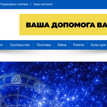
Редакційна політика
Наші контакти
іт
Суспільство
Політика
Війна
Релігія
Культура