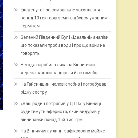
Ексдепутат за самовільне захоплення
понад 10 гектарів землі відбувся умовним
терміном
Зелений Південний Буг і «ідеальні» аналізи:
що показали проби води і про що вони не
говорять
Негода наробила лиха на Вінниччині:
дерева падали на дороги й автомобілі
На Гайсинщині чоловік побив і пограбував
рідну сестру
«Ваш родич потрапив у ДТП»: у Вінниці
судитимуть афериста, який видурив у
вінничанки понад 153 тис. грн
На Вінниччині у липні зафіксовано майже