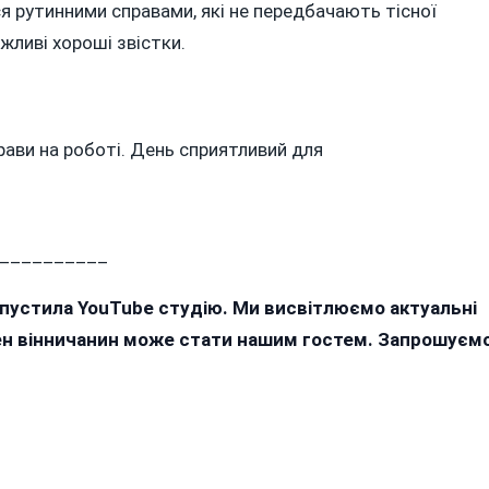
 рутинними справами, які не передбачають тісної
жливі хороші звістки.
рави на роботі. День сприятливий для
__________
апустила YouTube студію. Ми висвітлюємо актуальні
жен вінничанин може стати нашим гостем. Запрошуєм