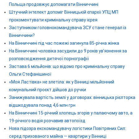
Польща продовжує допомагати Вінниччині
Штучний інтелект допоміг Вінницькій єпархії УПЦ МП
прокоментувати кримінальну справу ієрея
Заступником головнокомандувача ЗСУ стане генерал із
Вінниччини?
На Вінниччині під час пожежі загинула 85-річна жінка
На Вінниччині чоловіка засудили до 9 років ув’язнення за
розповсюдження дитячої порнографії
Застава 6 мільйонів: що відомо про кримінальну справу
Ольги Стефанішиної
«Моя Ластівка» не злетіла: як у Вінниці мільйонний
комунальний проєкт дійшов до ручки
Занижувала вартість землі у договорах: вінницька рієлторка
відшкодувала понад 4,6 млн грн
На Вінниччині 15-річний хлопець згорів у палаючому авто, а
19-річного водія розчавив автопоїзд
Нова підозра екскомандувачу логістики Повітряних Сил:
серед прихованого майна — квартири у Вінниці