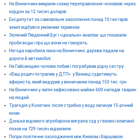
На Вінниччині викрили схему переправлення чоловіків через
кордон за 12 тисяч доларів
Ексдепутат за самовільне захоплення понад 10 гектарів
землі відбувся умовним терміном
Зелений Південний Буг і «ідеальні» аналізи: що показали
проби води і про що вони не говорять
Негода наробила лиха на Вінниччині: дерева падали на
дороги й автомобілі
На Гайсинщині чоловік побив і пограбував рідну сестру
«Ваш родич потрапив у ДТП»: у Вінниці судитимуть
афериста, який видурив у вінничанки понад 153 тис. грн
На Вінниччині у липні зафіксовано майже 600 нападів тварин
на людей
Трагедія у Козятині: після стрибка у воду загинув 15-річний
юнак
Донька відомого агробарона виграла суд у газової компанії:
позов на 729 тисяч відхилили
Попри політичне охолодження між Києвом і Варшавою