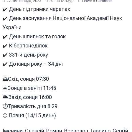
Аліна Мазур
On
27 Листопада, 2023
Leave A Comment
В
✔️ День підтримки черепах
ЦЕЙ
✔️ День заснування Національної Академії Наук
ДЕНЬ
України
27
ЛИСТОПА
✔️ День шпильок та голок
СЬОГОДНІ
✔️ Кіберпонеділок
ТА
✔️ 331-й день року
МИНУЛОМ
✔️ До кінця року – 34 дні
🌅Схід сонця 07:30
☀️Сонце в зеніті 11:45
🌥Захід сонця 16:00
⏱Тривалість дня 8:29
🌕 Повня (14/15 день)
Іменини: Олексій, Роман, Всеволод, Гаврило, Сергій,