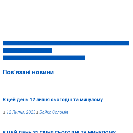
ПОХМІЛЬНИЙ СИНДРОМ: БДЖОЛИ ПРОТИ МЕДУ, А ВІННИЦЬКИЙ
Навігація
ІВАСЮК ПРОТИ КОРУПЦІЇ
записів
ГОРОСКОП НА 27 ЛИСТОПАДА 2023 РОКУ
Пов'язані новини
В цей день 12 липня сьогодні та минулому
12 Липня, 2023
Бойко Соломія
В ЦЕЙ ДЕНЬ 31 СІЧНЯ СЬОГОДНІ ТА МИНУЛОМУ