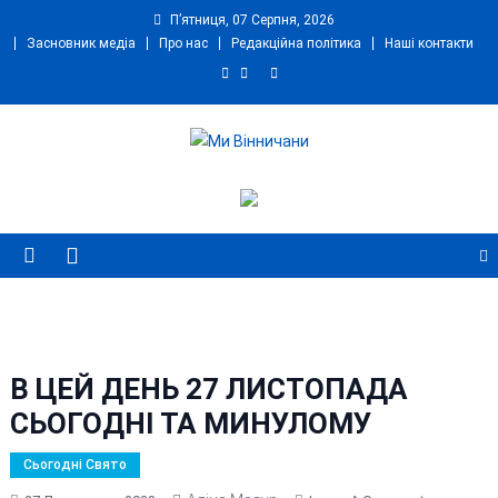
Skip
П’ятниця, 07 Серпня, 2026
to
Засновник медіа
Про нас
Редакційна політика
Наші контакти
content
Ми Вінничани
Незалежний інформаційний портал Вінничини
В ЦЕЙ ДЕНЬ 27 ЛИСТОПАДА
СЬОГОДНІ ТА МИНУЛОМУ
Сьогодні Свято