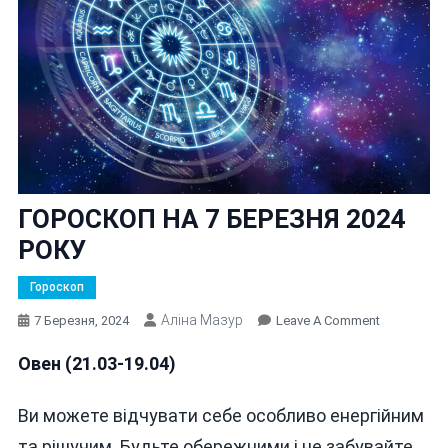
ГОРОСКОП НА 7 БЕРЕЗНЯ 2024
РОКУ
Гороскоп
Аліна Мазур
On
7 Березня, 2024
Leave A Comment
ГОРОСКОП
Овен (21.03-19.04)
НА
7
БЕРЕЗНЯ
Ви можете відчувати себе особливо енергійним
2024
та рішучим. Будьте обережними і не забувайте