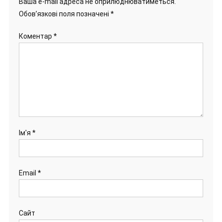
Ваша e-mail адреса не оприлюднюватиметься.
Обов’язкові поля позначені
*
Коментар
*
Ім'я
*
Email
*
Сайт