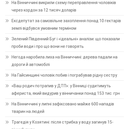
На Вінниччині викрили схему переправлення чоловіків
через кордон за 12 тисяч доларів
Ексдепутат за самовільне захоплення понад 10 гектарів
землі відбувся умовним терміном
Зелений Південний Буг і «ідеальні» аналізи: що показали
проби води і про що вони не говорять
Негода наробила лиха на Вінниччині: дерева падали на
дороги й автомобілі
На Гайсинщині чоловік побив і пограбував рідну сестру
«Ваш родич потрапив у ДТП»: у Вінниці судитимуть
афериста, який видурив у вінничанки понад 153 тис. грн
На Вінниччині у липні зафіксовано майже 600 нападів
тварин на людей
Трагедія у Козятині: після стрибка у воду загинув 15-