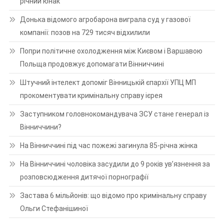
річний юнак
Донька відомого агробарона виграла суд у газової
компанії: позов на 729 тисяч відхилили
Попри політичне охолодження між Києвом і Варшавою
Польща продовжує допомагати Вінниччині
Штучний інтелект допоміг Вінницькій єпархії УПЦ МП
прокоментувати кримінальну справу ієрея
Заступником головнокомандувача ЗСУ стане генерал із
Вінниччини?
На Вінниччині під час пожежі загинула 85-річна жінка
На Вінниччині чоловіка засудили до 9 років ув’язнення за
розповсюдження дитячої порнографії
Застава 6 мільйонів: що відомо про кримінальну справу
Ольги Стефанішиної