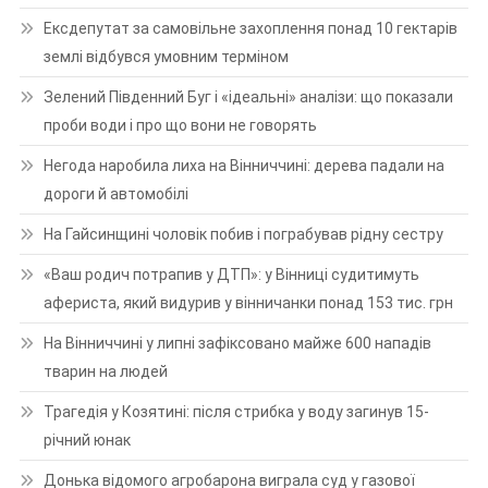
Ексдепутат за самовільне захоплення понад 10 гектарів
землі відбувся умовним терміном
Зелений Південний Буг і «ідеальні» аналізи: що показали
проби води і про що вони не говорять
Негода наробила лиха на Вінниччині: дерева падали на
дороги й автомобілі
На Гайсинщині чоловік побив і пограбував рідну сестру
«Ваш родич потрапив у ДТП»: у Вінниці судитимуть
афериста, який видурив у вінничанки понад 153 тис. грн
На Вінниччині у липні зафіксовано майже 600 нападів
тварин на людей
Трагедія у Козятині: після стрибка у воду загинув 15-
річний юнак
Донька відомого агробарона виграла суд у газової