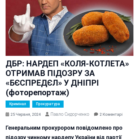
ДБР: НАРДЕП «КОЛЯ-КОТЛЕТА»
ОТРИМАВ ПІДОЗРУ ЗА
«БЄСПРЕДЄЛ» У ДНІПРІ
(фоторепортаж)
Кримінал
Прокуратура
Павло Сидорченко
До
25 Червня, 2024
2 Коментарі
ДБР:
Генеральним прокурором повідомлено про
НАРДЕП
«КОЛЯ-
підозру чинному нардепу України від партії