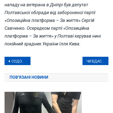
нападу на ветерана в Дніпрі був депутат
Полтавської облради від забороненої партії
«Опозиційна платформа – За життя» Сергій
Савченко. Осередком партії «Опозиційна
платформа – За життя» у Полтаві керував нині
покійний зрадник України Ілля Кива.
Навігація
СОДОЛЯ ЗВІЛЬНЕНО, ПИТАННЯ ЗАЛИШИЛИСЬ
ЧИ ВДАСТЬСЯ ВКРАСТИ ПІВМІЛЬЯРДА НА ВІННИЧЧИНІ?
записів
ПОВ'ЯЗАНІ НОВИНИ