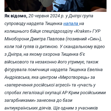
Як відомо,
20 червня 2024 р. у Дніпрі група
супроводу нардепа Тищенка
напала
на
колишнього бійця спецпідрозділу «Kraken» ГУР
Міноборони Дмитра Павлова (позивний «Син»),
коли той гуляв із дитиною. У скандальному відео
з Дніпра, на якому охорона Тищенка б’є
військового та незаконно його утримує, також
фігурувала помічниця нардепа Тищенка Евеліна
Андрієвська, яка центром «Миротворець» за
«заперечення російської агресії» та «участь у
спробах легалізації окупації АР Крим російськими
загарбниками» занесена до бази
антиукраїнських діячів. Ще одним з учасників