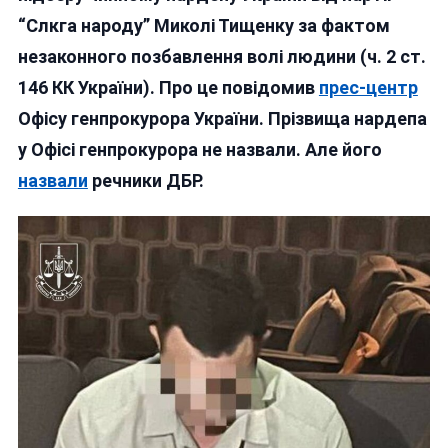
КОТЛЕТ
“Слкга народу” Миколі Тищенку за фактом
ОТРИМА
незаконного позбавлення волі людини (ч. 2 ст.
ПІДОЗРУ
ЗА
146 КК України). Про це повідомив
прес-центр
«БЄСПР
Офісу генпрокурора України.
Прізвища нардепа
У
у Офісі генпрокурора не назвали. Але його
ДНІПРІ
(фоторе
назвали
речники ДБР.