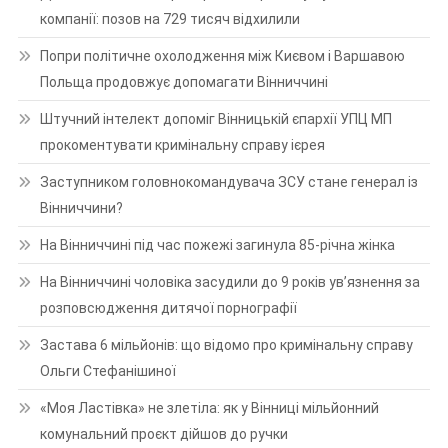
компанії: позов на 729 тисяч відхилили
Попри політичне охолодження між Києвом і Варшавою
Польща продовжує допомагати Вінниччині
Штучний інтелект допоміг Вінницькій єпархії УПЦ МП
прокоментувати кримінальну справу ієрея
Заступником головнокомандувача ЗСУ стане генерал із
Вінниччини?
На Вінниччині під час пожежі загинула 85-річна жінка
На Вінниччині чоловіка засудили до 9 років ув’язнення за
розповсюдження дитячої порнографії
Застава 6 мільйонів: що відомо про кримінальну справу
Ольги Стефанішиної
«Моя Ластівка» не злетіла: як у Вінниці мільйонний
комунальний проєкт дійшов до ручки