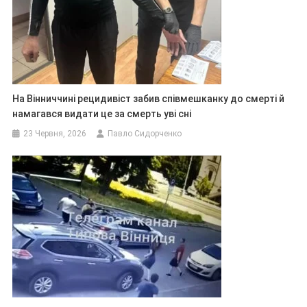
На Вінниччині рецидивіст забив співмешканку до смерті й
намагався видати це за смерть уві сні
23 Червня, 2026
Павло Сидорченко