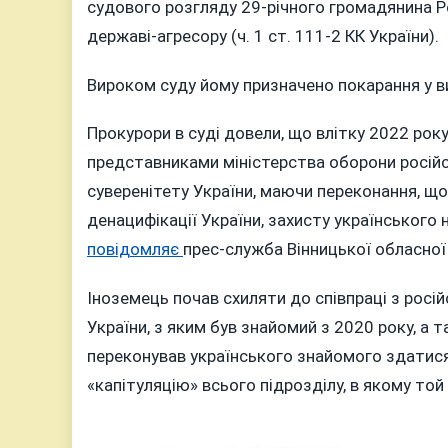
ВІННИЧЧИ
судового розгляду 29-річного громадянина Р
ЗАСУДИ
державі-агресору (ч. 1 ст. 111-2 КК України).
МОЛДОВ
ЯКИЙ
Вироком суду йому призначено покарання у ви
“ЗДАВ”
РОСІЯНА
Прокурори в суді довели, що влітку 2022 ро
УКРАЇНС
представниками міністерства оборони російсь
ВІЙСЬКО
суверенітету України, маючи переконання, що
денацифікації України, захисту українського 
повідомляє
прес-служба Вінницької обласної
Іноземець почав схиляти до співпраці з рос
України, з яким був знайомий з 2020 року, а 
переконував українського знайомого здатися
«капітуляцію» всього підрозділу, в якому той