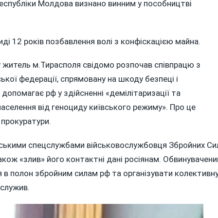
НІ
еспубліки Молдова визнано винним у пособництві
ЛИ
АНА,
ді 12 років позбавлення волі з конфіскацією майна.
М
ку житель м.Тирасполя свідомо розпочав співпрацю з
ЬКОГО
кої федерації, спрямовану на шкоду безпеці і
ВОГО
 допомагає рф у здійсненні «демілітаризації та
населення від геноциду київського режиму». Про це
 прокуратури.
ійськими спецслужбами військовослужбовця Збройних Си
також «злив» його контактні дані росіянам. Обвинувачени
 в полон збройним силам рф та організувати колективн
 служив.