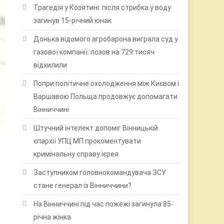
Трагедія у Козятині: після стрибка у воду
загинув 15-річний юнак
Донька відомого агробарона виграла суд у
газової компанії: позов на 729 тисяч
відхилили
Попри політичне охолодження між Києвом і
Варшавою Польща продовжує допомагати
Вінниччині
Штучний інтелект допоміг Вінницькій
єпархії УПЦ МП прокоментувати
кримінальну справу ієрея
Заступником головнокомандувача ЗСУ
стане генерал із Вінниччини?
На Вінниччині під час пожежі загинула 85-
річна жінка