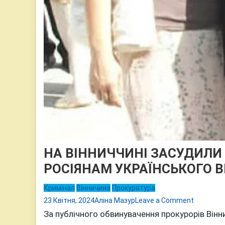
НА ВІННИЧЧИНІ ЗАСУДИЛИ
РОСІЯНАМ УКРАЇНСЬКОГО 
Кримінал
Вінничина
Прокуратура
on
23 Квітня, 2024
Аліна Мазур
Leave a Comment
НА
За публічного обвинувачення прокурорів Вінн