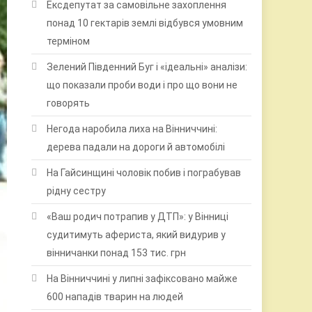
Ексдепутат за самовільне захоплення
понад 10 гектарів землі відбувся умовним
терміном
Зелений Південний Буг і «ідеальні» аналізи:
що показали проби води і про що вони не
говорять
Негода наробила лиха на Вінниччині:
дерева падали на дороги й автомобілі
На Гайсинщині чоловік побив і пограбував
рідну сестру
«Ваш родич потрапив у ДТП»: у Вінниці
судитимуть афериста, який видурив у
вінничанки понад 153 тис. грн
На Вінниччині у липні зафіксовано майже
600 нападів тварин на людей