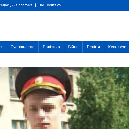
Редакційна політика
Наші контакти
іт
Суспільство
Політика
Війна
Релігія
Культура