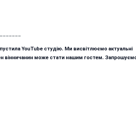
_______
апустила YouTube студію. Ми висвітлюємо актуальні
жен вінничанин може стати нашим гостем. Запрошуєм