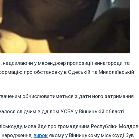
, надсилаючи у месенджер пропозиції винагороди та
інформацію про обстановку в Одеській та Миколаївській
уваченим обчислюватиметься з дати його затримання.
алося слідчим відділом УСБУ у Вінницькій області.
міськсуду, мова йде про громадянина Республіки Молдов
у народження,
вирок
якому у Вінницькому міськсуді був