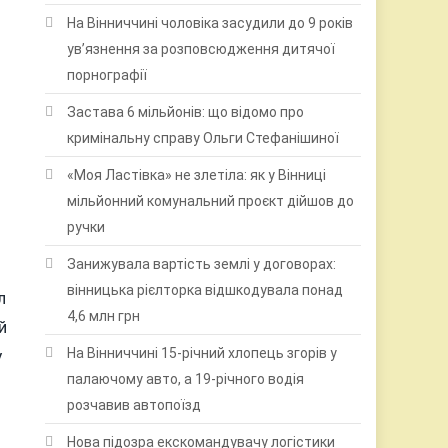
На Вінниччині чоловіка засудили до 9 років
ув’язнення за розповсюдження дитячої
порнографії
Застава 6 мільйонів: що відомо про
кримінальну справу Ольги Стефанішиної
«Моя Ластівка» не злетіла: як у Вінниці
мільйонний комунальний проєкт дійшов до
ручки
Занижувала вартість землі у договорах:
вінницька рієлторка відшкодувала понад
л
4,6 млн грн
й
На Вінниччині 15-річний хлопець згорів у
у
палаючому авто, а 19-річного водія
розчавив автопоїзд
Нова підозра екскомандувачу логістики