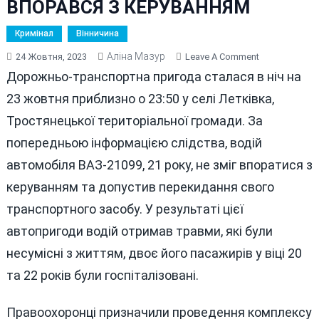
ВПОРАВСЯ З КЕРУВАННЯМ
Кримінал
Вінничина
Аліна Мазур
On
24 Жовтня, 2023
Leave A Comment
СМЕРТЕЛЬНА
Дорожньо-транспортна пригода сталася в ніч на
АВАРІЯ
23 жовтня приблизно о 23:50 у селі Летківка,
У
Тростянецької територіальної громади. За
СЕЛІ
ЛЕТКІВКА
попередньою інформацією слідства, водій
:
автомобіля ВАЗ-21099, 21 року, не зміг впоратися з
21-
керуванням та допустив перекидання свого
РІЧНИЙ
ВОДІЙ
транспортного засобу. У результаті цієї
НЕ
автопригоди водій отримав травми, які були
ВПОРАВСЯ
несумісні з життям, двоє його пасажирів у віці 20
З
КЕРУВАННЯМ
та 22 років були госпіталізовані.
Правоохоронці призначили проведення комплексу