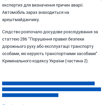
експертиз для визначення причин аварії.
Автомобіль зараз знаходиться на
арештмайданчику.
Слідство розпочало досудове розслідування за
статтею 286 “Порушення правил безпеки
дорожнього руху або експлуатації транспорту
особами, які керують транспортними засобами”
Кримінального кодексу України (частина 2).
ЗАТРИМАНО НАРКОДИЛЕРА: ЩО ВИЛУЧИЛИ ПОЛІЦЕЙСЬКІ?
Навігація
НА ВІННИЧЧИНІ ВІДБУЛОСЬ РОЗШИРЕНЕ ЗАСІДАННЯ КОНГРЕСУ
записів
МІСЦЕВИХ ТА РЕГІОНАЛЬНИХ ВЛАД