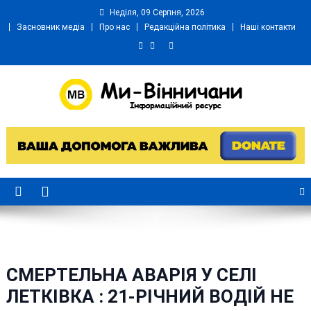
Skip
Неділя, 09 Серпня, 2026
to
Засновник медіа
Про нас
Редакційна політика
Наші контакти
content
Ми Вінничани
Незалежний інформаційний портал Вінничини
СМЕРТЕЛЬНА АВАРІЯ У СЕЛІ
ЛЕТКІВКА : 21-РІЧНИЙ ВОДІЙ НЕ