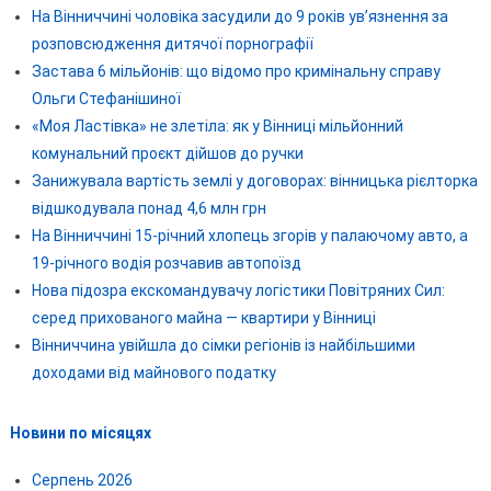
На Вінниччині чоловіка засудили до 9 років ув’язнення за
розповсюдження дитячої порнографії
Застава 6 мільйонів: що відомо про кримінальну справу
Ольги Стефанішиної
«Моя Ластівка» не злетіла: як у Вінниці мільйонний
комунальний проєкт дійшов до ручки
Занижувала вартість землі у договорах: вінницька рієлторка
відшкодувала понад 4,6 млн грн
На Вінниччині 15-річний хлопець згорів у палаючому авто, а
19-річного водія розчавив автопоїзд
Нова підозра екскомандувачу логістики Повітряних Сил:
серед прихованого майна — квартири у Вінниці
Вінниччина увійшла до сімки регіонів із найбільшими
доходами від майнового податку
Новини по місяцях
Серпень 2026