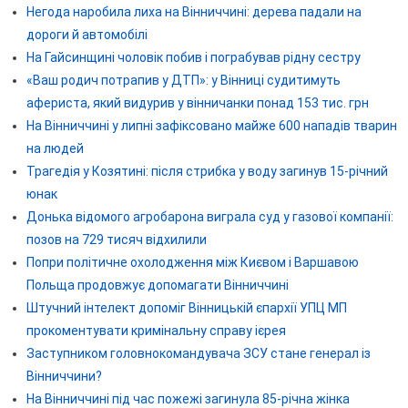
Негода наробила лиха на Вінниччині: дерева падали на
дороги й автомобілі
На Гайсинщині чоловік побив і пограбував рідну сестру
«Ваш родич потрапив у ДТП»: у Вінниці судитимуть
афериста, який видурив у вінничанки понад 153 тис. грн
На Вінниччині у липні зафіксовано майже 600 нападів тварин
на людей
Трагедія у Козятині: після стрибка у воду загинув 15-річний
юнак
Донька відомого агробарона виграла суд у газової компанії:
позов на 729 тисяч відхилили
Попри політичне охолодження між Києвом і Варшавою
Польща продовжує допомагати Вінниччині
Штучний інтелект допоміг Вінницькій єпархії УПЦ МП
прокоментувати кримінальну справу ієрея
Заступником головнокомандувача ЗСУ стане генерал із
Вінниччини?
На Вінниччині під час пожежі загинула 85-річна жінка