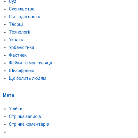
Суд
Суспільство
Сьогодні свято
Творці
Технології
Україна
Урбаністика
Фактчек
Фейки та маніпуляції
Шизофренія
Що болить людям
Мета
Увійти
Стрічка записів
Стрічка коментарів