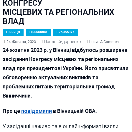
КОНГРЕСУ
МІСЦЕВИХ ТА РЕГІОНАЛЬНИХ
ВЛАД
Вінниця
Вінничина
Економіка
Павло Сидорченко
On
24 Жовтня, 2023
Leave A Comment
НА ВІ
24 жовтня 2023 р. у Вінниці відбулось розширене
РОЗШИ
засідання Конгресу місцевих та регіональних
КОНГР
влад при президентові України. Його присвятили
МІСЦЕ
ВЛАД
обговоренню актуальних викликів та
проблемних питань територіальних громад
Вінниччини.
Про це
повідомили
в Вінницькій ОВА.
У засіданні наживо та в онлайн-форматі взяли