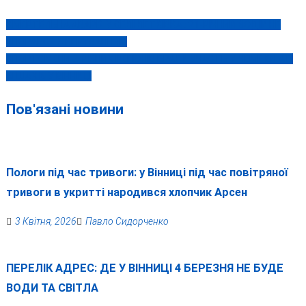
СМЕРТЕЛЬНА АВАРІЯ У СЕЛІ ЛЕТКІВКА : 21-РІЧНИЙ ВОДІЙ НЕ
Навігація
ВПОРАВСЯ З КЕРУВАННЯМ
записів
СПОРТСМЕНИ З РІЗНИХ РЕГІОНІВ БРАЛИ УЧАСТЬ У ЧЕМПІОНАТІ
ЗІ ШАХІВ У ВІННИЦІ
Пов'язані новини
Пологи під час тривоги: у Вінниці під час повітряної
тривоги в укритті народився хлопчик Арсен
3 Квітня, 2026
Павло Сидорченко
ПЕРЕЛІК АДРЕС: ДЕ У ВІННИЦІ 4 БЕРЕЗНЯ НЕ БУДЕ
ВОДИ ТА СВІТЛА