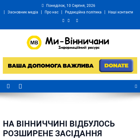
Skip
Понеділок, 10 Серпня, 2026
to
Засновник медіа
Про нас
Редакційна політика
Наші контакти
content
Ми Вінничани
Незалежний інформаційний портал Вінничини
НА ВІННИЧЧИНІ ВІДБУЛОСЬ
РОЗШИРЕНЕ ЗАСІДАННЯ