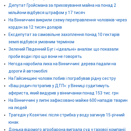
Депутат Гройсмана за приховування майна на понад 2
мільйони відбувся штрафом у 17 тисяч
На Вінниччині викрили схему переправлення чоловіків через
кордон за 12 тисяч доларів
Ексдепутат за самовільне захоплення понад 10 гектарів
землі відбувся умовним терміном
Зелений Південний Буг і «ідеальні» аналізи: що показали
проби води і про що вони не говорять
Негода наробила лиха на Вінниччині: дерева падали на
дороги й автомобілі
На Гайсинщині чоловік побив і пограбував рідну сестру
«Ваш родич потрапив у ДТП»: у Вінниці судитимуть
афериста, який видурив у вінничанки понад 153 тис. грн
На Вінниччині у липні зафіксовано майже 600 нападів тварин
на людей
Трагедія у Козятині: після стрибка у воду загинув 15-річний
юнак
Донька відомого агробарона виграла суд у газової компанії: