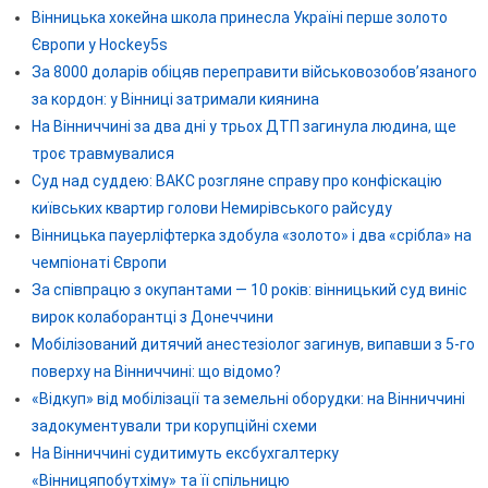
Вінницька хокейна школа принесла Україні перше золото
Європи у Hockey5s
За 8000 доларів обіцяв переправити військовозобов’язаного
за кордон: у Вінниці затримали киянина
На Вінниччині за два дні у трьох ДТП загинула людина, ще
троє травмувалися
Суд над суддею: ВАКС розгляне справу про конфіскацію
київських квартир голови Немирівського райсуду
Вінницька пауерліфтерка здобула «золото» і два «срібла» на
чемпіонаті Європи
За співпрацю з окупантами — 10 років: вінницький суд виніс
вирок колаборантці з Донеччини
Мобілізований дитячий анестезіолог загинув, випавши з 5-го
поверху на Вінниччині: що відомо?
«Відкуп» від мобілізації та земельні оборудки: на Вінниччині
задокументували три корупційні схеми
На Вінниччині судитимуть ексбухгалтерку
«Вінницяпобутхіму» та її спільницю