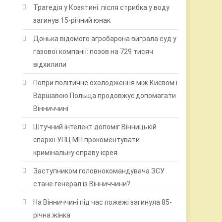
Трагедія у Козятині: після стрибка у воду
загинув 15-річний юнак
Донька відомого агробарона виграла суд у
газової компанії: позов на 729 тисяч
відхилили
Попри політичне охолодження між Києвом і
Варшавою Польща продовжує допомагати
Вінниччині
Штучний інтелект допоміг Вінницькій
єпархії УПЦ МП прокоментувати
кримінальну справу ієрея
Заступником головнокомандувача ЗСУ
стане генерал із Вінниччини?
На Вінниччині під час пожежі загинула 85-
річна жінка