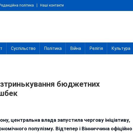
Редакційна політика
Наші контакти
іт
Суспільство
Політика
Війна
Релігія
Культура
розтринькування бюджетних
ешбек
ниччина
ону, центральна влада запустила чергову ініціативу,
училася
омічного популізму. Відтепер і Вінниччина офіційно