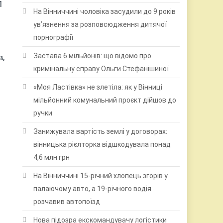
1
На Вінниччині чоловіка засудили до 9 років
ув’язнення за розповсюдження дитячої
порнографії
Застава 6 мільйонів: що відомо про
в,
кримінальну справу Ольги Стефанішиної
«Моя Ластівка» не злетіла: як у Вінниці
мільйонний комунальний проєкт дійшов до
ручки
Занижувала вартість землі у договорах:
вінницька рієлторка відшкодувала понад
4,6 млн грн
На Вінниччині 15-річний хлопець згорів у
палаючому авто, а 19-річного водія
розчавив автопоїзд
Нова підозра екскомандувачу логістики