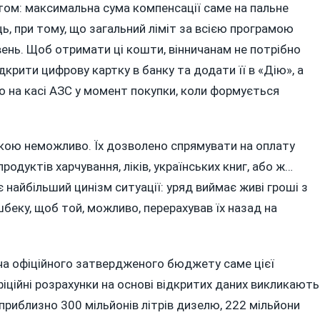
том: максимальна сума компенсації саме на пальне
ь, при тому, що загальний ліміт за всією програмою
ень. Щоб отримати ці кошти, вінничанам не потрібно
крити цифрову картку в банку та додати її в «Дію», а
 на касі АЗС у момент покупки, коли формується
вкою неможливо. Їх дозволено спрямувати на оплату
одуктів харчування, ліків, українських книг, або ж…
 найбільший цинізм ситуації: уряд виймає живі гроші з
шбеку, щоб той, можливо, перерахував їх назад на
оча офіційного затвердженого бюджету саме цієї
офіційні розрахунки на основі відкритих даних викликають
приблизно 300 мільйонів літрів дизелю, 222 мільйони