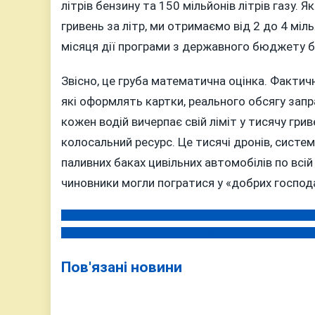
літрів бензину та 150 мільйонів літрів газу.
гривень за літр, ми отримаємо від 2 до 4 міл
місяця дії програми з державного бюджету бу
Звісно, це груба математична оцінка. Фактич
які оформлять картки, реального обсягу запр
кожен водій вичерпає свій ліміт у тисячу грив
колосальний ресурс. Це тисячі дронів, систем 
паливних баках цивільних автомобілів по всій
чиновники могли погратися у «добрих господа
Міноборони спростувало чутки про старт реформи мобі
Навігація
У Вінниці обговорила благоустрій військових поховань
записів
Пов'язані новини