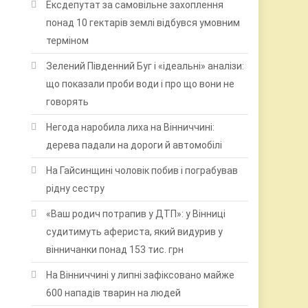
Ексдепутат за самовільне захоплення
понад 10 гектарів землі відбувся умовним
терміном
Зелений Південний Буг і «ідеальні» аналізи:
що показали проби води і про що вони не
говорять
Негода наробила лиха на Вінниччині:
дерева падали на дороги й автомобілі
На Гайсинщині чоловік побив і пограбував
рідну сестру
«Ваш родич потрапив у ДТП»: у Вінниці
судитимуть афериста, який видурив у
вінничанки понад 153 тис. грн
На Вінниччині у липні зафіксовано майже
600 нападів тварин на людей