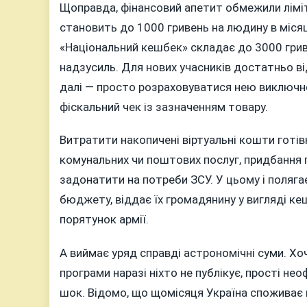
Щоправда, фінансовий апетит обмежили лімі
становить до 1000 гривень на людину в місяц
«Національний кешбек» складає до 3000 грив
надзусиль. Для нових учасників достатньо від
далі — просто розраховуватися нею виключно
фіскальний чек із зазначенням товару.
Витратити накопичені віртуальні кошти готі
комунальних чи поштових послуг, придбання пр
задонатити на потреби ЗСУ. У цьому і полягає
бюджету, віддає їх громадянину у вигляді ке
порятунок армії.
А виймає уряд справді астрономічні суми. Х
програми наразі ніхто не публікує, прості не
шок. Відомо, що щомісяця Україна споживає 