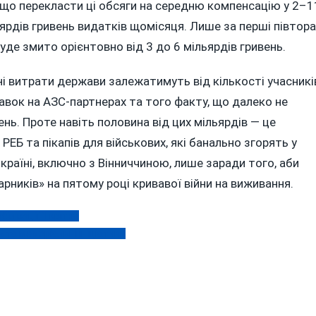
 Якщо перекласти ці обсяги на середню компенсацію у 2–1
ьярдів гривень видатків щомісяця. Лише за перші півтора
де змито орієнтовно від 3 до 6 мільярдів гривень.
ні витрати держави залежатимуть від кількості учасникі
авок на АЗС-партнерах та того факту, що далеко не
ень. Проте навіть половина від цих мільярдів — це
РЕБ та пікапів для військових, які банально згорять у
 країні, включно з Вінниччиною, лише заради того, аби
рників» на пятому році кривавої війни на виживання.
лізації 1 квітня
 та меморіальні ініціативи