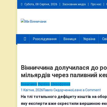
Skip
Субота, 08 Серпня, 2026
Засновник медіа
Про нас
to
content
Ми Вінничани
Незалежний інформаційний портал Вінничини
Розслідування
Вінниця
Україна
Св
Вінниччина долучилася до 
мільярдів через паливний к
Вінничина
Україна
Шизофренія
on
1 Квітня, 2026
Павло Сидорченко
Leave a Comment
Він
На тлі тотального дефіциту коштів на обор
дол
яку експерти вже охрестили вершиною екон