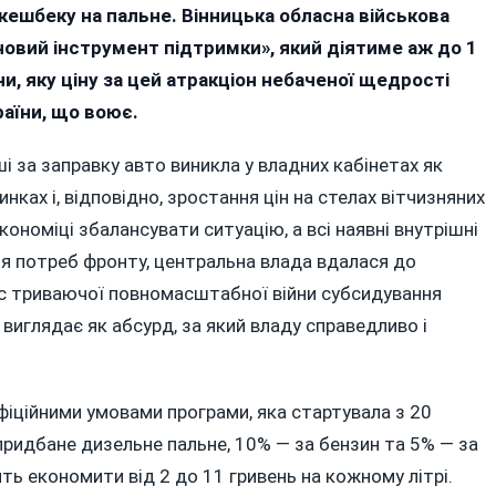
кешбеку на пальне. Вінницька обласна військова
тринькування
новий інструмент підтримки», який діятиме аж до 1
жетних
и, яку ціну за цей атракціон небаченої щедрості
ьярдів
аїни, що воює.
ез
ивний
і за заправку авто виникла у владних кабінетах як
бек
нках і, відповідно, зростання цін на стелах вітчизняних
ономіці збалансувати ситуацію, а всі наявні внутрішні
я потреб фронту, центральна влада вдалася до
ас триваючої повномасштабної війни субсидування
 виглядає як абсурд, за який владу справедливо і
фіційними умовами програми, яка стартувала з 20
придбане дизельне пальне, 10% — за бензин та 5% — за
ть економити від 2 до 11 гривень на кожному літрі.