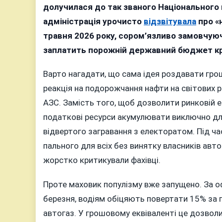
до
долучилася до так званого Національного 
роз
адміністрація урочисто
відзвітувала
про «
бюд
травня 2026 року, сором’язливо замовчуюч
міл
заплатить порожній державний бюджет кр
чер
пал
Варто нагадати, що сама ідея роздавати грош
кеш
реакція на подорожчання нафти на світових ри
АЗС. Замість того, щоб дозволити ринковій ек
податкові ресурси акумулювати виключно дл
відвертого загравання з електоратом. Під ч
пального для всіх без винятку власників авто
жорстко критикували фахівці.
Проте маховик популізму вже запущено. За о
березня, водіям обіцяють повертати 15% за 
автогаз. У грошовому еквіваленті це дозволи