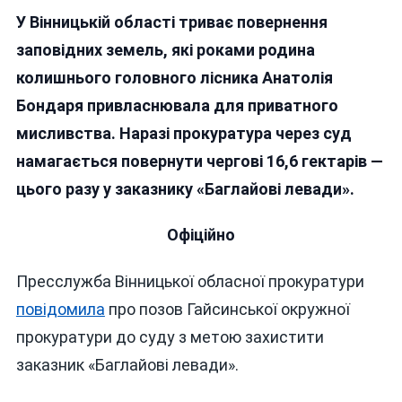
Прокуратурі
У Вінницькій області триває повернення
Ще
Повертати
заповідних земель, які роками родина
І
колишнього головного лісника Анатолія
Повертати
Бондаря привласнювала для приватного
Ліси,
Привласнені
мисливства. Наразі прокуратура через суд
Родиною
намагається повернути чергові 16,6 гектарів —
Колишнього
цього разу у заказнику «Баглайові левади».
Головного
Лісника
Вінниччини
Офіційно
Пресслужба Вінницької обласної прокуратури
повідомила
про позов Гайсинської окружної
прокуратури до суду з метою захистити
заказник «Баглайові левади».