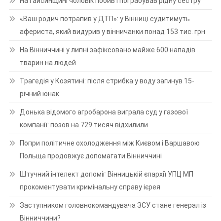
На Гайсинщині чоловік побив і пограбував рідну сестру
«Ваш родич потрапив у ДТП»: у Вінниці судитимуть
афериста, який видурив у вінничанки понад 153 тис. грн
На Вінниччині у липні зафіксовано майже 600 нападів
тварин на людей
Трагедія у Козятині: після стрибка у воду загинув 15-
річний юнак
Донька відомого агробарона виграла суд у газової
компанії: позов на 729 тисяч відхилили
Попри політичне охолодження між Києвом і Варшавою
Польща продовжує допомагати Вінниччині
Штучний інтелект допоміг Вінницькій єпархії УПЦ МП
прокоментувати кримінальну справу ієрея
Заступником головнокомандувача ЗСУ стане генерал із
Вінниччини?