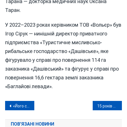
Тарана — докторка медичних наук Оксана
Таран.
У 2022–2023 роках керівником ТОВ «Вольєр» був
Ігор Сірук — нинішній директор приватного
підприємства «Туристичне мисливсько-
рибальське господарство «Дашівське», яке
фігурувало у справі про повернення 114 га
заказника «Дашівський» та фігурує у справі про
повернення 16,6 гектара землі заказника
«Баглайові левади».
Навігація
«Його серце билося для України»: посмертну нагороду отримав вінницький волонтер Ігорь Рябоконь
15 років за зраду: у Вінниці заочно засуджено фейкового «прокурора» Андрія Коновалова
записів
ПОВ'ЯЗАНІ НОВИНИ