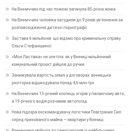
На Вінниччині під час пожежі загинула 85-річна жінка
На Вінниччині чоловіка засудили до 9 років ув’язнення за
розповсюдження дитячої порнографії
Застава 6 мільйонів: що відомо про кримінальну справу
Ольги Стефанішиної
«Моя Ластівка» не злетіла: як у Вінниці мільйонний
комунальний проєкт дійшов до ручки
Занижувала вартість землі у договорах: вінницька
рієлторка відшкодувала понад 4,6 млн грн
На Вінниччині 15-річний хлопець згорів у палаючому авто,
а 19-річного водія розчавив автопоїзд
Нова підозра екскомандувачу логістики Повітряних Сил:
серед прихованого майна — квартири у Вінниці
Вінниччина увійшла до сімки регіонів із найбільшими