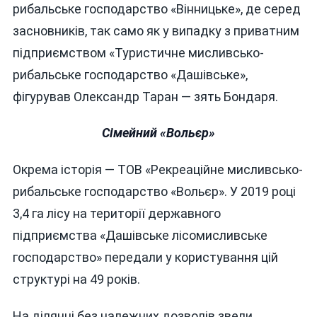
рибальське господарство «Вінницьке», де серед
засновників, так само як у випадку з приватним
підприємством «Туристичне мисливсько-
рибальське господарство «Дашівське»,
фігурував Олександр Таран — зять Бондаря.
Сімейний «Вольєр»
Окрема історія — ТОВ «Рекреаційне мисливсько-
рибальське господарство «Вольєр». У 2019 році
3,4 га лісу на території державного
підприємства «Дашівське лісомисливське
господарство» передали у користування цій
структурі на 49 років.
На ділянці без належних дозволів звели