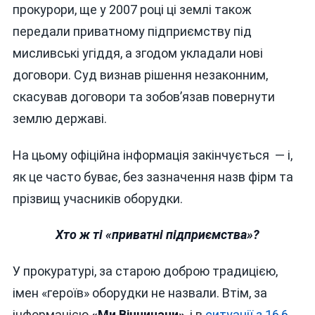
прокурори, ще у 2007 році ці землі також
передали приватному підприємству під
мисливські угіддя, а згодом укладали нові
договори. Суд визнав рішення незаконним,
скасував договори та зобов’язав повернути
землю державі.
На цьому офіційна інформація закінчується — і,
як це часто буває, без зазначення назв фірм та
прізвищ учасників оборудки.
Хто ж ті «приватні підприємства»?
У прокуратурі, за старою доброю традицією,
імен «героїв» оборудки не назвали. Втім, за
інформацією
«Ми Вінничани»
, і в
ситуації з 16,6