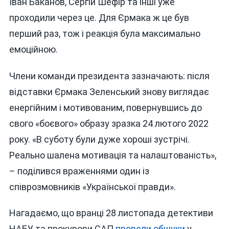
Іван Баканов, Сергій Шефір та інші уже
проходили через це. Для Єрмака ж це був
перший раз, тож і реакція була максимально
емоційною.
Члени команди президента зазначають: після
відставки Єрмака Зеленський знову виглядає
енергійним і мотивованим, повернувшись до
свого «боєвого» образу зразка 24 лютого 2022
року. «В суботу були дуже хороші зустрічі.
Реально шалена мотивація та налаштованість»,
– поділився враженнями один із
співрозмовників «Української правди».
Нагадаємо, що вранці 28 листопада детективи
НАБУ та прокурори САП
провели обшуки
у