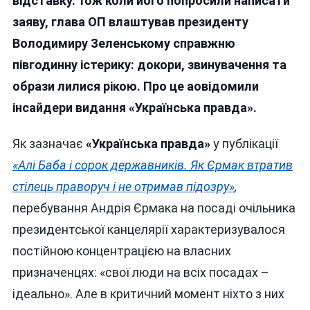
відставку. Тож коли його попросили написати
Істер
заяву, глава ОП влаштував президенту
Володимиру Зеленському справжню
півгодинну істерику: докори, звинувачення та
образи лилися рікою. Про це аовідомили
інсайдери видання «Українська правда».
Як зазначає
«Українська правда»
у публікації
«Алі Баба і сорок державників. Як Єрмак втратив
стілець праворуч і не отримав підозру»
,
перебування Андрія Єрмака на посаді очільника
президентської канцелярії характеризувалося
постійною концентрацією на власних
призначенцях: «свої люди на всіх посадах –
ідеально». Але в критичний момент ніхто з них