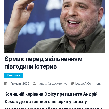
Єрмак перед звільненням
півгодини істерив
Політика
Павло Сидорченко
On
1 Грудня, 2025
Leave A Comment
Єрма
Колишній керівник Офісу президента Андрій
Пере
Звіл
Єрмак до останнього не вірив у власну
Півго