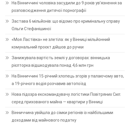
На Вінниччині чоловіка засудили до 9 років ув’язнення за
розповсюдження дитячої порнографії
Застава 6 мільйонів: що відомо про кримінальну справу
Ольги Стефанішиної
«Моя Ластівка» не злетіла: як у Вінниці мільйонний
комунальний проєкт дійшов до ручки
Занижувала вартість землі у договорах: вінницька
рієлторка відшкодувала понад 4,6 млн грн
На Вінниччині 15-річний хлопець згорів у палаючому авто,
а 19-річного водія розчавив автопоїзд
Нова підозра екскомандувачу логістики Повітряних Сил:
серед прихованого майна — квартири у Вінниці
Вінниччина увійшла до сімки регіонів із найбільшими
доходами від майнового податку