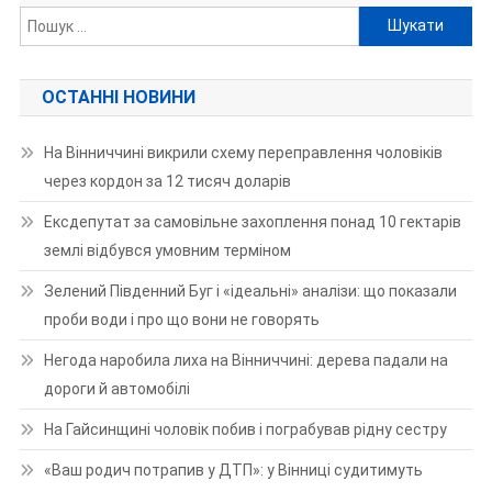
Пошук:
ОСТАННІ НОВИНИ
На Вінниччині викрили схему переправлення чоловіків
через кордон за 12 тисяч доларів
Ексдепутат за самовільне захоплення понад 10 гектарів
землі відбувся умовним терміном
Зелений Південний Буг і «ідеальні» аналізи: що показали
проби води і про що вони не говорять
Негода наробила лиха на Вінниччині: дерева падали на
дороги й автомобілі
На Гайсинщині чоловік побив і пограбував рідну сестру
«Ваш родич потрапив у ДТП»: у Вінниці судитимуть