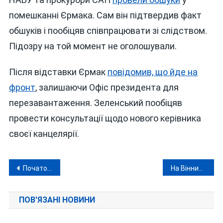
помешканні Єрмака. Сам він підтвердив факт
обшуків і пообіцяв співпрацювати зі слідством.
Підозру на той момент не оголошували.
Після відставки Єрмак
повідомив, що йде на
фронт
, залишаючи Офіс президента для
перезавантаження. Зеленський пообіцяв
провести консультації щодо нового керівника
своєї канцелярії.
Навігація
Початок зими в Україні — замість снігу рашистські «Шахеди» та ракети
На Вінниччині чоловік стріляв у дружину з пістолета
записів
ПОВ'ЯЗАНІ НОВИНИ