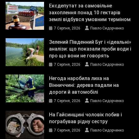
Ексдепутат за самовільне
захоплення понад 10 гектарів
землі відбувся умовним терміном
7 Серпня, 2026
Павло Сидорченко
Зелений Південний Буг і «ідеальні»
аналізи: що показали проби води і
про що вони не говорять
7 Серпня, 2026
Павло Сидорченко
Негода наробила лиха на
Вінниччині: дерева падали на
дороги й автомобілі
7 Серпня, 2026
Павло Сидорченко
На Гайсинщині чоловік побив і
пограбував рідну сестру
7 Серпня, 2026
Павло Сидорченко