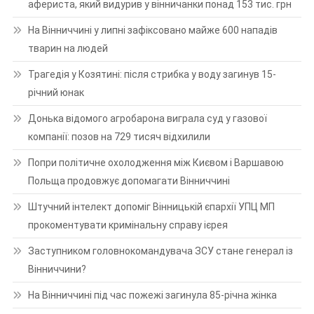
афериста, який видурив у вінничанки понад 153 тис. грн
На Вінниччині у липні зафіксовано майже 600 нападів
тварин на людей
Трагедія у Козятині: після стрибка у воду загинув 15-
річний юнак
Донька відомого агробарона виграла суд у газової
компанії: позов на 729 тисяч відхилили
Попри політичне охолодження між Києвом і Варшавою
Польща продовжує допомагати Вінниччині
Штучний інтелект допоміг Вінницькій єпархії УПЦ МП
прокоментувати кримінальну справу ієрея
Заступником головнокомандувача ЗСУ стане генерал із
Вінниччини?
На Вінниччині під час пожежі загинула 85-річна жінка