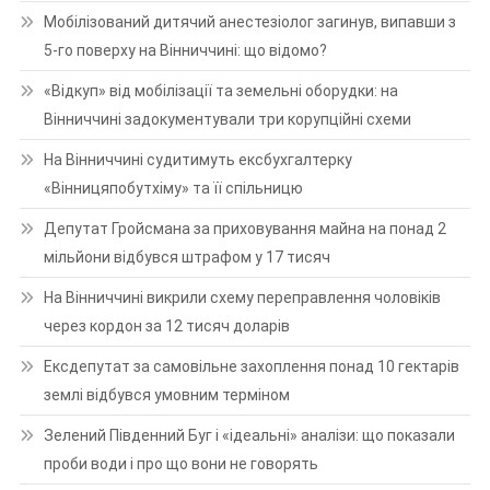
Мобілізований дитячий анестезіолог загинув, випавши з
5-го поверху на Вінниччині: що відомо?
«Відкуп» від мобілізації та земельні оборудки: на
Вінниччині задокументували три корупційні схеми
На Вінниччині судитимуть ексбухгалтерку
«Вінницяпобутхіму» та її спільницю
Депутат Гройсмана за приховування майна на понад 2
мільйони відбувся штрафом у 17 тисяч
На Вінниччині викрили схему переправлення чоловіків
через кордон за 12 тисяч доларів
Ексдепутат за самовільне захоплення понад 10 гектарів
землі відбувся умовним терміном
Зелений Південний Буг і «ідеальні» аналізи: що показали
проби води і про що вони не говорять