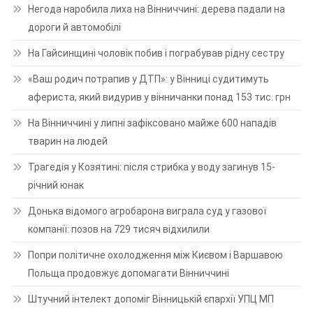
Негода наробила лиха на Вінниччині: дерева падали на
дороги й автомобілі
На Гайсинщині чоловік побив і пограбував рідну сестру
«Ваш родич потрапив у ДТП»: у Вінниці судитимуть
афериста, який видурив у вінничанки понад 153 тис. грн
На Вінниччині у липні зафіксовано майже 600 нападів
тварин на людей
Трагедія у Козятині: після стрибка у воду загинув 15-
річний юнак
Донька відомого агробарона виграла суд у газової
компанії: позов на 729 тисяч відхилили
Попри політичне охолодження між Києвом і Варшавою
Польща продовжує допомагати Вінниччині
Штучний інтелект допоміг Вінницькій єпархії УПЦ МП