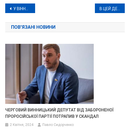
Навігація
У ВІННИЦІ ПЛАНУЮТЬ СПИСАТИ БУДІВЛІ «МУНІЦИПАЛЬНОЇ ВАРТИ»
В ЦЕЙ ДЕНЬ 25 ЖОВТНЯ СЬОГОДНІ ТА МИНУЛОМУ
записів
ПОВ'ЯЗАНІ НОВИНИ
ЧЕРГОВИЙ ВИННИЦЬКИЙ ДЕПУТАТ ВІД ЗАБОРОНЕНОЇ
ПРОРОСІЙСЬКОЇ ПАРТІЇ ПОТРАПИВ У СКАНДАЛ
2 Квітня, 2024
Павло Сидорченко