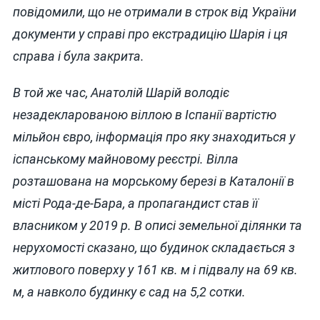
повідомили, що не отримали в строк від України
документи у справі про екстрадицію Шарія і ця
справа і була закрита.
В той же час, Анатолій Шарій володіє
незадекларованою віллою в Іспанії вартістю
мільйон євро, інформація про яку знаходиться у
іспанському майновому реєстрі. Вілла
розташована на морському березі в Каталонії в
місті Рода-де-Бара, а пропагандист став її
власником у 2019 р. В описі земельної ділянки та
нерухомості сказано, що будинок складається з
житлового поверху у 161 кв. м і підвалу на 69 кв.
м, а навколо будинку є сад на 5,2 сотки.