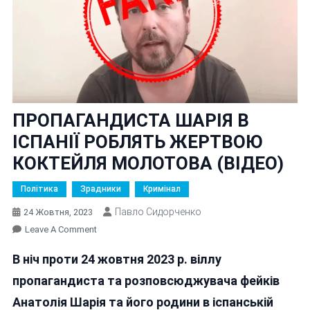
ПРОПАГАНДИСТА ШАРІЯ В
ІСПАНІЇ РОБЛЯТЬ ЖЕРТВОЮ
КОКТЕЙЛЯ МОЛОТОВА (ВІДЕО)
Політика
Зрадники
Кримінал
Павло Сидорченко
24 Жовтня, 2023
On
Leave A Comment
ПРОПАГАНДИСТА
В ніч проти 24 жовтня 2023 р. віллу
ШАРІЯ
В
пропагандиста та розповсюджувача фейків
ІСПАНІЇ
Анатолія Шарія та його родини в іспанській
РОБЛЯТЬ