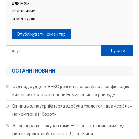
для моїх
подальших
коментарів.
Пошук:
ОСТАННІ НОВИНИ
Суд над суддею: ВАКС розгляне справу про конфіскацію
київських квартир голови Немирівського райсуду
Вінницька пауерліфтерка здобула «золото» і два «срібла»
на чемпіонаті Європи
За співпрацю з окупантами — 10 років: вінницький суд
виніс вирок колаборантці з Донеччини