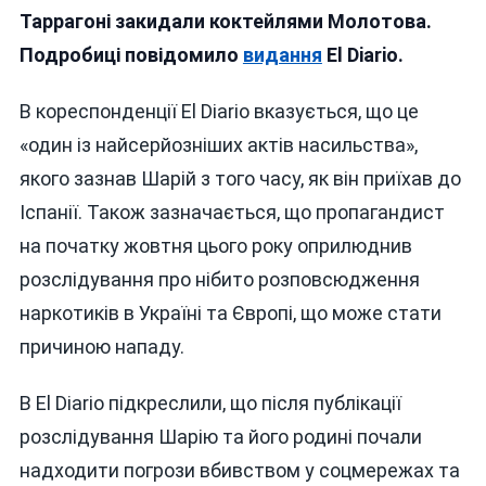
Таррагоні закидали коктейлями Молотова.
ЖЕРТВОЮ
КОКТЕЙЛЯ
Подробиці повідомило
видання
El Diario.
МОЛОТОВА
(ВІДЕО)
В кореспонденції El Diario вказується, що це
«один із найсерйозніших актів насильства»,
якого зазнав Шарій з того часу, як він приїхав до
Іспанії. Також зазначається, що пропагандист
на початку жовтня цього року оприлюднив
розслідування про нібито розповсюдження
наркотиків в Україні та Європі, що може стати
причиною нападу.
В El Diario підкреслили, що після публікації
розслідування Шарію та його родині почали
надходити погрози вбивством у соцмережах та