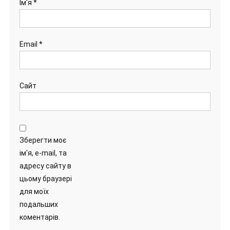
Ім'я
*
Email
*
Сайт
Зберегти моє
ім'я, e-mail, та
адресу сайту в
цьому браузері
для моїх
подальших
коментарів.