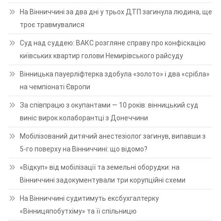
На Вінниччині за два дні у трьох ДТП загинула людина, ще
троє травмувалися
Суд над суддею: ВАКС розгляне справу про конфіскацію
київських квартир голови Немирівського райсуду
Вінницька пауерліфтерка здобула «золото» і два «срібла»
на чемпіонаті Європи
За співпрацю з окупантами — 10 років: вінницький суд
виніс вирок колаборантці з Донеччини
Мобілізований дитячий анестезіолог загинув, випавши з
5-го поверху на Вінниччині: що відомо?
«Відкуп» від мобілізації та земельні оборудки: на
Вінниччині задокументували три корупційні схеми
На Вінниччині судитимуть ексбухгалтерку
«Вінницяпобутхіму» та її спільницю