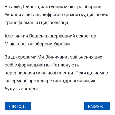
Віталій Дейнега, заступник міністра оборони
України з питань цифрового розвитку, цифрових
трансформацій і цифровізації
Костянтин Ващенко, державний секретар
Міністерства оборони України.
За джерелами Ми-Вінничани , звільнення цих
осіб є формальністю, і їх планують
перепризначити на нові посади. Поки що немає
інформації про конкретні кадрові зміни, які
будуть введені.
Навігація
ЯК ГОДУВАТИ ДИТИНУ ВРАНЦІ, ЩОБ БУЛО НЕ ЛИШЕ СМАЧНО, АЛЕ Й КОРИСНО
НАЗАВЖДИ 20…НА ВІННИЧИНІ ПРОЩАТИМУТЬСЯ ІЗ ЗАХИСНИКОМ ОЛЕКСІЄМ АЛЕШКО, ЯКИЙ ЗАГИНУВ ЗВІЛЬНЯЮЧИ СЕЛО АНДРІЇВКА