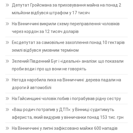
Депутат Гройсмана за приховування майна на понад 2
мільйони відбувся штрафом у 17 тисяч
На Вінниччині викрили схему переправлення чоловіків
через кордон за 12 тисяч доларів
Ексдепутат за самовільне захоплення понад 10 гектарів
землі відбувся умовним терміном
Зелений Південний Буг і «ідеальні» аналізи: що показали
проби води і про що вони не говорять
Негода наробила лиха на Вінниччині: дерева падали на
дороги й автомобілі
На Гайсинщині чоловік побив і пограбував рідну сестру
«Ваш родич потрапив у ДТП»: у Вінниці судитимуть
афериста, який видурив у вінничанки понад 153 тис. грн
На Вінниччині у липні зафіксовано майже 600 нападів